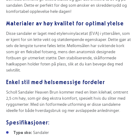
sandalen. Dette er perfekt for deg som ønsker en skreddersydd og
komfortabel opplevelse hele dagen!
Materialer av høy kvalitet for optimal ytelse
Disse sandaler er laget med etylenvinylacetat (EVA) i yttersålen, som
er kjent for sin lette vekt og støtdempende egenskaper. Dette gjør at
selv de lengste turene føles lette. Mellomsålen har sviktende kork
som gir en fleksibel fotseng, mens den anatomisk designede
fotbuen gir utmerket støtte. Den stabiliserende, skålformede
hælkappen holder foten på plass, slik at du kan bevege deg med
selvtillit.
Enkel stil med helsemessige fordeler
Scholl Sandaler Heaven Brun kommer med en liten kilehæl, omtrent
2,5 cm høy, som gir deg ekstra komfort, spesielt hvis du sliter med
ryggsmerter. Med sin fotformede utforming er disse sandalene
ideelle for både hverdagsbruk og mer avslappede anledninger.
Spesifikasjoner:
Type sko:
Sandaler