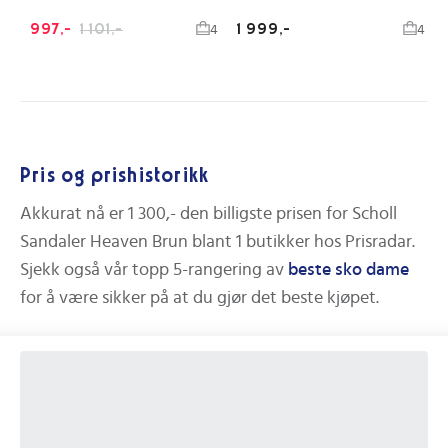
997,-
1 101,-
1 999,-
4
4
Pris og prishistorikk
Akkurat nå er
1 300,-
den billigste prisen for
Scholl
Sandaler Heaven Brun
blant
1
butikker hos Prisradar.
Sjekk også vår topp 5-rangering av
beste
sko dame
for å være sikker på at du gjør det beste kjøpet.