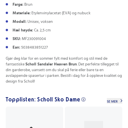
Farge:
Brun
Materiale:
Etylenvinylacetat (EVA) og nubuck
Modell:
Unisex, voksen
Hæl høyde:
Ca. 2,5 cm
SKU:
MF230091004
Ean:
5038483851227
Gjør deg klar for en sommer fylt med komfort og stil med de
fantastiske
Scholl Sandaler Heaven Brun
. Det perfekte tillegget til
din garderobe, uansett om du skal på ferie eller bare ta en
avslappende spasertur i parken. Bestill i dag for å oppleve kvalitet og
design fra Scholl!
Topplisten: Scholl Sko Dame
SE MER