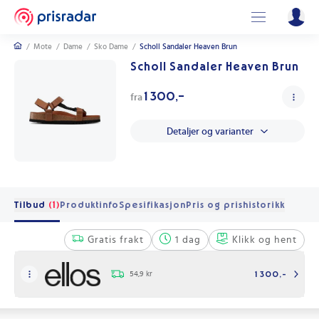
/
Mote
/
Dame
/
Sko Dame
/
Scholl Sandaler Heaven Brun
Scholl Sandaler Heaven Brun
1 300,-
fra
Detaljer og varianter
Tilbud
(1)
Produktinfo
Spesifikasjon
Pris og prishistorikk
Gratis frakt
1 dag
Klikk og hent
54,9 kr
1 300,-