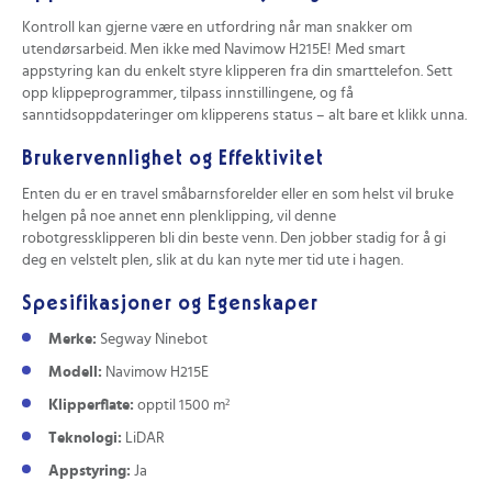
Kontroll kan gjerne være en utfordring når man snakker om
utendørsarbeid. Men ikke med Navimow H215E! Med smart
appstyring kan du enkelt styre klipperen fra din smarttelefon. Sett
opp klippeprogrammer, tilpass innstillingene, og få
sanntidsoppdateringer om klipperens status – alt bare et klikk unna.
Brukervennlighet og Effektivitet
Enten du er en travel småbarnsforelder eller en som helst vil bruke
helgen på noe annet enn plenklipping, vil denne
robotgressklipperen bli din beste venn. Den jobber stadig for å gi
deg en velstelt plen, slik at du kan nyte mer tid ute i hagen.
Spesifikasjoner og Egenskaper
Merke:
Segway Ninebot
Modell:
Navimow H215E
Klipperflate:
opptil 1500 m²
Teknologi:
LiDAR
Appstyring:
Ja