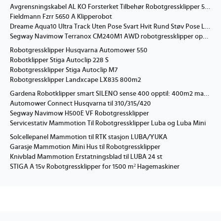
Avgrensningskabel AL KO Forsterket Tilbehør Robotgressklipper 500 m
Fieldmann Fzrr 5650 A Klipperobot
Dreame Aqua10 Ultra Track Uten Pose Svart Hvit Rund Støv Pose Lade 3,2 L
Segway Navimow Terranox CM240M1 AWD robotgressklipper opptil 24000 m2
Robotgressklipper Husqvarna Automower 550
Robotklipper Stiga Autoclip 228 S
Robotgressklipper Stiga Autoclip M7
Robotgressklipper Landxcape LX835 800m2
Gardena Robotklipper smart SILENO sense 400 opptil: 400m2 maks stignin 25%
Automower Connect Husqvarna til 310/315/420
Segway Navimow H500E VF Robotgressklipper
Servicestativ Mammotion Til Robotgressklipper Luba og Luba Mini
Solcellepanel Mammotion til RTK stasjon LUBA/YUKA
Garasje Mammotion Mini Hus til Robotgressklipper
Knivblad Mammotion Erstatningsblad til LUBA 24 st
STIGA A 15v Robotgressklipper for 1500 m² Hagemaskiner