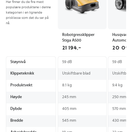
Her finner du de fire mest
populære produktene i denne
kategorien i en lignende
prisklasse som det du ser på
nå.
Robotgressklipper
Husqvarna
Stiga A500
Automower
Ii Robotgre
21 194,-
20 095
Støynivå
59 dB
59 dB
Klippeteknikk
Utskiftbare blad
Utskiftbare
Produktvekt
8.1 kg
9.4 kg
Høyde
245 mm
250 mm
Dybde
405 mm
570 mm
Bredde
545 mm
430 mm