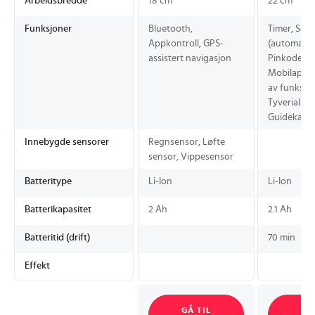
Arbeidsbredde
18 cm
22 cm
Funksjoner
Bluetooth,
Timer, Sel
Appkontroll, GPS-
(automatisk
assistert navigasjon
Pinkode, Di
Mobilapp f
av funksjon
Tyverialarm
Guidekabel
Innebygde sensorer
Regnsensor, Løfte
sensor, Vippesensor
Batteritype
Li-Ion
Li-Ion
Batterikapasitet
2 Ah
2.1 Ah
Batteritid (drift)
70 min
Effekt
GÅ TIL
GÅ