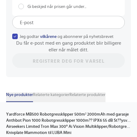
Gi beskjed når prisen går under...
Jeg godtar
vilkårene
og abonnerer på nyhetsbrevet
Du får e-post med en gang produktet blir billigere
eller når målet ditt.
REGISTRER DEG FOR VARSEL
Nye produkter
Relaterte kategorier
Relaterte produkter
Yardforce MB500 Robotgressklipper 500m² 2000mAh med garasje
Anthbot Pion 1000 Robotgressklipper 1000m?? IPX6 55 dB St??ysvak
Airseekers Limited Tron Max 300° Ai Vision Multiklipper/Robotgressklipper 3600 M Ai Vision + Nrtk Tron Plus 717690720087
Knivplate Mammotion til LUBA Mini