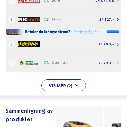
89,- kr
24 526,98
89,- kr
24 527,-
25 790,-
Gratis frakt
25 790,-
VIS MER (2)
Sammenligning av
produkter