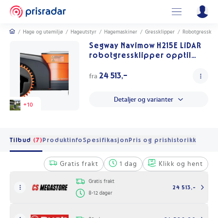
/
Hage og utemiljø
/
Hageutstyr
/
Hagemaskiner
/
Gressklipper
/
Robotgressklip
Segway Navimow H215E LiDAR
robotgressklipper opptil
1500 m2
24 513,-
fra
Detaljer og varianter
+
10
Tilbud
(7)
Produktinfo
Spesifikasjon
Pris og prishistorikk
Gratis frakt
1 dag
Klikk og hent
Gratis frakt
24 513,-
8-12 dager