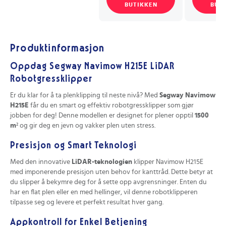
BUTIKKEN
BUT
Produktinformasjon
Oppdag Segway Navimow H215E LiDAR
Robotgressklipper
Er du klar for å ta plenklipping til neste nivå? Med
Segway Navimow
H215E
får du en smart og effektiv robotgressklipper som gjør
jobben for deg! Denne modellen er designet for plener opptil
1500
m²
og gir deg en jevn og vakker plen uten stress.
Presisjon og Smart Teknologi
Med den innovative
LiDAR-teknologien
klipper Navimow H215E
med imponerende presisjon uten behov for kanttråd. Dette betyr at
du slipper å bekymre deg for å sette opp avgrensninger. Enten du
har en flat plen eller en med hellinger, vil denne robotklipperen
tilpasse seg og levere et perfekt resultat hver gang.
Appkontroll for Enkel Betjening