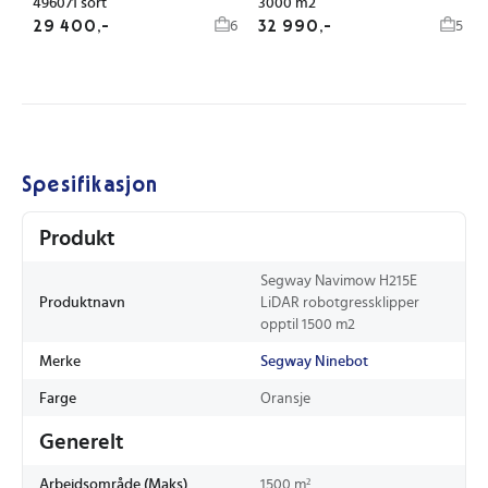
496071 sort
3000 m2
29 400,-
32 990,-
6
5
Spesifikasjon
Produkt
Segway Navimow H215E
Produktnavn
LiDAR robotgressklipper
opptil 1500 m2
Merke
Segway Ninebot
Farge
Oransje
Generelt
Arbeidsområde (Maks)
1500 m²