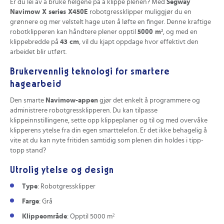
Er du lei av å bruke helgene på å klippe plenen? Med
Segway
Navimow X series X450E
robotgressklipper muliggjør du en
grønnere og mer velstelt hage uten å løfte en finger. Denne kraftige
robotklipperen kan håndtere plener opptil
5000 m²
, og med en
klippebredde på
43 cm
, vil du kjapt oppdage hvor effektivt den
arbeidet blir utført.
Brukervennlig teknologi for smartere
hagearbeid
Den smarte
Navimow-appen
gjør det enkelt å programmere og
administrere robotgressklipperen. Du kan tilpasse
klippeinnstillingene, sette opp klippeplaner og til og med overvåke
klipperens ytelse fra din egen smarttelefon. Er det ikke behagelig å
vite at du kan nyte fritiden samtidig som plenen din holdes i tipp-
topp stand?
Utrolig ytelse og design
Type
: Robotgressklipper
Farge
: Grå
Klippeområde
: Opptil 5000 m²