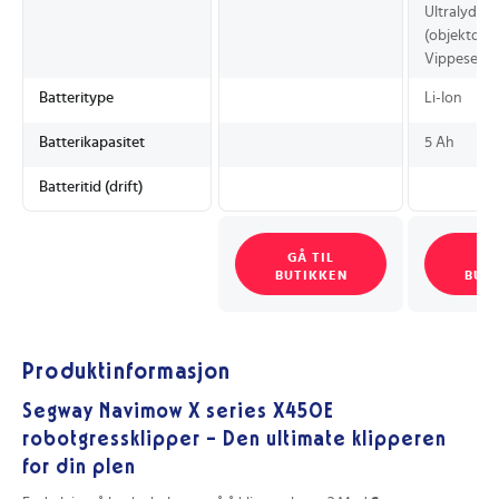
Ultralydse
(objektdete
Vippesens
Batteritype
Li-Ion
Batterikapasitet
5 Ah
Batteritid (drift)
GÅ TIL
GÅ
BUTIKKEN
BUT
Produktinformasjon
Segway Navimow X series X450E
robotgressklipper - Den ultimate klipperen
for din plen