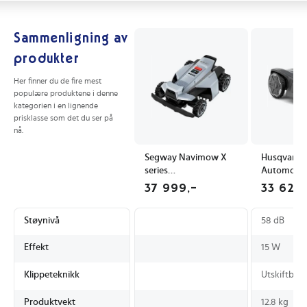
Sammenligning av
produkter
Her finner du de fire mest
populære produktene i denne
kategorien i en lignende
prisklasse som det du ser på
nå.
Segway Navimow X
Husqvarna
series
Automower
X450E robotgressklipper grå
Robotgress
37 999,-
33 623
Støynivå
58 dB
Effekt
15 W
Klippeteknikk
Utskiftbare
Produktvekt
12.8 kg