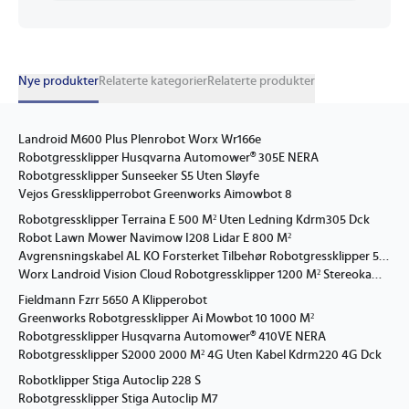
Nye produkter
Relaterte kategorier
Relaterte produkter
Landroid M600 Plus Plenrobot Worx Wr166e
Robotgressklipper Husqvarna Automower® 305E NERA
Robotgressklipper Sunseeker S5 Uten Sløyfe
Vejos Gressklipperrobot Greenworks Aimowbot 8
Robotgressklipper Terraina E 500 M² Uten Ledning Kdrm305 Dck
Robot Lawn Mower Navimow I208 Lidar E 800 M²
Avgrensningskabel AL KO Forsterket Tilbehør Robotgressklipper 500 m
Worx Landroid Vision Cloud Robotgressklipper 1200 M² Stereokamera Rtk Cto Inkl. Wr312e
Fieldmann Fzrr 5650 A Klipperobot
Greenworks Robotgressklipper Ai Mowbot 10 1000 M²
Robotgressklipper Husqvarna Automower® 410VE NERA
Robotgressklipper S2000 2000 M² 4G Uten Kabel Kdrm220 4G Dck
Robotklipper Stiga Autoclip 228 S
Robotgressklipper Stiga Autoclip M7