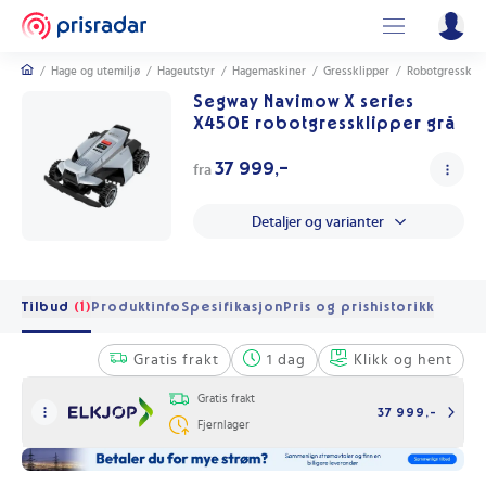
/
Hage og utemiljø
/
Hageutstyr
/
Hagemaskiner
/
Gressklipper
/
Robotgressklip
Segway Navimow X series
X450E robotgressklipper grå
37 999,-
fra
Detaljer og varianter
Tilbud
(1)
Produktinfo
Spesifikasjon
Pris og prishistorikk
Gratis frakt
1 dag
Klikk og hent
Gratis frakt
37 999,-
Fjernlager