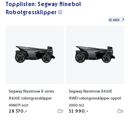
Topplisten: Segway Ninebot
Robotgressklipper
SE MER
Segway Navimow X series
Segway Navimow X430E
X420E robotgressklipper
AWD robotgressklipper opptil
496071 sort
3000 m2
28 370,-
32 990,-
7
5