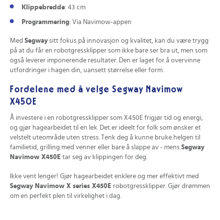
Klippebredde
: 43 cm
Programmering
: Via Navimow-appen
Med
Segway
sitt fokus på innovasjon og kvalitet, kan du være trygg
på at du får en robotgressklipper som ikke bare ser bra ut, men som
også leverer imponerende resultater. Den er laget for å overvinne
utfordringer i hagen din, uansett størrelse eller form.
Fordelene med å velge Segway Navimow
X450E
Å investere i en robotgressklipper som X450E frigjør tid og energi,
og gjør hagearbeidet til en lek. Det er ideelt for folk som ønsker et
velstelt uteområde uten stress. Tenk deg å kunne bruke helgen til
familietid, grilling med venner eller bare å slappe av - mens
Segway
Navimow X450E
tar seg av klippingen for deg.
Ikke vent lenger! Gjør hagearbeidet enklere og mer effektivt med
Segway Navimow X series X450E
robotgressklipper. Gjør drømmen
om en perfekt plen til virkelighet i dag.