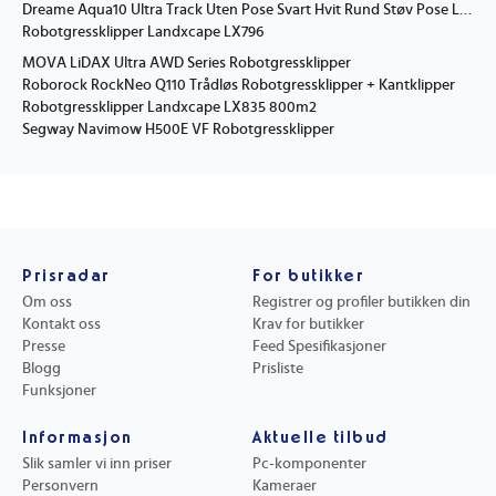
Dreame Aqua10 Ultra Track Uten Pose Svart Hvit Rund Støv Pose Lade 3,2 L
Robotgressklipper Landxcape LX796
MOVA LiDAX Ultra AWD Series Robotgressklipper
Roborock RockNeo Q110 Trådløs Robotgressklipper + Kantklipper
Robotgressklipper Landxcape LX835 800m2
Segway Navimow H500E VF Robotgressklipper
Prisradar
For butikker
Om oss
Registrer og profiler butikken din
Kontakt oss
Krav for butikker
Presse
Feed Spesifikasjoner
Blogg
Prisliste
Funksjoner
Informasjon
Aktuelle tilbud
Slik samler vi inn priser
Pc-komponenter
Personvern
Kameraer