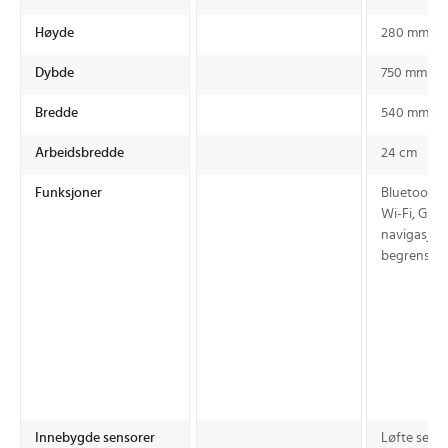
Høyde
280 mm
Dybde
750 mm
Bredde
540 mm
Arbeidsbredde
24 cm
Funksjoner
Bluetooth,
Wi-Fi, GPS-
navigasjon
begrensni
Innebygde sensorer
Løfte senso