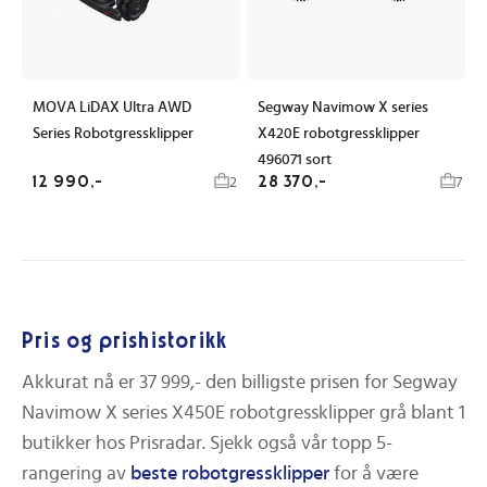
MOVA LiDAX Ultra AWD
Segway Navimow X series
Series Robotgressklipper
X420E robotgressklipper
496071 sort
12 990,-
28 370,-
2
7
Pris og prishistorikk
Akkurat nå er
37 999,-
den billigste prisen for
Segway
Navimow X series X450E robotgressklipper grå
blant
1
butikker hos Prisradar.
Sjekk også vår topp 5-
rangering av
beste
robotgressklipper
for å være