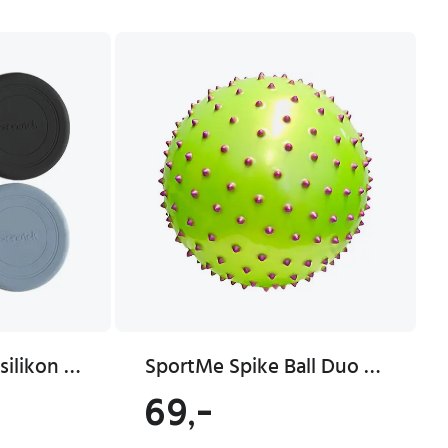
Scrunch Frisbee i silikon Foldbar
SportMe Spike Ball Duo 27Cm Green Purple Green 27 cm
69,-