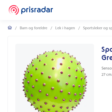
/
Barn og foreldre
/
Lek i hagen
/
Sportsleker og sp
Spo
Gr
Sensor
27 cm