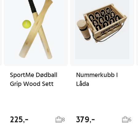
SportMe Dødball
Nummerkubb I
Grip Wood Sett
Låda
225,-
379,-
8
6