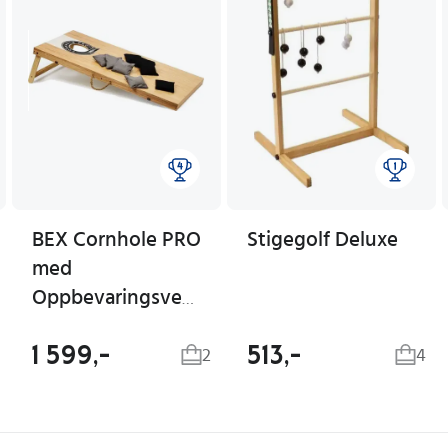
BEX Cornhole PRO
Stigegolf Deluxe
med
Oppbevaringsveske
1 599,-
513,-
2
4