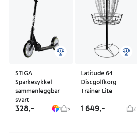
STIGA
Latitude 64
Sparkesykkel
Discgolfkorg
sammenleggbar
Trainer Lite
svart
328,-
1 649,-
1
5
2