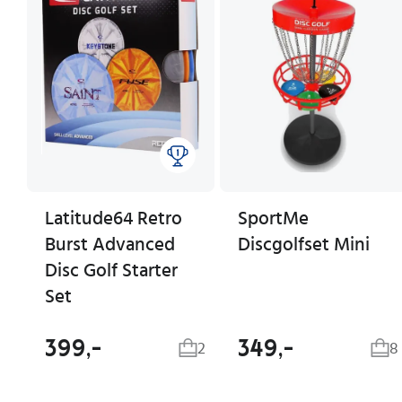
Latitude64 Retro
SportMe
Burst Advanced
Discgolfset Mini
Disc Golf Starter
Set
399,-
349,-
2
8