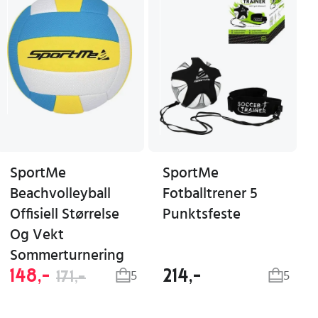
SportMe
SportMe
Beachvolleyball
Fotballtrener 5
Offisiell Størrelse
Punktsfeste
Og Vekt
Sommerturnering
148,-
214,-
171,-
5
5