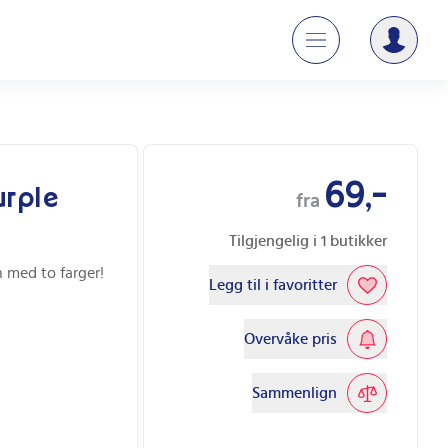
69,-
urple
fra
Tilgjengelig i
1
butikker
n med to farger!
Legg til i favoritter
Overvåke pris
Sammenlign