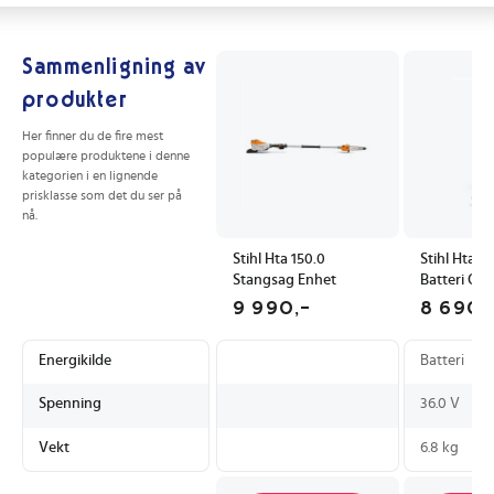
Sammenligning av
produkter
Her finner du de fire mest
populære produktene i denne
kategorien i en lignende
prisklasse som det du ser på
nå.
Stihl Hta 150.0
Stihl Hta 1
Stangsag Enhet
Batteri Og
Batteridre
9 990,-
8 690,
Energikilde
Batteri
Spenning
36.0 V
Vekt
6.8 kg