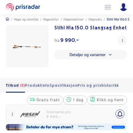
/
Hage og utemiljø
/
Hageutstyr
/
Hagemaskiner
/
Hagesaks
/
Stihl Hta 150.0 St
Stihl Hta 150.0 Stangsag Enhet
9 990,-
fra
Detaljer og varianter
Tilbud
(1)
Produktinfo
Spesifikasjon
Pris og prishistorikk
Gratis frakt
1 dag
Klikk og hent
Siste kjente pris:
9 990,-