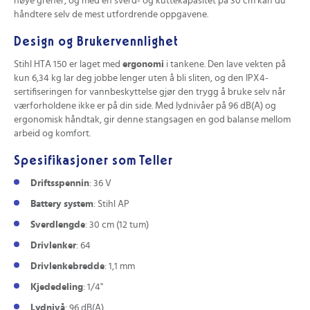
høye grener, og med en sverd- og kuttekapasitet på 30 cm kan du
håndtere selv de mest utfordrende oppgavene.
Design og Brukervennlighet
Stihl HTA 150 er laget med
ergonomi
i tankene. Den lave vekten på
kun 6,34 kg lar deg jobbe lenger uten å bli sliten, og den IPX4-
sertifiseringen for vannbeskyttelse gjør den trygg å bruke selv når
værforholdene ikke er på din side. Med lydnivåer på 96 dB(A) og
ergonomisk håndtak, gir denne stangsagen en god balanse mellom
arbeid og komfort.
Spesifikasjoner som Teller
Driftsspennin
: 36 V
Battery system
: Stihl AP
Sverdlengde
: 30 cm (12 tum)
Drivlenker
: 64
Drivlenkebredde
: 1,1 mm
Kjededeling
: 1/4"
Lydnivå
: 96 dB(A)