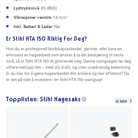
Lydtrykknivå
: 85 dB(A)
Vibrasjoner venstre
: 5.6 m/s²
Inkl. Batteri & Lader
: Nei
Er Stihl HTA 150 Riktig For Deg?
Hvis du er profesjonell landskapsarbeider, gartner, eller bare en
entusiast av hagearbeid som ønsker å ta din beskjæring til neste
nivå, så er Stihl HTA 150 et glimrende valg. Denne stangsagen lar deg
utføre nettopp det – med stil, kraft, og uten unødvendig belastning.
Er du klar for å gjøre hagearbeidet ditt enklere og mer effektivt? Da
er det på tide å investere i en Stihl HTA 150 stangsag!
Topplisten: Stihl Hagesaks
SE MER