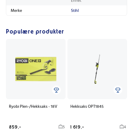
Enhet
Merke
Stihl
Populære produkter
Ryobi Plen-/Hekksaks - 18V
Hekksaks OPT1845
859,-
1 619,-
5
4