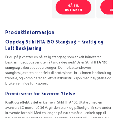
GÅ TIL
GÅ
BUTIKKEN
BUT
Produktinformasjon
Oppdag Stihl HTA 150 Stangsag – Kraftig og
Lett Beskjæring
Er du på jakt etter en pålitelig stangsag som enkelt håndterer
beskjæringsoppgaver uten å tynga deg ned? Da er
Stihl HTA 150
stangsag
akkurat det du trenger! Denne batteridrevne
stangbeskjæreren er perfekt til profesjonell bruk innen landbruk og
trepleie, og kombinerer en lettvektskonstruksjon med høy ytelse og
brukervennlige funksjoner.
Premissene for Suveren Ytelse
Kraft og effektivitet
er kjernen i Stihl HTA 150. Utstyrt med en
avansert EC-motor på 36 V, gir den sterk og pålitelig drift selv under
krevende forhold. Med en lengde på 196 cm når du enkelt opp til