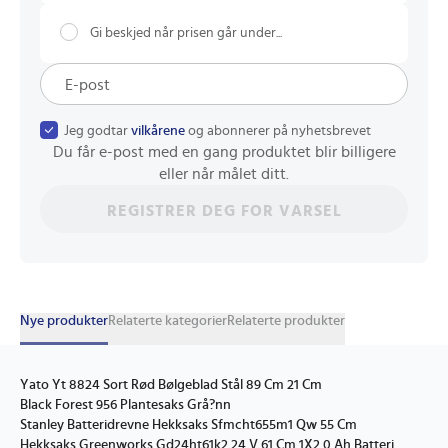
Gi beskjed når prisen går under...
Jeg godtar
vilkårene
og abonnerer på nyhetsbrevet
Du får e-post med en gang produktet blir billigere
eller når målet ditt.
REGISTRER DEG FOR VARSEL
Nye produkter
Relaterte kategorier
Relaterte produkter
Yato Yt 8824 Sort Rød Bølgeblad Stål 89 Cm 21 Cm
Black Forest 956 Plantesaks Grå?nn
Stanley Batteridrevne Hekksaks Sfmcht655m1 Qw 55 Cm
Hekksaks Greenworks Gd24ht61k2 24 V 61 Cm 1X2,0 Ah Batteri