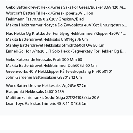
Geko Batteridrevet Hekk /Gress Saks For Gress/Busker 3,6V 120 Mm 4
Worcraft Batteri Til Hekk /Gressklipper 20V Li Ion
Fieldmann Fzs 70725 0 2X20v Greskniv/Blad
Makita Hekktrimmer Nozyce Do Zywoplotu 40V Xgt Uh021gd101 600Mm 1X2,5Ah
Nac Hekke Og Krattkutter For Slyng Hekktrimmer/Klipper 450W 45 Cm
Makita Batteridrevet Hekksaks Uh014gz 75 Cm
Stanley Batteridrevet Hekksaks Sfmcht650d1 Qw 50 Cm
Einhell Gc Hc 18/4520 Li T Solo Hekk /Sagverktøy For Hekker Og Busker Nozyce Do Zyw/ Pila Wysieg Solo
Geko Roterende Gressaks Profi 300 Mm 60
Makita Batteridrevet Hekktrimmer Duh607sf 60 Cm
Greenworks 40 V Hekkklipper På Teleskopstang Ph40b01 01
John Gardener Batterisakser G83013 12 Cm
Worx Batteridrevne Hekkesaks Wg263e 57 Cm
Blaupunkt Hekkesaks Ct6010 18V
Multifunkcinis Irankis Sodui Stiga 271724108/Stx 20V
Lean Toys Vaikiškas Trimeris 48 X 14 X 13,5 Cm