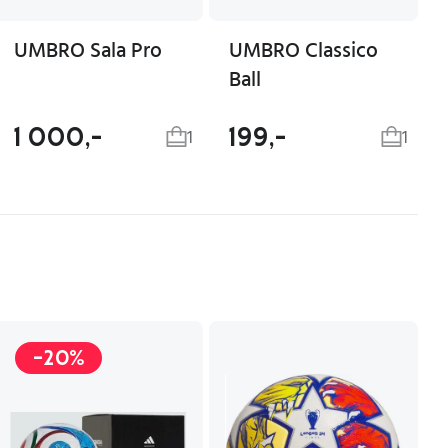
UMBRO Sala Pro
UMBRO Classico
Ball
1 000,-
199,-
1
1
-20%