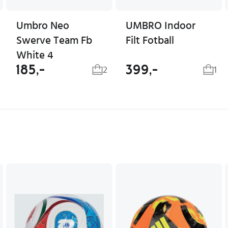
Umbro Neo
UMBRO Indoor
Swerve Team Fb
Filt Fotball
White 4
185,-
399,-
2
1