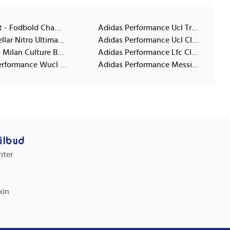
SportX Tft - Fodbold Champion Red/Yellow Str. 5 - White - ONE SIZE
Adidas Performance Ucl Trn - White - 4
PUMA Stellar Nitro Ultimate Pl Reactivity (Fifa Quality Pro) - White - 5
Adidas Performance Ucl Clb - White - 3
PUMA Ac Milan Culture Ball Mini - Black - MINI
Adidas Performance Lfc Clb Home - Red - 5
Adidas Performance Wucl Lge - White - 5
Adidas Performance Messi Clb - Cream - 3
tilbud
nter
kin