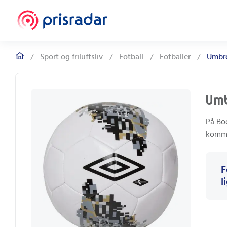
/
Sport og friluftsliv
/
Fotball
/
Fotballer
/
Umbro
Umb
På Boo
kommer
F
l