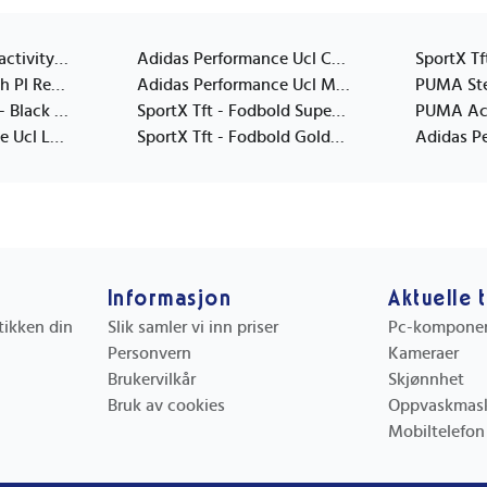
PUMA Stellar Pl Reactivity Mini - White - MINI
Adidas Performance Ucl Com - White - 4
PUMA Stellar Match Pl Reactivity (Fifa Quality) - White - 5
Adidas Performance Ucl Mini - White - 1
BOSS Wristband-E - Black - ONE SIZE
SportX Tft - Fodbold Superior Blue Str. 5 - Blue - ONE SIZE
Adidas Performance Ucl Lge Box - White - 5
SportX Tft - Fodbold Gold/White Star Metallic Str. 5 - Gold - ONE SIZE
Informasjon
Aktuelle 
utikken din
Slik samler vi inn priser
Pc-kompone
Personvern
Kameraer
Brukervilkår
Skjønnhet
Bruk av cookies
Oppvaskmas
Mobiltelefon