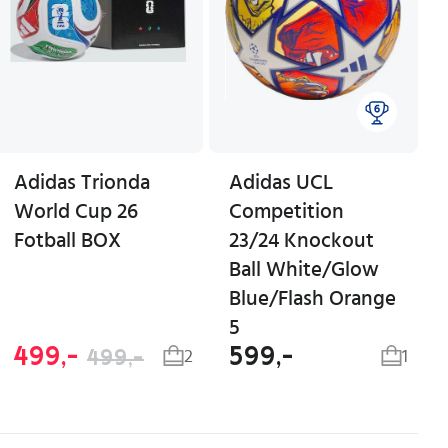
Adidas Trionda
Adidas UCL
World Cup 26
Competition
Fotball BOX
23/24 Knockout
Ball White/Glow
Blue/Flash Orange
5
499,-
599,-
499,-
2
1