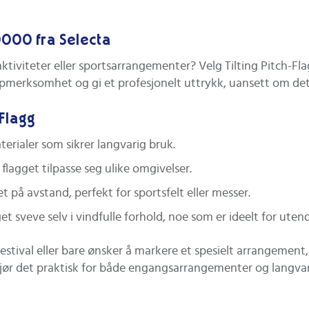
0000 fra Selecta
s aktiviteter eller sportsarrangementer? Velg Tilting Pitch
ppmerksomhet og gi et profesjonelt uttrykk, uansett om det 
-Flagg
rialer som sikrer langvarig bruk.
lagget tilpasse seg ulike omgivelser.
 på avstand, perfekt for sportsfelt eller messer.
get sveve selv i vindfulle forhold, noe som er ideelt for uten
estival eller bare ønsker å markere et spesielt arrangement,
 gjør det praktisk for både engangsarrangementer og langv