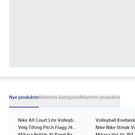
Nye produkter
Relaterte kategorier
Relaterte produkter
Nike All Court Lite Volleyball Hyper Pink/Volt/Green Shock 5
Velg Tilting Pitch Flagg 7480000000
Mikasa Bv551c 10 Panel Ball Blå Hvit Gult Composite Nylon Utendørs 66 68 Cm Fivb