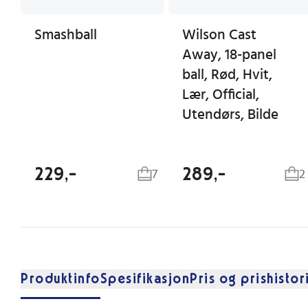
Smashball
Wilson Cast
Away, 18-panel
ball, Rød, Hvit,
Lær, Official,
Utendørs, Bilde
229,-
289,-
7
2
Produktinfo
Spesifikasjon
Pris og prishistor