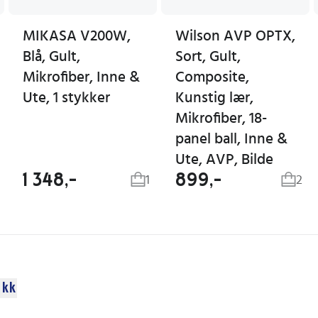
MIKASA V200W,
Wilson AVP OPTX,
Blå, Gult,
Sort, Gult,
Mikrofiber, Inne &
Composite,
Ute, 1 stykker
Kunstig lær,
Mikrofiber, 18-
panel ball, Inne &
Ute, AVP, Bilde
1 348,-
899,-
1
2
ikk