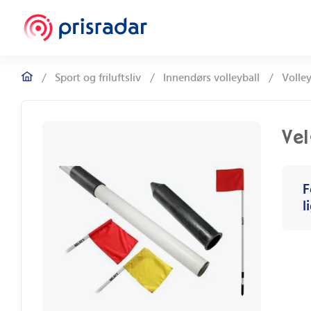
/
Sport og friluftsliv
/
Innendørs volleyball
/
Volley
Vel
F
l