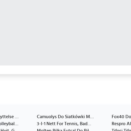
Volleyball Knebeskyttelse Asics Gel Knebeskyttelse Størrelse Xl 146815 0904
Camuolys Do Siatkówki Molten Soft Volleyball S2y1250-Y
Nike Nike Streak Volleyball Knee Pads Ce 2Ppk Nvp07 100 Białe Xs/S
3-I-1 Nett For Tennis, Badminton, Volleyball Nils Nt030
Mikasa Vxl 30, Blå, Hvit, Gult, Lær, Fivb, Mønster, 1 Stykker
Molten Piłka Futsal Do Piłki Nożnej Molten F59n2100 Rozm.5