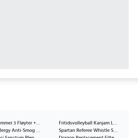
Fox40 Dommer 3 Fløyter + Koffert Svart 110
Fritidsvolleyball Kanjam Lysende
Respro Allergy Anti-Smog Mask R. S
Spartan Referee Whistle Sports Profesjonell Metal Strong Spartan
Tifosi Tifosi Sanctum Blendingsglass (1 Smoke No Mirror Glass 15,4 % Lystransmisjon) (Ny 2024)
Dragon Replacement Filter Anti-Smog Mask Filters 3 Pcs. N99 Casual Standard Size S