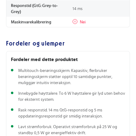
Responstid (GtG:Grey-to-
14 ms
Grey)
Maskinvarekalibrering
Nei
Fordeler og ulemper
Fordeler med dette produktet
Multitouch-berøringsskjerm. Kapasitiv, flerbruker
berøringsskjerm støtter opptil 10 samtidige punkter,
muliggjør intuitiv interaksjon.
Innebygde høyttalere. To 6 W høyttalere gir lyd uten behov
for eksternt system.
Rask responstid. 14 ms GtG‑responstid og 5 ms
oppdateringsresponstid gir smidig interaksjon.
Lavt strømforbruk. Operativt strømforbruk på 25 W og
standby 0,5 W gir energieffektiv drift.