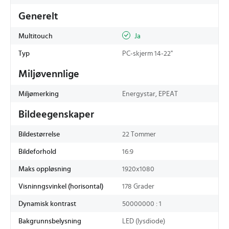
Generelt
Multitouch
Ja
Typ
PC-skjerm 14-22"
Miljøvennlige
Miljømerking
Energystar, EPEAT
Bildeegenskaper
Bildestørrelse
22 Tommer
Bildeforhold
16:9
Maks oppløsning
1920x1080
Visninngsvinkel (horisontal)
178 Grader
Dynamisk kontrast
50000000 : 1
Bakgrunnsbelysning
LED (lysdiode)