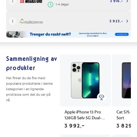
3 916,-
1-4 dager
3 923,-
Sammenligning av
produkter
Her finner du de fire mest
populære produktene i denne
kategorien i en lignende
prisklasse som det du ser på
nå.
Apple iPhone 13 Pro
Cat S75 6
128GB Sølv 5G Dual-
Sort
SIM Mobiltelefon
3 992,-
3 829,-