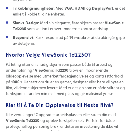
Tilkoblingsmuligheter:
Med
VGA
,
HDMI
og
DisplayPort
, er det
enkelt å koble til dine enheter.
Slankt Design:
Med sin elegante, flate skjerm passer
ViewSonic
Td2230
sømløst inn i ethvert moderne kontorlandskap.
Responsivt:
Rask responstid på
14 ms
sikrer at du aldri går glipp
av detaljene.
Hvorfor Velge ViewSonic Td2230?
På leting etter en allsidig skjerm som passer både til arbeid og
underholdning?
ViewSonic Td2230
tilbyr en imponerende
bildeopplevelse med utmerket fargegjengivelse og kontrastforhold
på
1000:1
. Uansett om du er en gamer, designer eller bare vil nyte en
film, vil denne skjermen levere. Med et design som er både stilrent og
funksjonelt, tar den minimalt med plass og gir maksimal ytelse.
Klar til Å Ta Din Opplevelse til Neste Nivå?
Ikke vent lenger! Oppgrader arbeidsplassen eller stuen din med
ViewSonic Td2230
og opplev forskjellen selv. Perfekt for både
profesjonell og personlig bruk, er dette en investering du ikke vil