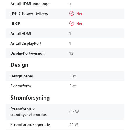
Antall HDMI-innganger
1
USB-C Power Delivery
Nei
HDCP
Nei
Antall HDMI
1
Antall DisplayPort
1
DisplayPort-versjon
1.2
Design
Design panel
Flat
Skjermform
Flat
Strømforsyning
Strømforbruk
0.5 W
standby/hvilemodus
Strømforbruk operativ
25 W