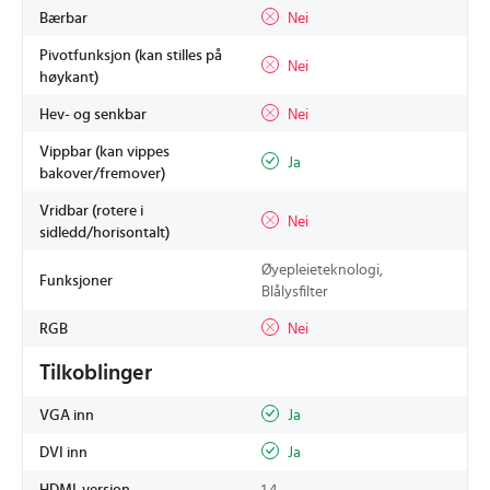
Bærbar
Nei
Pivotfunksjon (kan stilles på
Nei
høykant)
Hev- og senkbar
Nei
Vippbar (kan vippes
Ja
bakover/fremover)
Vridbar (rotere i
Nei
sidledd/horisontalt)
Øyepleieteknologi,
Funksjoner
Blålysfilter
RGB
Nei
Tilkoblinger
VGA inn
Ja
DVI inn
Ja