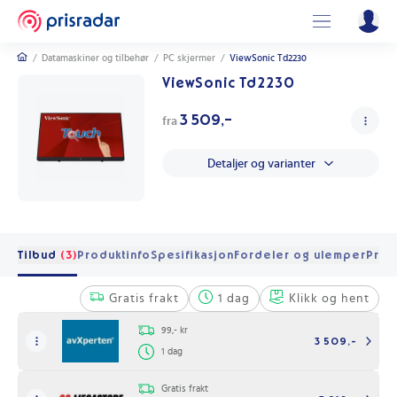
/
Datamaskiner og tilbehør
/
PC skjermer
/
ViewSonic Td2230
ViewSonic Td2230
3 509,-
fra
Detaljer og varianter
Tilbud
(3)
Produktinfo
Spesifikasjon
Fordeler og ulemper
Pris 
Gratis frakt
1 dag
Klikk og hent
99,- kr
3 509,-
1 dag
Gratis frakt