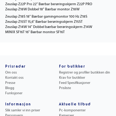
Zeuslap Z22P Pro 22" Bærbar berøringsskjerm Z22P PRO
Zeuslap Z18W Dobbel 18" Bærbar monitor Z18W
Zeuslap Z18S 18" Bærbar gamingmonitor 100 Hz Z18S
Zeuslap Z15ST 15,6" Bærbar berøringsskjerm Z15ST
Zeuslap Z14W 14" Dobbel bærbar berøringsskjerm Z14W
MINIX SF16T 16" Bærbar monitor SF16T
Prisradar
For butikker
Om oss
Registrer og profiler butikken din
Kontakt oss
Krav for butikker
Presse
Feed Spesifikasjoner
Blogg
Prisliste
Funksjoner
Informasjon
Aktuelle tilbud
Slik samler vi inn priser
Pc-komponenter
Personvern
Kameraer