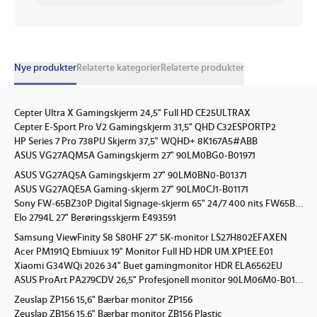
Nye produkter
Relaterte kategorier
Relaterte produkter
Cepter Ultra X Gamingskjerm 24,5" Full HD CE25ULTRAX
Cepter E-Sport Pro V2 Gamingskjerm 31,5" QHD C32ESPORTP2
HP Series 7 Pro 738PU Skjerm 37,5" WQHD+ 8K167A5#ABB
ASUS VG27AQM5A Gamingskjerm 27" 90LM0BG0-B01971
ASUS VG27AQ5A Gamingskjerm 27" 90LM0BN0-B01371
ASUS VG27AQE5A Gaming-skjerm 27" 90LM0CJ1-B01171
Sony FW-65BZ30P Digital Signage-skjerm 65" 24/7 400 nits FW65BZ30PB.CEI
Elo 2794L 27" Berøringsskjerm E493591
Samsung ViewFinity S8 S80HF 27" 5K-monitor LS27H802EFAXEN
Acer PM191Q Ebmiuux 19" Monitor Full HD HDR UM.XP1EE.E01
Xiaomi G34WQi 2026 34" Buet gamingmonitor HDR ELA6562EU
ASUS ProArt PA279CDV 26,5" Profesjonell monitor 90LM06M0-B01K71
Zeuslap ZP156 15,6" Bærbar monitor ZP156
Zeuslap ZB156 15,6" Bærbar monitor ZB156 Plastic