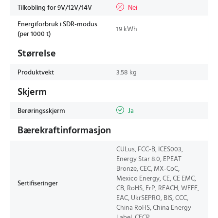
Tilkobling for 9V/12V/14V
Nei
Energiforbruk i SDR-modus
19 kWh
(per 1000 t)
Størrelse
Produktvekt
3.58 kg
Skjerm
Berøringsskjerm
Ja
Bærekraftinformasjon
CULus, FCC-B, ICES003,
Energy Star 8.0, EPEAT
Bronze, CEC, MX-CoC,
Mexico Energy, CE, CE EMC,
Sertifiseringer
CB, RoHS, ErP, REACH, WEEE,
EAC, UkrSEPRO, BIS, CCC,
China RoHS, China Energy
Label, CECP