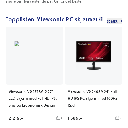
angre på. Hva venter du på? Gå for det beste!
Topplisten: Viewsonic PC skjermer
SE MER
Viewsonic VG2748A-2 27"
Viewsonic VG2408A 24" Full
LED-skjerm med Full HD IPS,
HD IPS PC-skjerm med 100Hz -
5ms og Ergonomisk Design
Rød
2 219,-
1 589,-
3
3