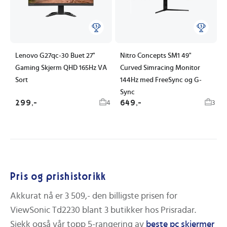
Lenovo G27qc-30 Buet 27"
Nitro Concepts SM1 49"
Gaming Skjerm QHD 165Hz VA
Curved Simracing Monitor
Sort
144Hz med FreeSync og G-
Sync
299,-
649,-
4
3
Pris og prishistorikk
Akkurat nå er
3 509,-
den billigste prisen for
ViewSonic Td2230
blant
3
butikker hos Prisradar.
Sjekk også vår topp 5-rangering av
beste
pc skjermer