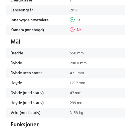
Energiklasse
F
Lanseringsår
2017
Innebygde høyttalere
Ja
Kamera (innebygd)
Nei
Mål
Bredde
550 mm
Dybde
298.8 mm
Dybde uten stativ
47.3 mm
Høyde
129.7 mm
Dybde (med stativ)
47 mm
Høyde (med stativ)
299 mm
Vekt (med stativ)
3, 58 kg
Funksjoner