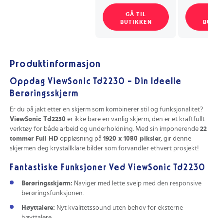
GÅ TIL
GÅ
BUTIKKEN
BUT
Produktinformasjon
Oppdag ViewSonic Td2230 – Din Ideelle
Berøringsskjerm
Er du på jakt etter en skjerm som kombinerer stil og funksjonalitet?
ViewSonic Td2230
er ikke bare en vanlig skjerm; den er et kraftfullt
verktøy for både arbeid og underholdning. Med sin imponerende
22
tommer Full HD
oppløsning på
1920 x 1080 piksler
, gir denne
skjermen deg krystallklare bilder som forvandler ethvert prosjekt!
Fantastiske Funksjoner Ved ViewSonic Td2230
Berøringsskjerm:
Naviger med lette sveip med den responsive
berøringsfunksjonen.
Høyttalere:
Nyt kvalitetssound uten behov for eksterne
høyttalere.