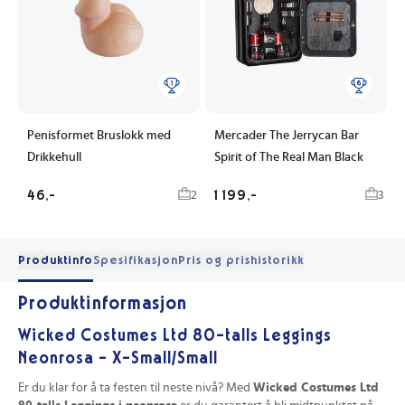
Penisformet Bruslokk med
Mercader The Jerrycan Bar
Drikkehull
Spirit of The Real Man Black
46,-
1 199,-
2
3
Produktinfo
Spesifikasjon
Pris og prishistorikk
Produktinformasjon
Wicked Costumes Ltd 80-talls Leggings
Neonrosa - X-Small/Small
Er du klar for å ta festen til neste nivå? Med
Wicked Costumes Ltd