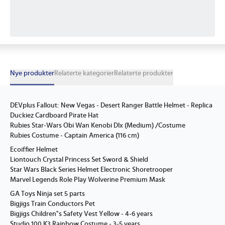
Nye produkter
Relaterte kategorier
Relaterte produkter
DEVplus Fallout: New Vegas - Desert Ranger Battle Helmet - Replica
Duckiez Cardboard Pirate Hat
Rubies Star-Wars Obi Wan Kenobi Dlx (Medium) /Costume
Rubies Costume - Captain America (116 cm)
Ecoiffier Helmet
Liontouch Crystal Princess Set Sword & Shield
Star Wars Black Series Helmet Electronic Shoretrooper
Marvel Legends Role Play Wolverine Premium Mask
GA Toys Ninja set 5 parts
Bigjigs Train Conductors Pet
Bigjigs Children"s Safety Vest Yellow - 4-6 years
Studio 100 K3 Rainbow Costume - 3-5 years