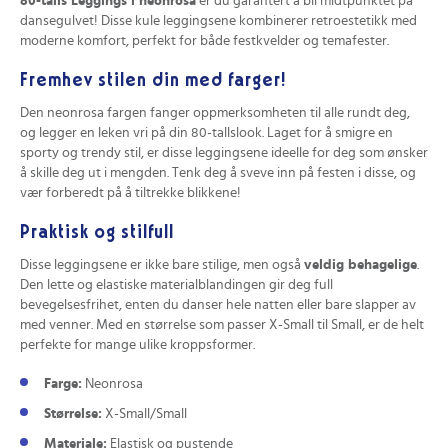
80-talls Leggings i neonrosa
er du garantert å bli midtpunktet på
dansegulvet! Disse kule leggingsene kombinerer retroestetikk med
moderne komfort, perfekt for både festkvelder og temafester.
Fremhev stilen din med farger!
Den neonrosa fargen fanger oppmerksomheten til alle rundt deg,
og legger en leken vri på din 80-tallslook. Laget for å smigre en
sporty og trendy stil, er disse leggingsene ideelle for deg som ønsker
å skille deg ut i mengden. Tenk deg å sveve inn på festen i disse, og
vær forberedt på å tiltrekke blikkene!
Praktisk og stilfull
Disse leggingsene er ikke bare stilige, men også
veldig behagelige
.
Den lette og elastiske materialblandingen gir deg full
bevegelsesfrihet, enten du danser hele natten eller bare slapper av
med venner. Med en størrelse som passer X-Small til Small, er de helt
perfekte for mange ulike kroppsformer.
Farge:
Neonrosa
Størrelse:
X-Small/Small
Materiale:
Elastisk og pustende