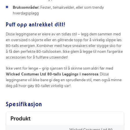
Bruksområder:
Fester, temakvelder, eller som trendy
hverdagsplagg
Puff opp antrekket ditt!
Disse leggingsene er eiere av en tidløs stil – legg dem sammen med
en oversized t-skjorte eller en glitrende topp for å virkelig slippe løs
80-talls energien. Kombiner med høye sneakers eller stygge sko for
å få den perfekte 80-tallslooken. Ikke glem å legge til noen fargerike
accessories for å fullføre utseendet!
Ikke vent for lenge – grip sjansen til å skinne som aldri før med
Wicked Costumes Ltd 80-talls Leggings i neonrosa
. Disse
leggingsene vil ikke bare gi deg en sprudlende stil, men også minne
deg på hvor gøy 80-tallet virkelig var!
Spesifikasjon
Produkt
Wicked Costumes Ltd 80-