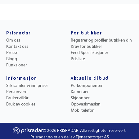
Prisradar
For butikker
Om oss
Registrer og profiler butikken din
Kontakt oss
Krav for butikker
Presse
Feed Spesifikasjoner
Blogg
Prisliste
Funksjoner
Informasjon
Aktuelle tilbud
Slik samler vi inn priser
Pc-komponenter
Personvern
Kameraer
Brukervilkår
Skjønnhet
Bruk av cookies
Oppvaskmaskin
Mobiltelefon
©
2026
PRISRADAR. Alle rettigheter reservert.
Prisradar.no er en del av Tjenestetorget AS