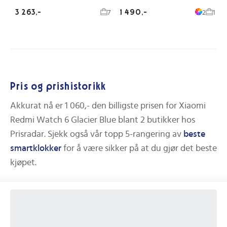
3 263,-
1 490,-
7
2
1
Pris og prishistorikk
Akkurat nå er
1 060,-
den billigste prisen for
Xiaomi
Redmi Watch 6 Glacier Blue
blant
2
butikker hos
Prisradar.
Sjekk også vår topp 5-rangering av
beste
smartklokker
for å være sikker på at du gjør det beste
kjøpet.