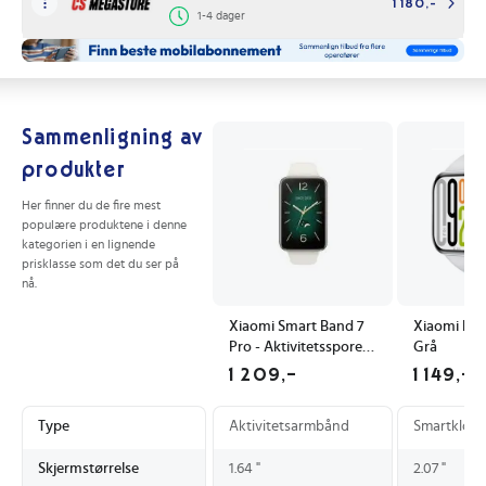
1 180,-
1-4 dager
Sammenligning av
produkter
Her finner du de fire mest
populære produktene i denne
kategorien i en lignende
prisklasse som det du ser på
nå.
Xiaomi Smart Band 7
Xiaomi Re
Pro - Aktivitetssporer
Grå
med bånd - TPU -
1 209,-
1 149,-
elfenben -
håndleddstørrelse:
Type
Aktivitetsarmbånd
Smartklokk
130-205 mm - display
1.64 - Bluetooth - 20.5
Skjermstørrelse
1.64 "
2.07 "
g