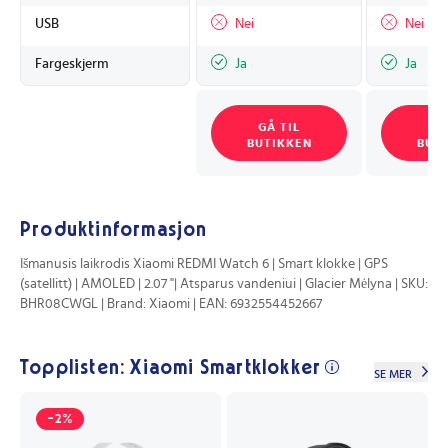
USB
Nei
Nei
Fargeskjerm
Ja
Ja
GÅ TIL
GÅ
BUTIKKEN
BUT
Produktinformasjon
Išmanusis laikrodis Xiaomi REDMI Watch 6 | Smart klokke | GPS
(satellitt) | AMOLED | 2.07 "| Atsparus vandeniui | Glacier Mėlyna | SKU:
BHR08CWGL | Brand: Xiaomi | EAN: 6932554452667
Topplisten: Xiaomi Smartklokker
SE MER
-2%