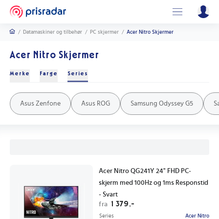
/
Datamaskiner og tilbehør
/
PC skjermer
/
Acer Nitro Skjermer
Acer Nitro Skjermer
Merke
Farge
Series
Samsung
Asus
Acer
LG
Aoc
Philips
Msi
Lenovo
Dell
Svart
Sølv
Hvit
Grå
Blå
Rød
Asus Zenfone
Asus ROG
Samsung Odyssey G5
S
Acer Nitro QG241Y 24" FHD PC-
skjerm med 100Hz og 1ms Responstid
- Svart
1 379,-
fra
Series
Acer Nitro