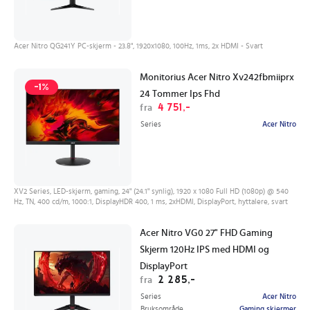
Acer Nitro QG241Y PC-skjerm - 23.8", 1920x1080, 100Hz, 1ms, 2x HDMI - Svart
Monitorius Acer Nitro Xv242fbmiiprx
-1%
24 Tommer Ips Fhd
4 751,-
fra
Series
Acer Nitro
XV2 Series, LED-skjerm, gaming, 24" (24.1" synlig), 1920 x 1080 Full HD (1080p) @ 540
Hz, TN, 400 cd/m, 1000:1, DisplayHDR 400, 1 ms, 2xHDMI, DisplayPort, hyttalere, svart
Acer Nitro VG0 27" FHD Gaming
Skjerm 120Hz IPS med HDMI og
DisplayPort
2 285,-
fra
Series
Acer Nitro
Bruksområde
Gaming skjermer