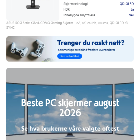
Skjermteknologi
QD-OLED
HDR
Ja
Innebygde høyttalere
Nei
ASUS ROG Strix XG27UCDMG Gaming Skjerm - 27", 4K, 240Hz, 0.03ms, QD-OLED, G-
SYNC
Beste PC skjermer august
2026
Se hva brukerne våre valgte oftest