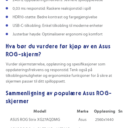
240Hz oppdateringsfrekvens: Jevnere spillopplevelse
0,03 ms responstid: Raskere reaksjonstid i spill
HDR10-støtte: Bedre kontrast og fargegjengivelse
USB-C-tilkobling: Enkel tilkobling til moderne enheter
Justerbar høyde: Optimaliserer ergonomi og komfort
Hva bør du vurdere før kjøp av en Asus
ROG-skjerm?
Vurder skjermstørrelse, oppløsning og spesifikasjoner som
oppdateringsfrekvens og responstid. Tenk også på
tilkoblingsmuligheter og ergonomiske funksjoner for å sikre at
skjermen passer til ditt spilloppsett.
Sammenligning av populære Asus ROG-
skjermer
Modell
Merke
Oppløsning
Smart
ASUS ROG Strix XG27AQDMG
Asus
2560x1440
Nei