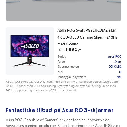
ASUS ROG Swift PG32UCDMZ 31.5"
4K QD-OLED Gaming Skjerm 240Hz
med G-Sync
11 890,-
fra
Series
Asus ROG
Farge
Svart
Skjermteknologi
QD-OLED
HDR
Ja
Innebygde høyttalere
Nei
ASUS ROG Swift QD-OLED 32" gamingskjerm gir liv til spillopplevelsen takket være
32" OLED-panel med UHD-oppløsning. Nyt flyten og de flytende bevegelsene med
240 Hz oppdateringsfrekvens og 0,03 ms responstid.
Fantastiske tilbud på Asus ROG-skjermer
Asus ROG (Republic of Gamers) er kjent for sine innovative og
høyytelses gaming-produkter. Siden lanseringen har Asus ROG vært