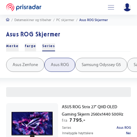
/
Datamaskiner og tilbehør
/
PC skjermer
/
Asus ROG Skjermer
Asus ROG Skjermer
Merke
Farge
Series
Samsung
Asus
Acer
LG
Aoc
Philips
Msi
Lenovo
Dell
Svart
Sølv
Hvit
Grå
Blå
Rød
Asus Zenfone
Asus ROG
Samsung Odyssey G5
S
ASUS ROG Strix 27" QHD OLED
Gaming Skjerm 2560x1440 500Hz
7 795,-
fra
Series
Asus ROG
Innebygde høyttalere
Nei