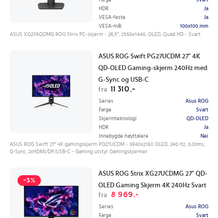
HDR
Ja
VESA-feste
Ja
VESA-mål
100x100 mm
ASUS XG27AQDMG ROG Strix PC-skjerm - 26,5", 2560x1440, OLED, Quad HD - Svart
ASUS ROG Swift PG27UCDM 27" 4K
QD-OLED Gaming-skjerm 240Hz med
G-Sync og USB-C
11 310,-
fra
Series
Asus ROG
Farge
Svart
Skjermteknologi
QD-OLED
HDR
Ja
Innebygde høyttalere
Nei
ASUS ROG Swift 27" 4K gamingskjerm PG27UCDM - 3840x2160 OLED, 240 Hz, 0,03ms,
G-Sync, 2xHDMI/DP/USB-C - Gaming utstyr Gamingskjermer
ASUS ROG Strix XG27UCDMG 27" QD-
-3%
OLED Gaming Skjerm 4K 240Hz Svart
8 969,-
fra
Series
Asus ROG
Farge
Svart