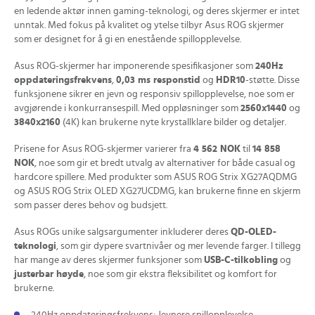
en ledende aktør innen gaming-teknologi, og deres skjermer er intet
unntak. Med fokus på kvalitet og ytelse tilbyr Asus ROG skjermer
som er designet for å gi en enestående spillopplevelse.
Asus ROG-skjermer har imponerende spesifikasjoner som
240Hz
oppdateringsfrekvens
,
0,03 ms responstid
og
HDR10
-støtte. Disse
funksjonene sikrer en jevn og responsiv spillopplevelse, noe som er
avgjørende i konkurransespill. Med oppløsninger som
2560x1440
og
3840x2160
(4K) kan brukerne nyte krystallklare bilder og detaljer.
Prisene for Asus ROG-skjermer varierer fra
4 562 NOK
til
14 858
NOK
, noe som gir et bredt utvalg av alternativer for både casual og
hardcore spillere. Med produkter som ASUS ROG Strix XG27AQDMG
og ASUS ROG Strix OLED XG27UCDMG, kan brukerne finne en skjerm
som passer deres behov og budsjett.
Asus ROGs unike salgsargumenter inkluderer deres
QD-OLED-
teknologi
, som gir dypere svartnivåer og mer levende farger. I tillegg
har mange av deres skjermer funksjoner som
USB-C-tilkobling
og
justerbar høyde
, noe som gir ekstra fleksibilitet og komfort for
brukerne.