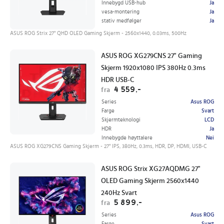
Innebygd USB-hub
Ja
vesa-montering
Ja
stativ medfølger
Ja
ASUS ROG Strix 27" QHD OLED Gaming Skjerm - 2560x1440, 0.03ms, 500Hz
ASUS ROG XG279CNS 27" Gaming
Skjerm 1920x1080 IPS 380Hz 0.3ms
HDR USB-C
4 559,-
fra
Series
Asus ROG
Farge
Svart
Skjermteknologi
LCD
HDR
Ja
Innebygde høyttalere
Nei
ASUS ROG XG279CNS Gaming Skjerm - 27" IPS, 380Hz, 0.3ms, HDR, DP, HDMI, USB-C
ASUS ROG Strix XG27AQDMG 27"
OLED Gaming Skjerm 2560x1440
240Hz Svart
5 899,-
fra
Series
Asus ROG
Farge
Svart