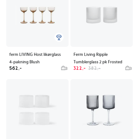
ferm LIVING Host likørglass
Ferm Living Ripple
4-pakning Blush
Tumblerglass 2 pk Frosted
562,-
322,-
382,-
3
3