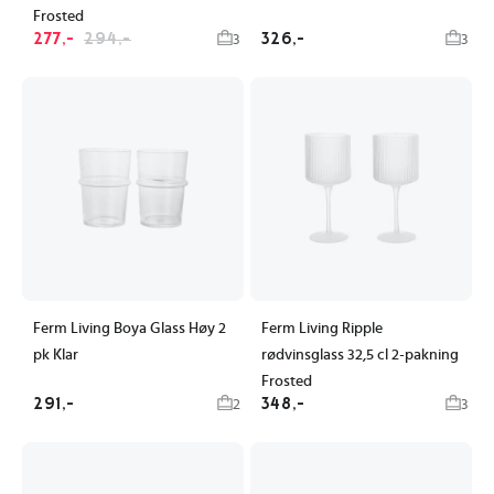
Frosted
277,-
294,-
326,-
3
3
Ferm Living Boya Glass Høy 2
Ferm Living Ripple
pk Klar
rødvinsglass 32,5 cl 2-pakning
Frosted
291,-
348,-
2
3