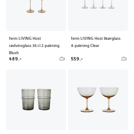
ferm LIVING Host
ferm LIVING Host likørglass
rødvinsglass 36 cl 2-pakning
4-pakning Clear
Blush
489,-
559,-
1
1