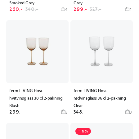
Smoked Grey
Grey
260,-
340,-
299,-
327,-
4
4
ferm LIVING Host
ferm LIVING Host
hvitvinsglass 30 cl 2-pakning
rødvinsglass 36 cl 2-pakning
Blush
Clear
299,-
348,-
3
3
-16%