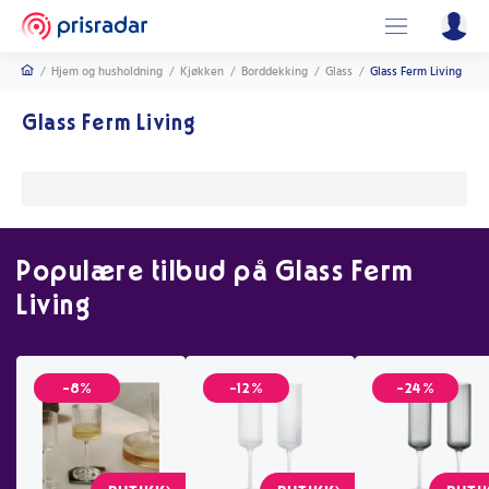
/
Hjem og husholdning
/
Kjøkken
/
Borddekking
/
Glass
/
Glass Ferm Living
Glass Ferm Living
Populære tilbud på Glass Ferm
Living
-8%
-12%
-24%