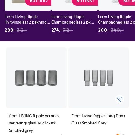
BUTIKK
BUTIKK
BUTI
Ferm Living Ripple
Ferm Living Ripple
Ferm Living Ripple
Hvitvinsglass 2 pakning
Champagneglass 2 pk
Champagneglass 2 
Clear
Klar
Smoked Grey
288,-
312,-
274,-
312,-
260,-
340,-
ferm LIVING Ripple verrines
Ferm Living Ripple Long Drink
serveringsglass 14 cl 4-stk.
Glass Smoked Grey
Smoked grey