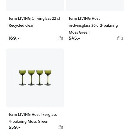
ferm LIVING Oli vinglass 22 cl
ferm LIVING Host
Recycled clear
rødvinsglass 36 cl 2-pakning
Moss Green
169,-
545,-
1
2
ferm LIVING Host likørglass
4-pakning Moss Green
559,-
1