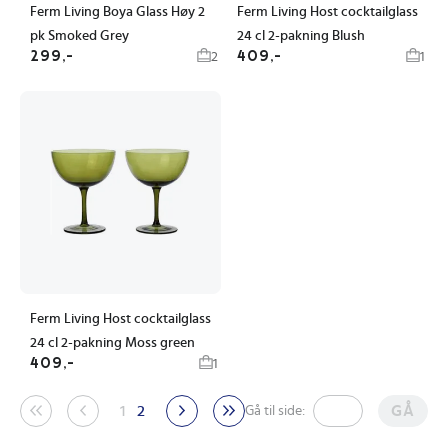
Ferm Living Boya Glass Høy 2
Ferm Living Host cocktailglass
pk Smoked Grey
24 cl 2-pakning Blush
299,-
409,-
2
1
Ferm Living Host cocktailglass
24 cl 2-pakning Moss green
409,-
1
1
2
GÅ
Gå til side: