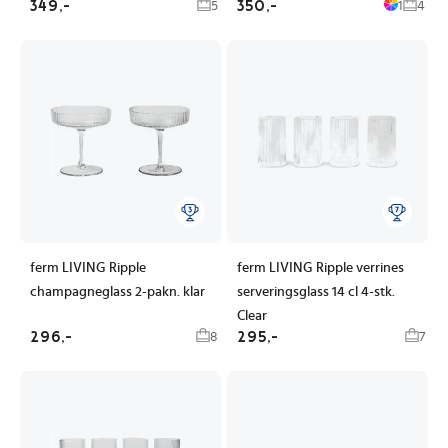
349,-
350,-
5
1
4
ferm LIVING Ripple
ferm LIVING Ripple verrines
champagneglass 2-pakn. klar
serveringsglass 14 cl 4-stk.
Clear
296,-
295,-
8
7