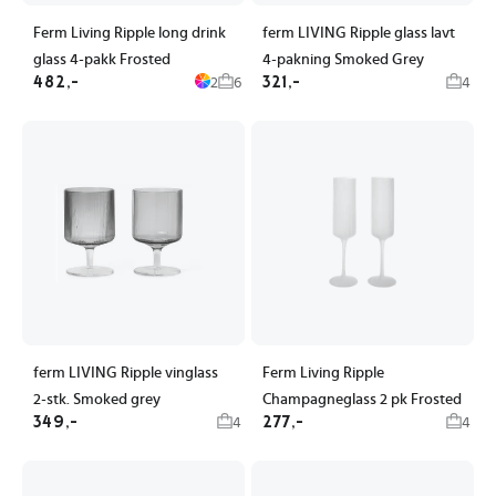
Ferm Living Ripple long drink
ferm LIVING Ripple glass lavt
glass 4-pakk Frosted
4-pakning Smoked Grey
482,-
321,-
2
6
4
ferm LIVING Ripple vinglass
Ferm Living Ripple
2-stk. Smoked grey
Champagneglass 2 pk Frosted
349,-
277,-
4
4