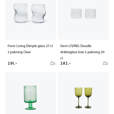
Ferm Living Dimple glass 27 cl
ferm LIVING Doodle
2 pakning Clear
drikkeglass low 2-pakning 20
cl
291,-
282,-
3
2