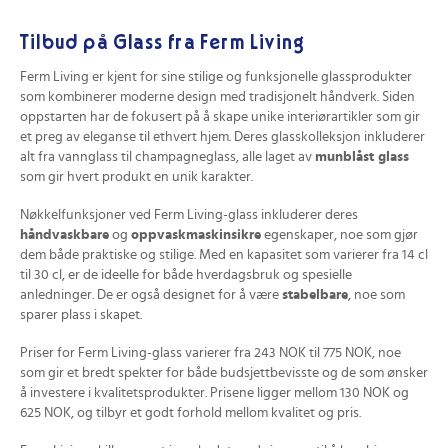
Tilbud på Glass fra Ferm Living
Ferm Living er kjent for sine stilige og funksjonelle glassprodukter
som kombinerer moderne design med tradisjonelt håndverk. Siden
oppstarten har de fokusert på å skape unike interiørartikler som gir
et preg av eleganse til ethvert hjem. Deres glasskolleksjon inkluderer
alt fra vannglass til champagneglass, alle laget av
munblåst glass
som gir hvert produkt en unik karakter.
Nøkkelfunksjoner ved Ferm Living-glass inkluderer deres
håndvaskbare
og
oppvaskmaskinsikre
egenskaper, noe som gjør
dem både praktiske og stilige. Med en kapasitet som varierer fra 14 cl
til 30 cl, er de ideelle for både hverdagsbruk og spesielle
anledninger. De er også designet for å være
stabelbare
, noe som
sparer plass i skapet.
Priser for Ferm Living-glass varierer fra 243 NOK til 775 NOK, noe
som gir et bredt spekter for både budsjettbevisste og de som ønsker
å investere i kvalitetsprodukter. Prisene ligger mellom 130 NOK og
625 NOK, og tilbyr et godt forhold mellom kvalitet og pris.