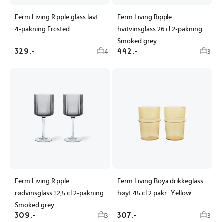
Ferm Living Ripple glass lavt
Ferm Living Ripple
4-pakning Frosted
hvitvinsglass 26 cl 2-pakning
Smoked grey
329,-
442,-
4
3
Ferm Living Ripple
Ferm Living Boya drikkeglass
rødvinsglass 32,5 cl 2-pakning
høyt 45 cl 2 pakn. Yellow
Smoked grey
309,-
307,-
3
3