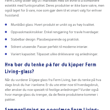
Ferm Living skiller seg ut i markedet med sin evne til å kombinere
estetikk med funksjonalitet. Deres produkter er ikke bare vakre, men
også laget for å vare, noe som gjør dem til et smart valg for enhver
husstand.
Munblåst glass: Hvert produkt er unikt og av høy kvalitet.
Oppvaskmaskinsikker: Enkel rengjøring for travle hverdager.
Stabelbar design: Plassbesparende og praktisk.
Stilrent utseende: Passer perfekt til moderne interiør.
Variert kapasitet: Tilpasset ulike drikkevarer og anledninger.
Hva bør du tenke på før du kjøper Ferm
Living-glass?
Når du vurderer å kjøpe glass fra Ferm Living, bør du tenke på hva
slags bruk du har i tankene. Er du ute etter noe til hverdagsbruk,
eller ønsker du noe spesielt til festlige anledninger? Vurder også
hvor mange glass du trenger, da de fleste produktene kommer i
pakker.
Sammenligning av populære Ferm Living-