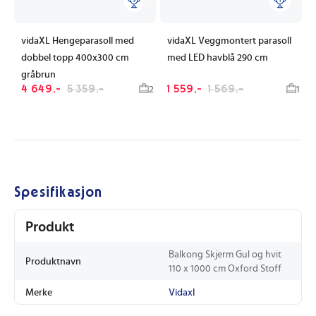
vidaXL Hengeparasoll med
vidaXL Veggmontert parasoll
dobbel topp 400x300 cm
med LED havblå 290 cm
gråbrun
4 649,-
5 359,-
1 559,-
1 569,-
2
1
Spesifikasjon
Produkt
Balkong Skjerm Gul og hvit
Produktnavn
110 x 1000 cm Oxford Stoff
Merke
Vidaxl