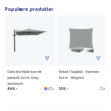
Populære produkter
Cane-line Hyde luxe tilt
Solseil / Seglduk - Vanntett -
parasoll, 3x3 m, Grey,
4x3 m - 180g/m2
aluminium
846,-
359,-
1
2
4