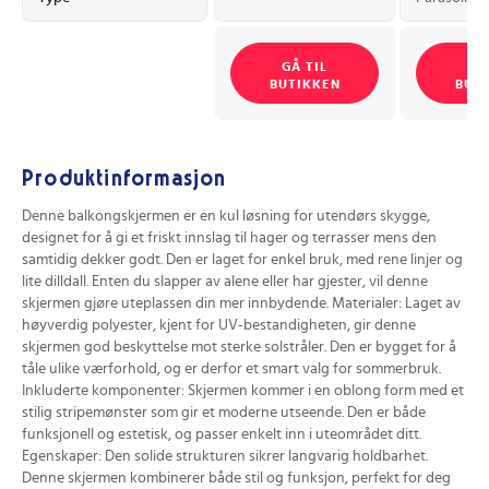
GÅ TIL
GÅ
BUTIKKEN
BUT
Produktinformasjon
Denne balkongskjermen er en kul løsning for utendørs skygge,
designet for å gi et friskt innslag til hager og terrasser mens den
samtidig dekker godt. Den er laget for enkel bruk, med rene linjer og
lite dilldall. Enten du slapper av alene eller har gjester, vil denne
skjermen gjøre uteplassen din mer innbydende. Materialer: Laget av
høyverdig polyester, kjent for UV-bestandigheten, gir denne
skjermen god beskyttelse mot sterke solstråler. Den er bygget for å
tåle ulike værforhold, og er derfor et smart valg for sommerbruk.
Inkluderte komponenter: Skjermen kommer i en oblong form med et
stilig stripemønster som gir et moderne utseende. Den er både
funksjonell og estetisk, og passer enkelt inn i uteområdet ditt.
Egenskaper: Den solide strukturen sikrer langvarig holdbarhet.
Denne skjermen kombinerer både stil og funksjon, perfekt for deg