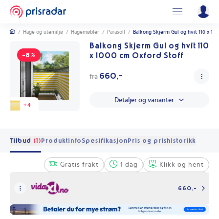
/
Hage og utemiljø
/
Hagemøbler
/
Parasoll
/
Balkong Skjerm Gul og hvit 110 x 10
Balkong Skjerm Gul og hvit 110
x 1000 cm Oxford Stoff
-8%
660,-
fra
Detaljer og varianter
+
4
Tilbud
(1)
Produktinfo
Spesifikasjon
Pris og prishistorikk
Gratis frakt
1 dag
Klikk og hent
660,-