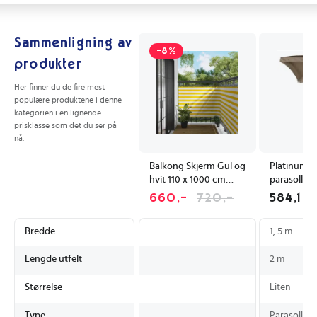
Sammenligning av
-8%
produkter
Her finner du de fire mest
populære produktene i denne
kategorien i en lignende
prisklasse som det du ser på
nå.
Balkong Skjerm Gul og
Platinum 
hvit 110 x 1000 cm
parasoll T
Oxford Stoff
exkl. paraso
660,-
720,-
584,1
m Natur
Bredde
1, 5 m
Lengde utfelt
2 m
Størrelse
Liten
Type
Parasollfot