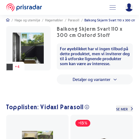
/
Hage og utemiljø
/
Hagemøbler
/
Parasoll
/
Balkong Skjerm Svart 110 x 300 cm O
Balkong Skjerm Svart 110 x
300 cm Oxford Stoff
For øyeblikket har vi ingen tilbud på
dette produktet, men vi inviterer deg
til å utforske lignende produkter
som kan være av interesse.
+
4
Detaljer og varianter
Topplisten: Vidaxl Parasoll
SE MER
-13%