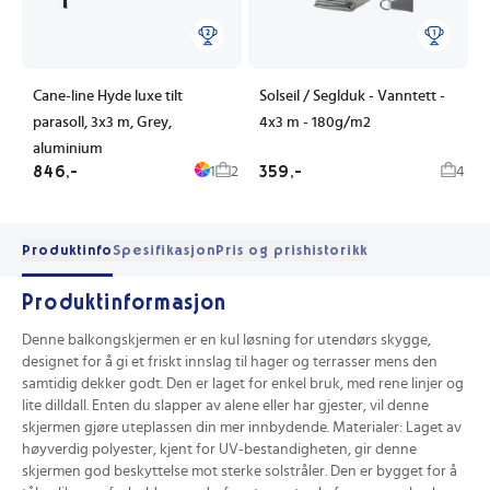
Cane-line Hyde luxe tilt
Solseil / Seglduk - Vanntett -
parasoll, 3x3 m, Grey,
4x3 m - 180g/m2
aluminium
846,-
359,-
1
2
4
Produktinfo
Spesifikasjon
Pris og prishistorikk
Produktinformasjon
Denne balkongskjermen er en kul løsning for utendørs skygge,
designet for å gi et friskt innslag til hager og terrasser mens den
samtidig dekker godt. Den er laget for enkel bruk, med rene linjer og
lite dilldall. Enten du slapper av alene eller har gjester, vil denne
skjermen gjøre uteplassen din mer innbydende. Materialer: Laget av
høyverdig polyester, kjent for UV-bestandigheten, gir denne
skjermen god beskyttelse mot sterke solstråler. Den er bygget for å