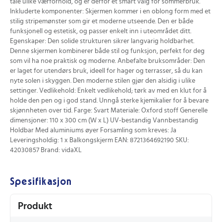
tåle ulike værforhold, og er derfor et smart valg for sommerbruk.
Inkluderte komponenter: Skjermen kommer i en oblong form med et
stilig stripemønster som gir et moderne utseende. Den er både
funksjonell og estetisk, og passer enkelt inn i uteområdet ditt.
Egenskaper: Den solide strukturen sikrer langvarig holdbarhet.
Denne skjermen kombinerer både stil og funksjon, perfekt for deg
som vil ha noe praktisk og moderne. Anbefalte bruksområder: Den
er laget for utendørs bruk, ideell for hager og terrasser, så du kan
nyte solen i skyggen. Den moderne stilen gjør den alsidig i ulike
settinger. Vedlikehold: Enkelt vedlikehold; tørk av med en klut for å
holde den pen og i god stand. Unngå sterke kjemikalier for å bevare
skjønnheten over tid. Farge: Svart Materiale: Oxford stoff Generelle
dimensjoner: 110 x 300 cm (W x L) UV-bestandig Vannbestandig
Holdbar Med aluminiums øyer Forsamling som kreves: Ja
Leveringsholdig: 1 x Balkongskjerm EAN: 8721364692190 SKU:
42030857 Brand: vidaXL
Spesifikasjon
Produkt