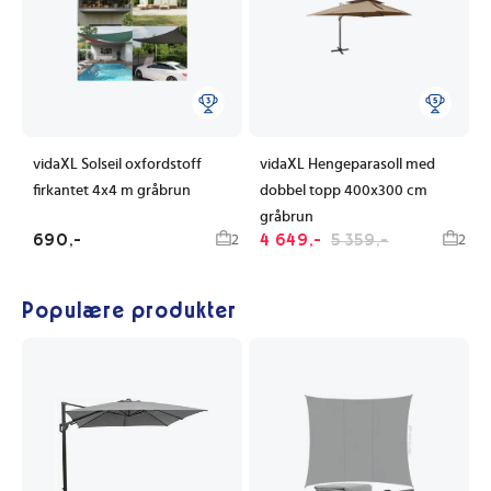
vidaXL Solseil oxfordstoff
vidaXL Hengeparasoll med
firkantet 4x4 m gråbrun
dobbel topp 400x300 cm
gråbrun
690,-
4 649,-
5 359,-
2
2
Populære produkter