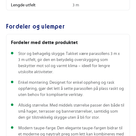
Lengde utfelt
3 m
Fordeler og ulemper
Fordeler med dette produktet
Stor og behagelig skygge. Takket være parasollens 3 m x
3 m utfelt, gir den en betydelig overskygging som
beskytter mot sol og varmt klima – ideell for lengre
utskolte aktiviteter.
Enkel montering. Designet for enkel oppheng og rask
oppføring, gjør det lett å sette parasollen på plass raskt og
uten behov for kompliserte verktøy.
Allsidig størrelse. Med middels størrelse passer den både til
små hager, terrasser og bannerstørrelser, samtidig som
den gir tilstrekkelig skygge uten å bli for stor.
Modern taupe‑farge. Den elegante taupe‑fargen bidrar til
et moderne og nøytralt preg som lett kan kombineres med