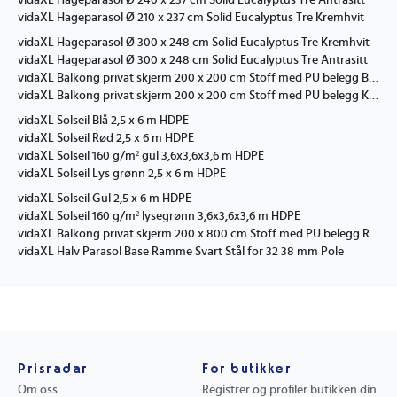
vidaXL Hageparasol Ø 240 x 237 cm Solid Eucalyptus Tre Antrasitt
vidaXL Hageparasol Ø 210 x 237 cm Solid Eucalyptus Tre Kremhvit
vidaXL Hageparasol Ø 300 x 248 cm Solid Eucalyptus Tre Kremhvit
vidaXL Hageparasol Ø 300 x 248 cm Solid Eucalyptus Tre Antrasitt
vidaXL Balkong privat skjerm 200 x 200 cm Stoff med PU belegg Beige
vidaXL Balkong privat skjerm 200 x 200 cm Stoff med PU belegg Krem
vidaXL Solseil Blå 2,5 x 6 m HDPE
vidaXL Solseil Rød 2,5 x 6 m HDPE
vidaXL Solseil 160 g/m² gul 3,6x3,6x3,6 m HDPE
vidaXL Solseil Lys grønn 2,5 x 6 m HDPE
vidaXL Solseil Gul 2,5 x 6 m HDPE
vidaXL Solseil 160 g/m² lysegrønn 3,6x3,6x3,6 m HDPE
vidaXL Balkong privat skjerm 200 x 800 cm Stoff med PU belegg Rød
vidaXL Halv Parasol Base Ramme Svart Stål for 32 38 mm Pole
Prisradar
For butikker
Om oss
Registrer og profiler butikken din