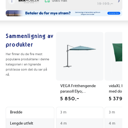
Gratis frakt
19 195,-
Sammenligning av
produkter
Her finner du de fire mest
populære produktene i denne
kategorien i en lignende
prisklasse som det du ser på
nå.
VEGA Fritthengende
vidaXL Hen
parasoll Elyo;
med dobbe
300x400x275 cm
400x300 c
5 850,-
5 379,-
LxBxH; Turkis;
Rektangulær
Bredde
3 m
3 m
Lengde utfelt
4 m
4 m