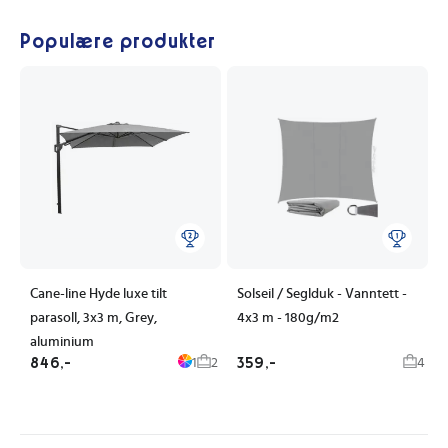
Populære produkter
Cane-line Hyde luxe tilt
Solseil / Seglduk - Vanntett -
parasoll, 3x3 m, Grey,
4x3 m - 180g/m2
aluminium
846,-
359,-
1
2
4