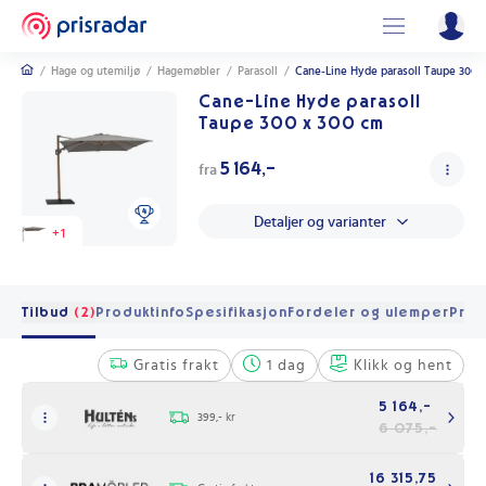
/
Hage og utemiljø
/
Hagemøbler
/
Parasoll
/
Cane-Line Hyde parasoll Taupe 300 
Cane-Line Hyde parasoll
Taupe 300 x 300 cm
5 164,-
fra
Detaljer og varianter
+
1
Tilbud
(2)
Produktinfo
Spesifikasjon
Fordeler og ulemper
Pris 
Gratis frakt
1 dag
Klikk og hent
5 164,-
399,- kr
6 075,-
16 315,75