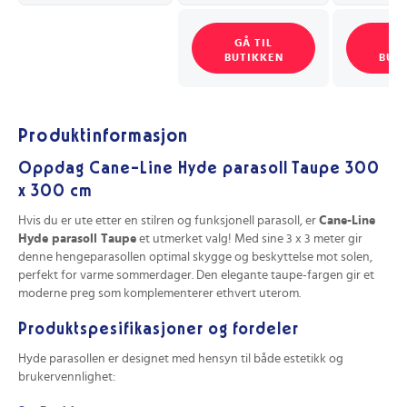
GÅ TIL
GÅ
BUTIKKEN
BUT
Produktinformasjon
Oppdag Cane-Line Hyde parasoll Taupe 300
x 300 cm
Hvis du er ute etter en stilren og funksjonell parasoll, er
Cane-Line
Hyde parasoll Taupe
et utmerket valg! Med sine 3 x 3 meter gir
denne hengeparasollen optimal skygge og beskyttelse mot solen,
perfekt for varme sommerdager. Den elegante taupe-fargen gir et
moderne preg som komplementerer ethvert uterom.
Produktspesifikasjoner og fordeler
Hyde parasollen er designet med hensyn til både estetikk og
brukervennlighet: