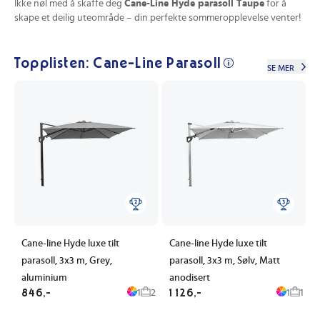
Ikke nøl med å skaffe deg
Cane-Line Hyde parasoll Taupe
for å
skape et deilig uteområde – din perfekte sommeropplevelse venter!
Topplisten: Cane-Line Parasoll
SE MER
Cane-line Hyde luxe tilt
Cane-line Hyde luxe tilt
parasoll, 3x3 m, Grey,
parasoll, 3x3 m, Sølv, Matt
aluminium
anodisert
846,-
1 126,-
1
2
1
1