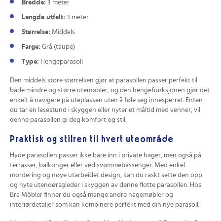
Bredde:
3 meter
Lengde utfelt:
3 meter
Størrelse:
Middels
Farge:
Grå (taupe)
Type:
Hengeparasoll
Den middels store størrelsen gjør at parasollen passer perfekt til
både mindre og større utemøbler, og den hengefunksjonen gjør det
enkelt å navigere på uteplassen uten å føle seg innesperret. Enten
du tar en lesestund i skyggen eller nyter et måltid med venner, vil
denne parasollen gi deg komfort og stil.
Praktisk og stilren til hvert uteområde
Hyde parasollen passer ikke bare inn i private hager, men også på
terrasser, balkonger eller ved svømmebassenger. Med enkel
montering og nøye utarbeidet design, kan du raskt sette den opp
og nyte utendørsgleder i skyggen av denne flotte parasollen. Hos
Bra Möbler finner du også mange andre hagemøbler og
interiørdetaljer som kan kombinere perfekt med din nye parasoll.