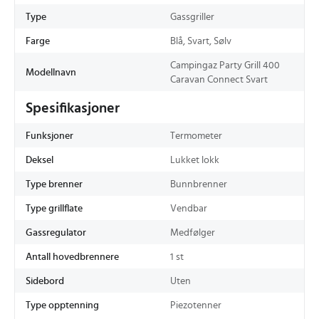
Type
Gassgriller
Farge
Blå, Svart, Sølv
Campingaz Party Grill 400
Modellnavn
Caravan Connect Svart
Spesifikasjoner
Funksjoner
Termometer
Deksel
Lukket lokk
Type brenner
Bunnbrenner
Type grillflate
Vendbar
Gassregulator
Medfølger
Antall hovedbrennere
1 st
Sidebord
Uten
Type opptenning
Piezotenner