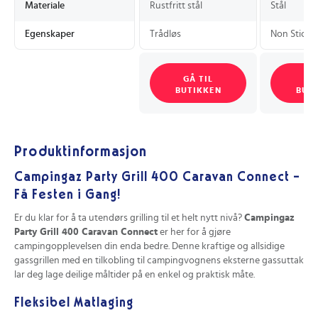
Materiale
Rustfritt stål
Stål
Egenskaper
Trådløs
Non Stick-
GÅ TIL
GÅ
BUTIKKEN
BUT
Produktinformasjon
Campingaz Party Grill 400 Caravan Connect –
Få Festen i Gang!
Er du klar for å ta utendørs grilling til et helt nytt nivå?
Campingaz
Party Grill 400 Caravan Connect
er her for å gjøre
campingopplevelsen din enda bedre. Denne kraftige og allsidige
gassgrillen med en tilkobling til campingvognens eksterne gassuttak
lar deg lage deilige måltider på en enkel og praktisk måte.
Fleksibel Matlaging