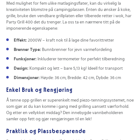
Med mulighet for fem ulike matlagingsflater, kan du virkelig la
kreativiteten blomstre på campingplassen. Enten du ønsker å koke,
grille, bruke den vendbare grillplaten eller tilberede retter i wok, har
Party Grill 400 det du trenger. La oss ta en nærmere titt på de
imponerende egenskapene:
Effekt:
2000W – kraft nok til å lage dine favorittretter
Brenner Type:
Bunnbrenner for jevn varmefordeling
Funksjoner:
Inkluderer termometer for perfekt tilberedning
Design:
Kompakt og lett – bare 5,13 kg! Ideell for transport
Dimensjoner:
Høyde: 36 cm, Bredde: 42 cm, Dybde: 36 cm
Enkel Bruk og Rengjøring
Å tenne opp grillen er superenkelt med piezo-tenningssystemet, noe
som gjør at du kan komme i gang med grilling uansett værforhold.
Og etter en vellykket middag? Den innebygde vannbeholderen
samler opp fett og gjør rengjøringen til en lek!
Praktisk og Plassbesparende