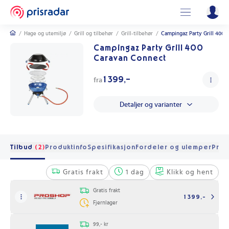
/
Hage og utemiljø
/
Grill og tilbehør
/
Grill-tilbehør
/
Campingaz Party Grill 400 
Campingaz Party Grill 400
Caravan Connect
1 399,-
fra
Detaljer og varianter
Tilbud
(2)
Produktinfo
Spesifikasjon
Fordeler og ulemper
Pris 
Gratis frakt
1 dag
Klikk og hent
Gratis frakt
1 399,-
Fjernlager
99,- kr