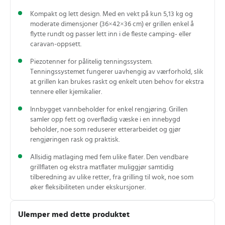
Kompakt og lett design. Med en vekt på kun 5,13 kg og
moderate dimensjoner (36×42×36 cm) er grillen enkel å
flytte rundt og passer lett inn i de fleste camping- eller
caravan‑oppsett.
Piezotenner for pålitelig tenningssystem.
Tenningssystemet fungerer uavhengig av værforhold, slik
at grillen kan brukes raskt og enkelt uten behov for ekstra
tennere eller kjemikalier.
Innbygget vannbeholder for enkel rengjøring. Grillen
samler opp fett og overflødig væske i en innebygd
beholder, noe som reduserer etterarbeidet og gjør
rengjøringen rask og praktisk.
Allsidig matlaging med fem ulike flater. Den vendbare
grillflaten og ekstra matflater muliggjør samtidig
tilberedning av ulike retter, fra grilling til wok, noe som
øker fleksibiliteten under ekskursjoner.
Ulemper med dette produktet