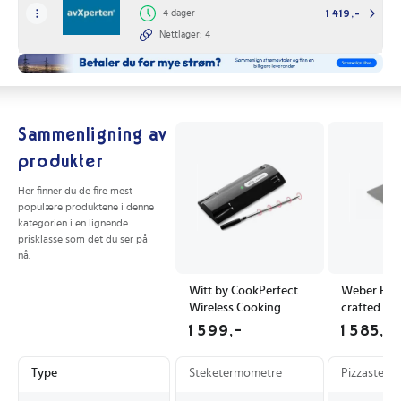
4 dager
1 419,-
Nettlager: 4
Sammenligning av
produkter
Her finner du de fire mest
populære produktene i denne
kategorien i en lignende
prisklasse som det du ser på
nå.
Witt by CookPerfect
Weber Bak
Wireless Cooking
crafted
Thermometer
1 599,-
1 585,-
Type
Steketermometre
Pizzasteine