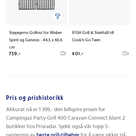
Støpejerns Grillrist for Weber
IFISH Grill & Stekhäll till
Spirit og Genesis - 44,5 x 60,6
Cook'n Go Twin
cm
739,-
401,-
1
3
Pris og prishistorikk
Akkurat nå er
1 399,-
den billigste prisen for
Campingaz Party Grill 400 Caravan Connect
blant
2
butikker hos Prisradar.
Sjekk også vår topp 5-
rangering av
beste
grill-tilbehør
for å være sikker på