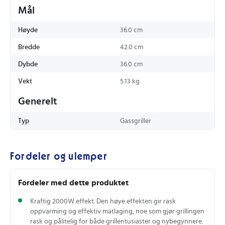
Mål
Høyde
36.0 cm
Bredde
42.0 cm
Dybde
36.0 cm
Vekt
5.13 kg
Generelt
Typ
Gassgriller
Fordeler og ulemper
Fordeler med dette produktet
Kraftig 2000W effekt. Den høye effekten gir rask
oppvarming og effektiv matlaging, noe som gjør grillingen
rask og pålitelig for både grillentusiaster og nybegynnere.