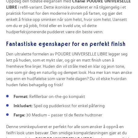
Oppdag den tidløse elegansen med
Chanel POUDRE UNIVERSELLE
LIBRE
i refill-variant. Dette ikoniske pudderet er nå tilgjengelig i et
praktisk format for den moderne kvinnen på farten, og gjør det
enkelt å friske opp sminken når som helst, hvor som helst. Uansett
om du er på jobb, fritid eller en kveld ute, vil dette
hudperfeksjonerende pudderet være din beste venn.
Fantastiske egenskaper for en perfekt finish
Den ultralette formelen av POUDRE UNIVERSELLE LIBRE legger seg
lett på huden, som et mykt slør, og gir en matt finish uten å
fremheve fine linjer. Huden din vil stråle med en klar og jevn tone,
noe som gir deg en naturlig og dempet look. Hva mer kan man ønske
seg enn en hudfølelse som varer hele dagen? Du vil elske hvordan
huden føles behagelig og frisk!
Format:
Refillerbar on-the-go kompakt
Inkludert:
Speil og pudderkost for enkel påføring
Farge:
30 Medium – passer til de fleste hudtoner
Denne sminkepulveret er perfekt for alle som ønsker å oppnå en
feilfri look uten besvær. Den smidige kompaktløsningen gjør at du