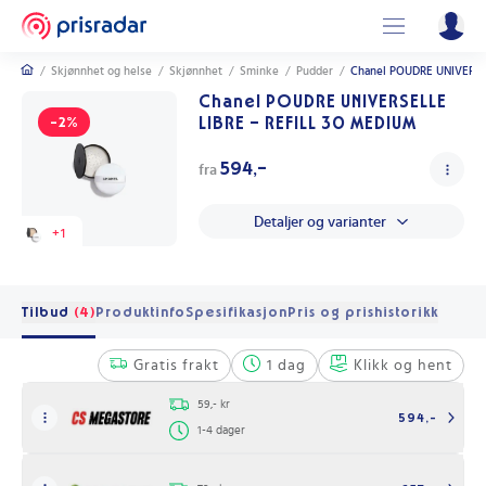
/
Skjønnhet og helse
/
Skjønnhet
/
Sminke
/
Pudder
/
Chanel POUDRE UNIVERSE
Chanel POUDRE UNIVERSELLE
LIBRE – REFILL 30 MEDIUM
-2%
594,-
fra
Detaljer og varianter
+
1
Tilbud
(4)
Produktinfo
Spesifikasjon
Pris og prishistorikk
Gratis frakt
1 dag
Klikk og hent
59,- kr
594,-
1-4 dager