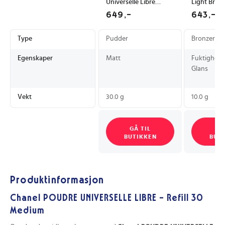
Universelle Libre
Light Bron
Loose Powder 30 gr
Powder 10 
649,-
643,-
#30
Warm
Type
Pudder
Bronzere
Egenskaper
Matt
Fuktighets
Glans
Vekt
30.0 g
10.0 g
GÅ TIL
GÅ
BUTIKKEN
BUT
Produktinformasjon
Chanel POUDRE UNIVERSELLE LIBRE – Refill 30
Medium