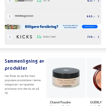
79,- kr
637,-
665,-
Gratis frakt
739,-
Sammenligning av
produkter
Her finner du de fire mest
populære produktene i denne
kategorien i en lignende
prisklasse som det du ser på
nå.
Chanel Poudre
GUERLAIN 