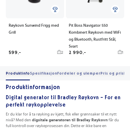
Røykovn Sunwind Frigg med
Pit Boss Navigator 550
Grill
Kombinert Røykovn med WiFi
og Bluetooth, Rustfritt Stål,
Svart
599,-
2 990,-
2
1
Produktinfo
Spesifikasjon
Fordeler og ulemper
Pris og prishis
Produktinformasjon
Digital generator til Bradley Røykovn – For en
perfekt røykopplevelse
Er du klar for å ta røyking av kjøtt, fisk eller grønnsaker til et nytt
nivå? Med den
digsitale generatoren til Bradley Røykovn
får du
full kontroll over røykeprosessen din. Dette er ikke bare en