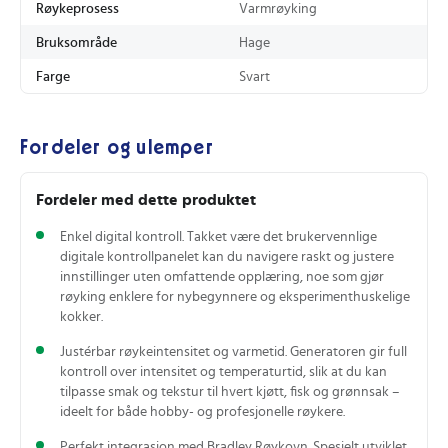
Røykeprosess
Varmrøyking
Bruksområde
Hage
Farge
Svart
Fordeler og ulemper
Fordeler med dette produktet
Enkel digital kontroll. Takket være det brukervennlige
digitale kontrollpanelet kan du navigere raskt og justere
innstillinger uten omfattende opplæring, noe som gjør
røyking enklere for nybegynnere og eksperimenthuskelige
kokker.
Justérbar røykeintensitet og varmetid. Generatoren gir full
kontroll over intensitet og temperaturtid, slik at du kan
tilpasse smak og tekstur til hvert kjøtt, fisk og grønnsak –
ideelt for både hobby- og profesjonelle røykere.
Perfekt integrasjon med Bradley Røykovn. Spesielt utviklet