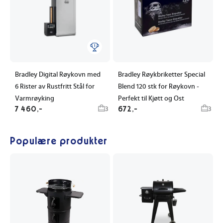
Bradley Digital Røykovn med
Bradley Røykbriketter Special
6 Rister av Rustfritt Stål for
Blend 120 stk for Røykovn -
Varmrøyking
Perfekt til Kjøtt og Ost
7 460,-
672,-
3
3
Populære produkter