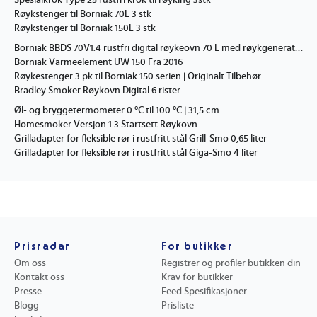
Røykstenger til Borniak 70L 3 stk
Røykstenger til Borniak 150L 3 stk
Borniak BBDS 70V1.4 rustfri digital røykeovn 70 L med røykgenerator
Borniak Varmeelement UW 150 Fra 2016
Røykestenger 3 pk til Borniak 150 serien | Originalt Tilbehør
Bradley Smoker Røykovn Digital 6 rister
Øl- og bryggetermometer 0 °C til 100 °C | 31,5 cm
Homesmoker Versjon 1.3 Startsett Røykovn
Grilladapter for fleksible rør i rustfritt stål Grill-Smo 0,65 liter
Grilladapter for fleksible rør i rustfritt stål Giga-Smo 4 liter
Prisradar
For butikker
Om oss
Registrer og profiler butikken din
Kontakt oss
Krav for butikker
Presse
Feed Spesifikasjoner
Blogg
Prisliste