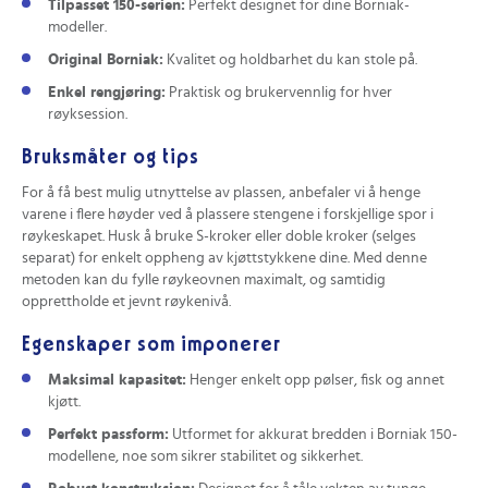
Tilpasset 150-serien:
Perfekt designet for dine Borniak-
modeller.
Original Borniak:
Kvalitet og holdbarhet du kan stole på.
Enkel rengjøring:
Praktisk og brukervennlig for hver
røyksession.
Bruksmåter og tips
For å få best mulig utnyttelse av plassen, anbefaler vi å henge
varene i flere høyder ved å plassere stengene i forskjellige spor i
røykeskapet. Husk å bruke S-kroker eller doble kroker (selges
separat) for enkelt oppheng av kjøttstykkene dine. Med denne
metoden kan du fylle røykeovnen maximalt, og samtidig
opprettholde et jevnt røykenivå.
Egenskaper som imponerer
Maksimal kapasitet:
Henger enkelt opp pølser, fisk og annet
kjøtt.
Perfekt passform:
Utformet for akkurat bredden i Borniak 150-
modellene, noe som sikrer stabilitet og sikkerhet.