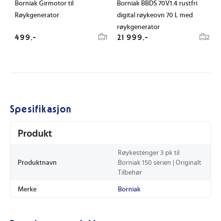
Borniak Girmotor til
Borniak BBDS 70V1.4 rustfri
Røykgenerator
digital røykeovn 70 L med
røykgenerator
499,-
21 999,-
1
2
Spesifikasjon
Produkt
Røykestenger 3 pk til
Produktnavn
Borniak 150 serien | Originalt
Tilbehør
Merke
Borniak