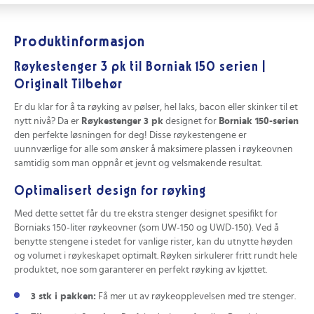
Produktinformasjon
Røykestenger 3 pk til Borniak 150 serien |
Originalt Tilbehør
Er du klar for å ta røyking av pølser, hel laks, bacon eller skinker til et
nytt nivå? Da er
Røykestenger 3 pk
designet for
Borniak 150-serien
den perfekte løsningen for deg! Disse røykestengene er
uunnværlige for alle som ønsker å maksimere plassen i røykeovnen
samtidig som man oppnår et jevnt og velsmakende resultat.
Optimalisert design for røyking
Med dette settet får du tre ekstra stenger designet spesifikt for
Borniaks 150-liter røykeovner (som UW-150 og UWD-150). Ved å
benytte stengene i stedet for vanlige rister, kan du utnytte høyden
og volumet i røykeskapet optimalt. Røyken sirkulerer fritt rundt hele
produktet, noe som garanterer en perfekt røyking av kjøttet.
3 stk i pakken:
Få mer ut av røykeopplevelsen med tre stenger.