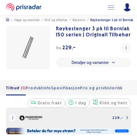
/
Hage og utemiljø
/
Grill og tilbehør
/
Røykovn
/
Røykestenger 3 pk til Borniak 15
Røykestenger 3 pk til Borniak
150 serien | Originalt Tilbehør
229,-
fra
Detaljer og varianter
Tilbud
(1)
Produktinfo
Spesifikasjon
Pris og prishistorikk
Gratis frakt
1 dag
Klikk og hent
229,-