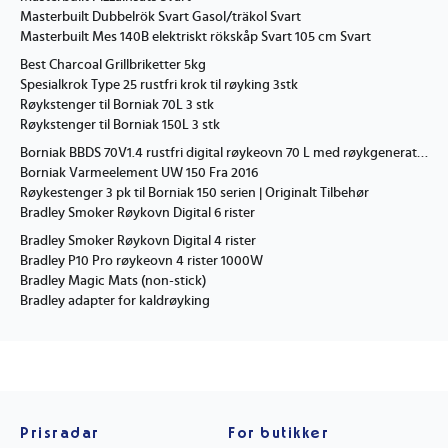
Masterbuilt Dubbelrök Svart Gasol/träkol Svart
Masterbuilt Mes 140B elektriskt rökskåp Svart 105 cm Svart
Best Charcoal Grillbriketter 5kg
Spesialkrok Type 25 rustfri krok til røyking 3stk
Røykstenger til Borniak 70L 3 stk
Røykstenger til Borniak 150L 3 stk
Borniak BBDS 70V1.4 rustfri digital røykeovn 70 L med røykgenerator
Borniak Varmeelement UW 150 Fra 2016
Røykestenger 3 pk til Borniak 150 serien | Originalt Tilbehør
Bradley Smoker Røykovn Digital 6 rister
Bradley Smoker Røykovn Digital 4 rister
Bradley P10 Pro røykeovn 4 rister 1000W
Bradley Magic Mats (non-stick)
Bradley adapter for kaldrøyking
Prisradar
For butikker