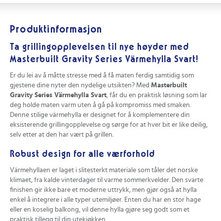
Produktinformasjon
Ta grillingopplevelsen til nye høyder med
Masterbuilt Gravity Series Värmehylla Svart!
Er du lei av å måtte stresse med å få maten ferdig samtidig som
gjestene dine nyter den nydelige utsikten? Med
Masterbuilt
Gravity Series Värmehylla Svart
, får du en praktisk løsning som lar
deg holde maten varm uten å gå på kompromiss med smaken.
Denne stilige värmehylla er designet for å komplementere din
eksisterende grillingopplevelse og sørge for at hver bit er like deilig,
selv etter at den har vært på grillen.
Robust design for alle værforhold
Värmehyllaen er laget i slitesterkt materiale som tåler det norske
klimaet, fra kalde vinterdager til varme sommerkvelder. Den svarte
finishen gir ikke bare et moderne uttrykk, men gjør også at hylla
enkel å integrere i alle typer utemiljøer. Enten du har en stor hage
eller en koselig balkong, vil denne hylla gjøre seg godt som et
praktisk tillegg til din utekjøkken.