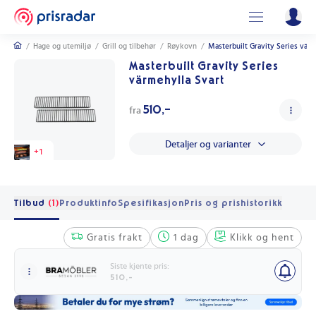
/
Hage og utemiljø
/
Grill og tilbehør
/
Røykovn
/
Masterbuilt Gravity Series värm
Masterbuilt Gravity Series
värmehylla Svart
510,-
fra
Detaljer og varianter
+
1
Tilbud
(1)
Produktinfo
Spesifikasjon
Pris og prishistorikk
Gratis frakt
1 dag
Klikk og hent
Siste kjente pris:
510,-