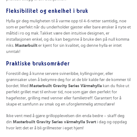
Fleksibilitet og enkelhet i bruk
Hylla gir deg muligheten til å varme opp til 4-6 retter samtidig, noe
som er perfekt når du underholder gjester eller bare ønsker å nyte et
måltid i ro og mak. Takket være den intuitive designen, er
installasjonen enkel, og du kan begynne å bruke den på null komma
niks.
Masterbuilt
er kjent for sin kvalitet, og denne hylla er intet
unntak!
Praktiske bruksområder
Forestill deg å kunne servere svineribbe, kyllingvinger, eller
grønnsaker uten å bekymre deg for at de blir kalde før de kommer til
bordet. Med
Masterbuilt Gravity Series Värmehylla
kan du fiske ut
perfekt grillet mat til enhver tid, noe som gjør den perfekt for
hagefester, grilling med venner eller familietreff. Garantert for å
skape et samfunn av smak og en uforglemmelig atmosfære!
Ikke vent med å gjøre grillopplevelsen din enda bedre – skaff deg
din
Masterbuilt Gravity Series värmehylla Svart
i dag og oppdag
hvor lett det er å bli grillmester i eget hjem!