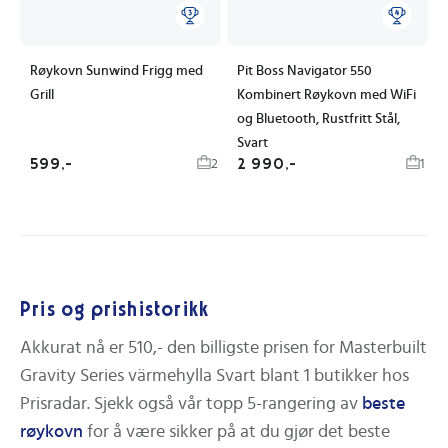
Røykovn Sunwind Frigg med
Pit Boss Navigator 550
Grill
Kombinert Røykovn med WiFi
og Bluetooth, Rustfritt Stål,
Svart
599,-
2 990,-
2
1
Pris og prishistorikk
Akkurat nå er
510,-
den billigste prisen for
Masterbuilt
Gravity Series värmehylla Svart
blant
1
butikker hos
Prisradar.
Sjekk også vår topp 5-rangering av
beste
røykovn
for å være sikker på at du gjør det beste