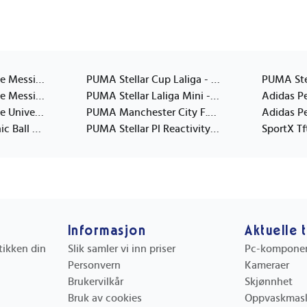
Adidas Performance Messi Clb - Cream - 3
PUMA Stellar Cup Laliga - White - 3
Adidas Performance Messi Mini - Cream - 1
PUMA Stellar Laliga Mini - White - MINI
Adidas Performance Universadi Ball - White - 5
PUMA Manchester City F.c. Culture Ball Mini - Navy - MINI
PUMA Puma Graphic Ball - Blue - 4
PUMA Stellar Pl Reactivity Mini - White - MINI
Informasjon
Aktuelle 
utikken din
Slik samler vi inn priser
Pc-kompone
Personvern
Kameraer
Brukervilkår
Skjønnhet
Bruk av cookies
Oppvaskmas