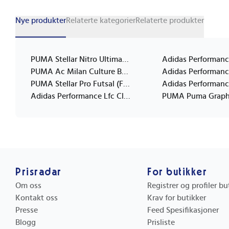
Nye produkter
Relaterte kategorier
Relaterte produkter
PUMA Stellar Nitro Ultimate Pl Reactivity (Fifa Quality Pro) - White - 5
PUMA Ac Milan Culture Ball Mini - Black - MINI
PUMA Stellar Pro Futsal (Fifa Quality Pro) - White - 4
Adidas Performance Lfc Clb Home - Red - 5
Prisradar
For butikker
Om oss
Registrer og profiler b
Kontakt oss
Krav for butikker
Presse
Feed Spesifikasjoner
Blogg
Prisliste