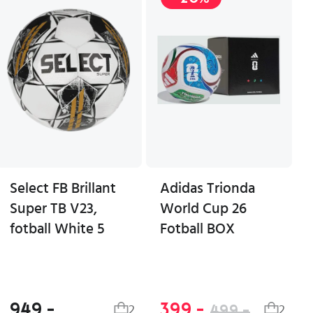
Select FB Brillant
Adidas Trionda
Super TB V23,
World Cup 26
fotball White 5
Fotball BOX
949,-
399,-
499,-
2
2