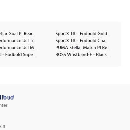
PUMA Stellar Goal Pl Reactivity - White - 3
SportX Tft - Fodbold Gold/White Star Metallic Str. 5 - Gold - ONE SIZE
Adidas Performance Ucl Trn - White - 4
SportX Tft - Fodbold Champion Red/Yellow Str. 5 - White - ONE SIZE
Adidas Performance Ucl Mini - White - 1
PUMA Stellar Match Pl Reactivity (Fifa Quality) - White - 5
SportX Tft - Fodbold Superior Blue Str. 5 - Blue - ONE SIZE
BOSS Wristband-E - Black - ONE SIZE
tilbud
nter
kin