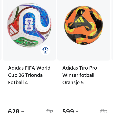
Adidas FIFA World
Adidas Tiro Pro
Cup 26 Trionda
Winter fotball
Fotball 4
Oransje 5
628,-
599,-
2
2