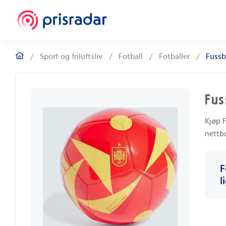
/
Sport og friluftsliv
/
Fotball
/
Fotballer
/
Fussb
Fus
Kjøp F
nettbu
F
l