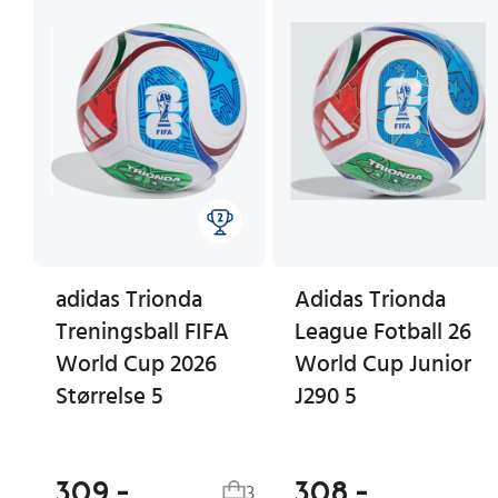
adidas Trionda
Adidas Trionda
Treningsball FIFA
League Fotball 26
World Cup 2026
World Cup Junior
Størrelse 5
J290 5
309,-
308,-
3