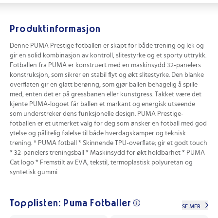
Produktinformasjon
Denne PUMA Prestige fotballen er skapt for både trening og lek og
gir en solid kombinasjon av kontroll, slitestyrke og et sporty uttrykk.
Fotballen fra PUMA er konstruert med en maskinsydd 32-panelers
konstruksjon, som sikrer en stabil flyt og økt slitestyrke. Den blanke
overflaten gir en glatt berøring, som gjør ballen behagelig å spille
med, enten det er på gressbanen eller kunstgress. Takket være det
kjente PUMA-logoet får ballen et markant og energisk utseende
som understreker dens funksjonelle design. PUMA Prestige-
fotballen er et utmerket valg for deg som ønsker en fotball med god
ytelse og pålitelig følelse til både hverdagskamper og teknisk
trening. * PUMA fotball * Skinnende TPU-overflate; gir et godt touch
* 32-panelers treningsball * Maskinsydd for økt holdbarhet * PUMA
Cat logo * Fremstilt av EVA, tekstil, termoplastisk polyuretan og
syntetisk gummi
Topplisten: Puma Fotballer
SE MER