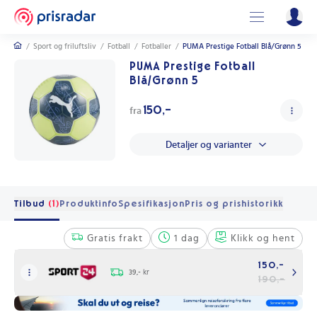
/
Sport og friluftsliv
/
Fotball
/
Fotballer
/
PUMA Prestige Fotball Blå/Grønn 5
PUMA Prestige Fotball
Blå/Grønn 5
150,-
fra
Detaljer og varianter
Tilbud
(1)
Produktinfo
Spesifikasjon
Pris og prishistorikk
Gratis frakt
1 dag
Klikk og hent
150,-
39,- kr
190,-