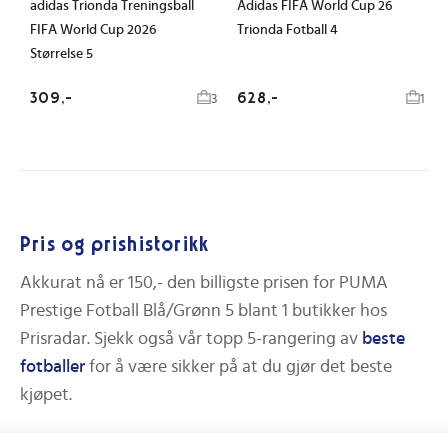
adidas Trionda Treningsball
Adidas FIFA World Cup 26
FIFA World Cup 2026
Trionda Fotball 4
Størrelse 5
309,-
628,-
3
1
Pris og prishistorikk
Akkurat nå er
150,-
den billigste prisen for
PUMA
Prestige Fotball Blå/Grønn 5
blant
1
butikker hos
Prisradar.
Sjekk også vår topp 5-rangering av
beste
fotballer
for å være sikker på at du gjør det beste
kjøpet.