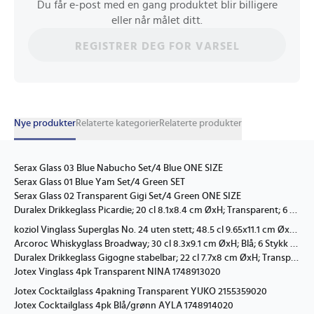
Du får e-post med en gang produktet blir billigere
eller når målet ditt.
REGISTRER DEG FOR VARSEL
Nye produkter
Relaterte kategorier
Relaterte produkter
Serax Glass 03 Blue Nabucho Set/4 Blue ONE SIZE
Serax Glass 01 Blue Yam Set/4 Green SET
Serax Glass 02 Transparent Gigi Set/4 Green ONE SIZE
Duralex Drikkeglass Picardie; 20 cl 8.1x8.4 cm ØxH; Transparent; 6 Stykk / Forpakning
koziol Vinglass Superglas No. 24 uten stett; 48.5 cl 9.65x11.1 cm ØxH; Transparent; 2 Stykk / Forpakning
Arcoroc Whiskyglass Broadway; 30 cl 8.3x9.1 cm ØxH; Blå; 6 Stykk / Forpakning
Duralex Drikkeglass Gigogne stabelbar; 22 cl 7.7x8 cm ØxH; Transparent; 4 Stykk / Forpakning
Jotex Vinglass 4pk Transparent NINA 1748913020
Jotex Cocktailglass 4pakning Transparent YUKO 2155359020
Jotex Cocktailglass 4pk Blå/grønn AYLA 1748914020