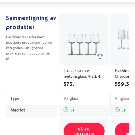
Sammenligning av
produkter
Her finner du de fire mest
populære produktene i denne
kategorien i en lignende
prisklasse som det du ser på
nå.
iittala Essence
Hvitvinsgla
hvitvinsglass 4-stk 4-
Chardonnay
pakk
cl 4 stk
573,-
559,3
Type
Vinglass
Vinglass
Med fot
Ja
Ja
GÅ TIL
GÅ
BUTIKKEN
BUT