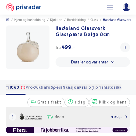
/
Hjem og husholdning
/
Kjøkken
/
Borddekking
/
Glass
/
Hadeland Glassverk G
Hadeland Glassverk
Glasspære Beige 8cm
499,-
fra
Detaljer og varianter
Tilbud
(1)
Produktinfo
Spesifikasjon
Pris og prishistorikk
Gratis frakt
1 dag
Klikk og hent
69,- kr
499,-