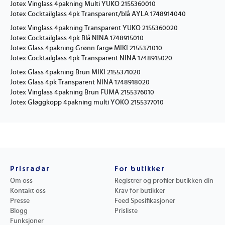
Jotex Vinglass 4pakning Multi YUKO 2155360010
Jotex Cocktailglass 4pk Transparent/blå AYLA 1748914040
Jotex Vinglass 4pakning Transparent YUKO 2155360020
Jotex Cocktailglass 4pk Blå NINA 1748915010
Jotex Glass 4pakning Grønn farge MIKI 2155371010
Jotex Cocktailglass 4pk Transparent NINA 1748915020
Jotex Glass 4pakning Brun MIKI 2155371020
Jotex Glass 4pk Transparent NINA 1748918020
Jotex Vinglass 4pakning Brun FUMA 2155376010
Jotex Gløggkopp 4pakning multi YOKO 2155377010
Prisradar
For butikker
Om oss
Registrer og profiler butikken din
Kontakt oss
Krav for butikker
Presse
Feed Spesifikasjoner
Blogg
Prisliste
Funksjoner