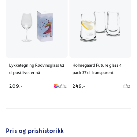
Lykketegning Rødvinsglass 62
Holmegaard Future glass 4
cl pust livet er nå
pack 37 cl Transparent
209,-
249,-
6
2
2
Pris og prishistorikk