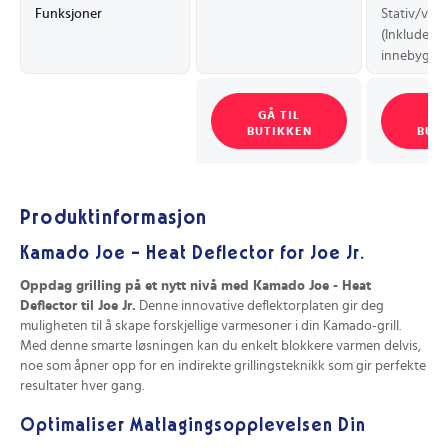
Funksjoner
Stativ/vog
(Inkludert/
innebygget
GÅ TIL
GÅ
BUTIKKEN
BUT
Produktinformasjon
Kamado Joe - Heat Deflector for Joe Jr.
Oppdag grilling på et nytt nivå med Kamado Joe - Heat
Deflector til Joe Jr.
Denne innovative deflektorplaten gir deg
muligheten til å skape forskjellige varmesoner i din Kamado-grill.
Med denne smarte løsningen kan du enkelt blokkere varmen delvis,
noe som åpner opp for en indirekte grillingsteknikk som gir perfekte
resultater hver gang.
Optimaliser Matlagingsopplevelsen Din