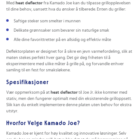
Med
heat deflector
fra Kamado Joe kan du tilpasse grillopplevelsen
til dine behov, uansett hva du ønsker å tilberede. Enten du griller:
Saftige steker som smelter i munnen
Delikate grønnsaker som bevarer sin naturlige smak
Alle dine favorittretter på en allsidig og effektiv måte
Deflektorplaten er designet for å sikre en jevn varmefordeling, slik at
maten stekes perfekt hver gang. Det gir deg friheten til å
eksperimentere med ulike måter å grille på, og forvandle enhver
samling til en fest for smaksløkene.
Spesifikasjoner
Vær oppmerksom på at
heat deflector
til Joe Jr. ikke kommer med
stativ, men den fungerer optimalt med din eksisterende grilloppsett.
Slik kan du enkelt implementere denne platen uten behov for ekstra
utstyr.
Hvorfor Velge Kamado Joe?
Kamado Joe er kjent for høy kvalitet og innovative løsninger. Selv