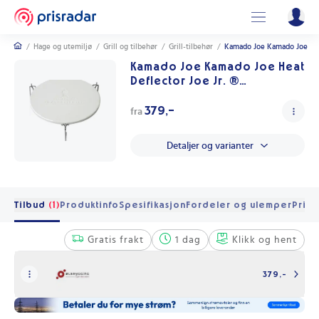
/
Hage og utemiljø
/
Grill og tilbehør
/
Grill-tilbehør
/
Kamado Joe Kamado Joe Heat D
Kamado Joe Kamado Joe Heat
Deflector Joe Jr. ®
Deflektorplate til Joe Jr.
379,-
fra
Detaljer og varianter
Tilbud
(1)
Produktinfo
Spesifikasjon
Fordeler og ulemper
Pris 
Gratis frakt
1 dag
Klikk og hent
379,-