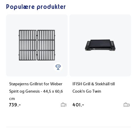
Populære produkter
Støpejerns Grillrist for Weber
IFISH Grill & Stekhäll till
Spirit og Genesis - 44,5 x 60,6
Cook'n Go Twin
cm
739,-
401,-
1
3