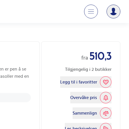
510,3
fra
en er pen å se
Tilgjengelig i
2
butikker
arasoller med en
Legg til i favoritter
Overvåke pris
Sammenlign
Les beskrivelsen