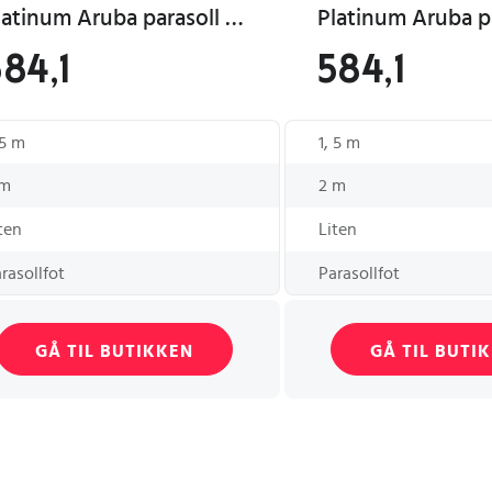
Platinum Aruba parasoll Taupe/grå exkl. parasollfot 2 x 1,3 m Natur
584,1
584,1
 5 m
1, 5 m
 m
2 m
ten
Liten
rasollfot
Parasollfot
GÅ TIL BUTIKKEN
GÅ TIL BUTI