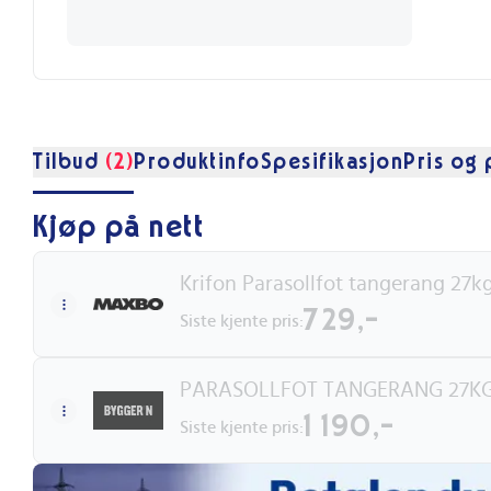
Tilbud
(2)
Produktinfo
Spesifikasjon
Pris og 
Kjøp på nett
Krifon Parasollfot tangerang 27kg
729,-
Siste kjente pris:
PARASOLLFOT TANGERANG 27KG
1 190,-
Siste kjente pris: