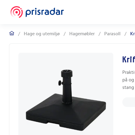
/
Hage og utemiljø
/
Hagemøbler
/
Parasoll
/
Kr
Kri
Prakti
på og 
stang