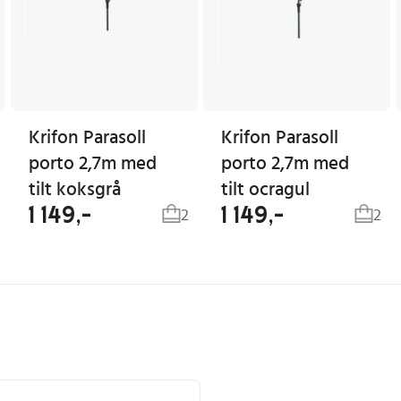
Krifon Parasoll
Krifon Parasoll
porto 2,7m med
porto 2,7m med
tilt koksgrå
tilt ocragul
1 149,-
1 149,-
2
2