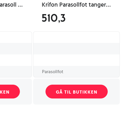
Platinum Aruba parasoll Mørkegrå/svart exkl. parasollfot 2 x 1,3 m Svart
Krifon Parasollfot tangerang 27kg sort
510,3
Parasollfot
KKEN
GÅ TIL BUTIKKEN