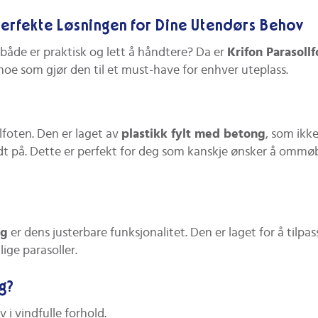
Perfekte Løsningen for Dine Utendørs Behov
m både er praktisk og lett å håndtere? Da er
Krifon Parasoll
noe som gjør den til et must-have for enhver uteplass.
lfoten. Den er laget av
plastikk fylt med betong
, som ikk
ndt på. Dette er perfekt for deg som kanskje ønsker å omm
ng
er dens justerbare funksjonalitet. Den er laget for å tilp
lige parasoller.
g?
v i vindfulle forhold.