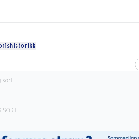
prishistorikk
 sort
 SORT