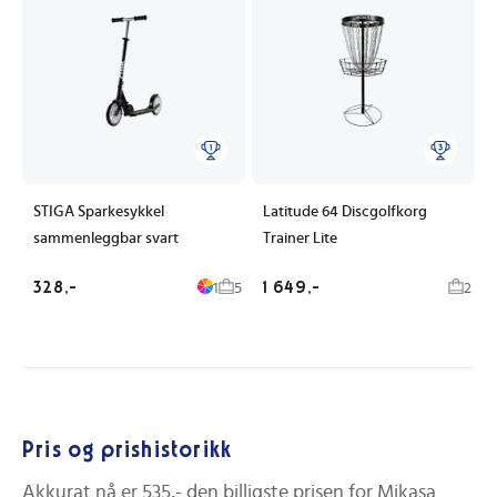
STIGA Sparkesykkel
Latitude 64 Discgolfkorg
sammenleggbar svart
Trainer Lite
328,-
1 649,-
1
5
2
Pris og prishistorikk
Akkurat nå er
535,-
den billigste prisen for
Mikasa