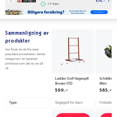
636,-
2-6 dager
Sammenligning av
produkter
Her finner du de fire mest
populære produktene i denne
kategorien i en lignende
prisklasse som det du ser på
nå.
Ladder Golf Hagespill
Schildkröt 
Brown STD
Mini
599,-
585,-
Type
Stigegolf for barn
Fotballspill