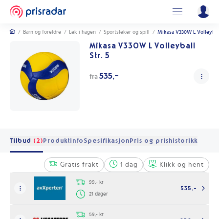
/
Barn og foreldre
/
Lek i hagen
/
Sportsleker og spill
/
Mikasa V330W L Volleyball
Mikasa V330W L Volleyball
Str. 5
535,-
fra
Tilbud
(2)
Produktinfo
Spesifikasjon
Pris og prishistorikk
Gratis frakt
1 dag
Klikk og hent
99,- kr
535,-
21 dager
59,- kr