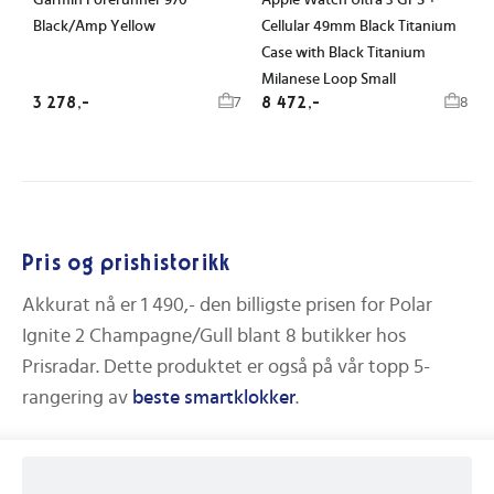
Garmin Forerunner 970
Apple Watch Ultra 3 GPS +
Black/Amp Yellow
Cellular 49mm Black Titanium
Case with Black Titanium
Milanese Loop Small
3 278,-
8 472,-
7
8
Pris og prishistorikk
Akkurat nå er
1 490,-
den billigste prisen for
Polar
Ignite 2 Champagne/Gull
blant
8
butikker hos
Prisradar. Dette produktet er også på vår topp 5-
rangering av
beste
smartklokker
.