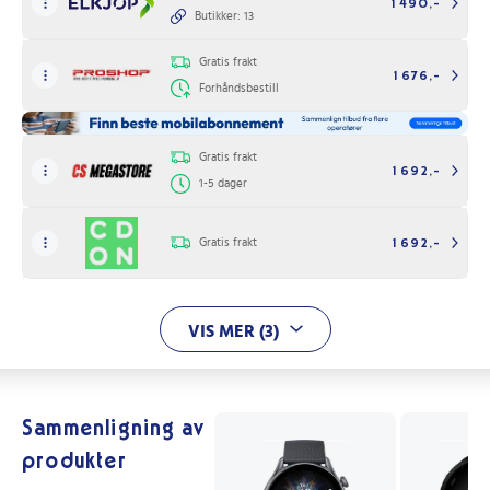
1 490,-
Butikker: 13
Gratis frakt
1 676,-
Forhåndsbestill
Gratis frakt
1 692,-
1-5 dager
Gratis frakt
1 692,-
VIS MER (3)
Sammenligning av
produkter