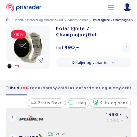
/
Mobil, nettbrett og smartklokker
/
Smartklokker
/
Polar Ignite 2 Champagne/Gul
Polar Ignite 2
Champagne/Gull
-18%
1 490,-
fra
Detaljer og varianter
+
9
Tilbud
(8)
Produktinfo
Spesifikasjon
Fordeler og ulemper
Pris
Gratis frakt
1 dag
Klikk og hent
1 490,-
2 590,-
79,- kr