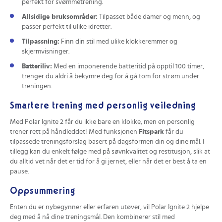
perfekt for svømmetrening.
Allsidige bruksområder:
Tilpasset både damer og menn, og
passer perfekt til ulike idretter.
Tilpassning:
Finn din stil med ulike klokkeremmer og
skjermvisninger.
Batteriliv:
Med en imponerende batteritid på opptil 100 timer,
trenger du aldri å bekymre deg for å gå tom for strøm under
treningen.
Smartere trening med personlig veiledning
Med Polar Ignite 2 får du ikke bare en klokke, men en personlig
trener rett på håndleddet! Med funksjonen
Fitspark
får du
tilpassede treningsforslag basert på dagsformen din og dine mål. I
tillegg kan du enkelt følge med på søvnkvalitet og restitusjon, slik at
du alltid vet når det er tid for å gi jernet, eller når det er best å ta en
pause.
Oppsummering
Enten du er nybegynner eller erfaren utøver, vil Polar Ignite 2 hjelpe
deg med å nå dine treningsmål. Den kombinerer stil med