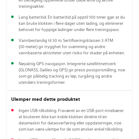
en behagelig opplevelse under både lette og aktive
treningsøkter.
Lang batteritid. En batteritid på opptil 100 timer gjør at du
kan bruke klokken i flere dager uten lading, og eliminerer
behovet for hyppige ladinger under flere treningspass.
Vannbestandig til 30 m. Sertifiseringsklassen 3 ATM
(30 meter) gir trygghet for svømming og andre
vannbaserte aktiviteter uten risiko for skader på enheten.
Nøyaktig GPS‑navigasjon. Integrerte satellittnettverk
(GLONASS, Galileo og GPS) gir presis posisjonsmåling, noe
som gir pålitelig tracking av løp, turgåing og andre
utendørs treningsformer.
Ulemper med dette produktet
Ingen USB‑tilkobling. Fraværet av en USB‑port innebærer
at brukeren ikke kan koble klokken direkte til en
datamaskin for dataoverføring eller oppdateringer, noe
som kan være ulempe for de som ønsker enkel tilkobling.