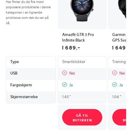
Her finner du de fire mest
populære produktene i denne
kategorien i en lignende
prisklasse som det du ser på
nå.
Amazfit GTR 3 Pro
Garmin For
Infinite Black
GPS Svart
1 689,-
1 649,-
Type
Smartklokker
Treningskl
USB
Nei
Nei
Fargeskjerm
Ja
Ja
Skjermstørrelse
1.45 "
1.04 "
GÅ TIL
GÅ
BUTIKKEN
BUT