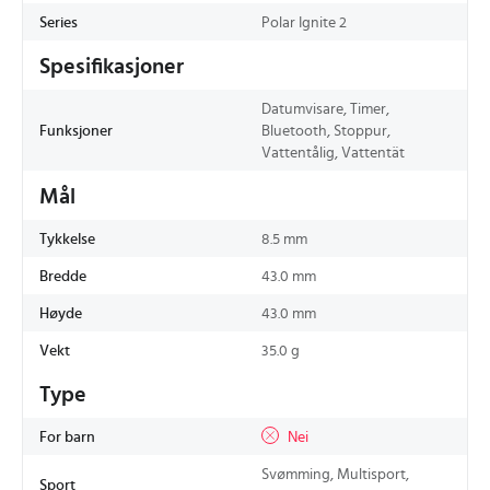
Series
Polar Ignite 2
Spesifikasjoner
Datumvisare, Timer,
Funksjoner
Bluetooth, Stoppur,
Vattentålig, Vattentät
Mål
Tykkelse
8.5 mm
Bredde
43.0 mm
Høyde
43.0 mm
Vekt
35.0 g
Type
For barn
Nei
Svømming, Multisport,
Sport