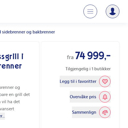
rød sidebrenner og bakbrenner
74 999,-
grill i
fra
brenner
Tilgjengelig i
1
butikker
Legg til i favoritter
brenner og
re en grill det
Overvåke pris
 vil ha det
vansert
Sammenlign
...