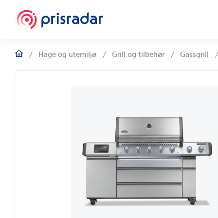
/
Hage og utemiljø
/
Grill og tilbehør
/
Gassgrill
/