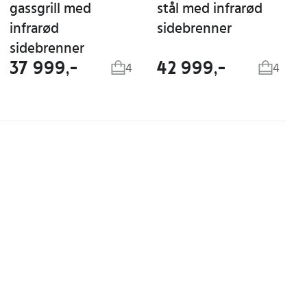
gassgrill med
stål med infrarød
infrarød
sidebrenner
sidebrenner
37 999,-
42 999,-
4
4