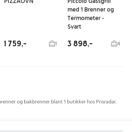
PIZZAOVN
Piccolo Gassgrill
med 1 Brenner og
Termometer -
Svart
1 759,-
3 898,-
1
4
debrenner og bakbrenner
blant
1
butikker hos Prisradar.