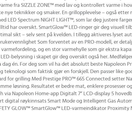
arme fra SIZZLE ZONE™ med lav og kontrollert varme i hoved
ske nye teknikker og smaker. En grillopplevelse – også etter
 med LED Spectrum NIGHT LIGHT™, som lar deg justere farg
 alltid har oversikt. SmartGlow™ LED-ringer gir deg visuell 
imal sikt – selv sent på kvelden. I tillegg aktiveres lyset 
kervennlighet Som forventet av en PRO-modell, er detaljniv
imal varmefordeling, og en stor varmehylle som gir ekstra kap
. LED-belysning i skapet gir deg oversikt også her. Medfølge
a dag én. For deg som vil ha det absolutt beste Napoleon P
og teknologi som faktisk gjør en forskjell. Den passer like go
dard for grilling Med Prestige PRO™ 665 Connected setter Na
 samme løsning. Resultatet er bedre mat, enklere prosesser og
th via Napoleon Home-app Digitalt 7” LCD-display 5 hovedbr
egrert digital røykinnsats Smart Mode og Intelligent Gas A
TY GLOW™ SmartGlow™ LED-varmeindikator Proximity Nigh