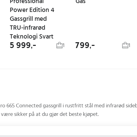
Professional
Gas
Power Edition 4
Gassgrill med
TRU-infrarød
Teknologi Svart
5 999,-
799,-
1
1
Pro 665 Connected gassgrill i rustfritt stål med infrarød si
å være sikker på at du gjør det beste kjøpet.