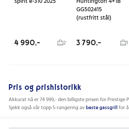
spirit e-310 2025
Huntington 4+1B
GG502415
(rustfritt stål)
4 990,-
3 790,-
2
1
Pris og prishistorikk
Akkurat nå er
74 999,-
den billigste prisen for
Prestige 
Sjekk også vår topp 5-rangering av
beste
gassgrill
for 