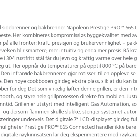
idebrenner og bakbrenner Napoleon Prestige PRO™ 665 Conn
 beste. Her kombineres kompromissløs byggekvalitet med ava
er på alle fronter: kraft, presisjon og brukervennlighet – pa
evelsen blir smartere, mer intuitiv og enda mer presis. Rå k
304 rustfritt stål får du jevn og kraftig varme over hele gri
seg ut. Her oppnår du temperaturer på opptil 800 °C på bare 
 infrarøde bakbrenneren gjør rotisseri til en opplevelse i se
. Den høye cookboxen gir deg ekstra plass, slik at du kan bru
jobber for deg Det som virkelig løfter denne grillen, er de
tooth, og styre hele grillprosessen direkte fra mobilen. Ju
tid. Grillen er utstyrt med Intelligent Gas Automation, so
– og dersom flammen skulle slukke, stenger systemet automa
ringer underveis. Det digitale 7” LCD-displayet gir deg full 
e muligheter Prestige PRO™ 665 Connected handler ikke bare
 digitale røykinnsatsen lar deg eksperimentere med røykarom