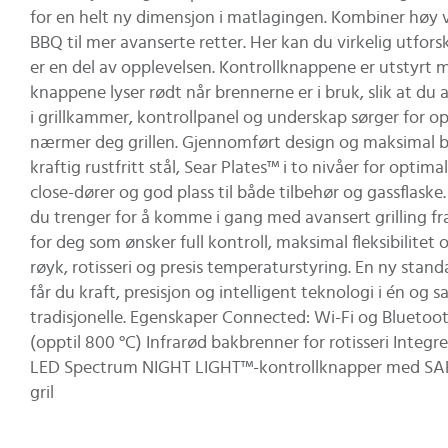
for en helt ny dimensjon i matlagingen. Kombiner høy v
BBQ til mer avanserte retter. Her kan du virkelig utfor
er en del av opplevelsen. Kontrollknappene er utstyrt
knappene lyser rødt når brennerne er i bruk, slik at du
i grillkammer, kontrollpanel og underskap sørger for opt
nærmer deg grillen. Gjennomført design og maksimal bru
kraftig rustfritt stål, Sear Plates™ i to nivåer for opt
close-dører og god plass til både tilbehør og gassflaske
du trenger for å komme i gang med avansert grilling fr
for deg som ønsker full kontroll, maksimal fleksibilitet 
røyk, rotisseri og presis temperaturstyring. En ny stan
får du kraft, presisjon og intelligent teknologi i én og
tradisjonelle. Egenskaper Connected: Wi-Fi og Bluetoo
(opptil 800 °C) Infrarød bakbrenner for rotisseri Int
LED Spectrum NIGHT LIGHT™-kontrollknapper med SAFE
gril