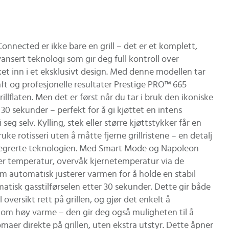
ected er ikke bare en grill – det er et komplett,
nsert teknologi som gir deg full kontroll over
kket inn i et eksklusivt design. Med denne modellen tar
raft og profesjonelle resultater Prestige PRO™ 665
llflaten. Men det er først når du tar i bruk den ikoniske
30 sekunder – perfekt for å gi kjøttet en intens
g selv. Kylling, stek eller større kjøttstykker får en
ke rotisseri uten å måtte fjerne grillristene – en detalj
n integrerte teknologien. Med Smart Mode og Napoleon
ster temperatur, overvåk kjernetemperatur via de
m automatisk justerer varmen for å holde en stabil
tisk gasstilførselen etter 30 sekunder. Dette gir både
oversikt rett på grillen, og gjør det enkelt å
 om høy varme – den gir deg også muligheten til å
aer direkte på grillen, uten ekstra utstyr. Dette åpner