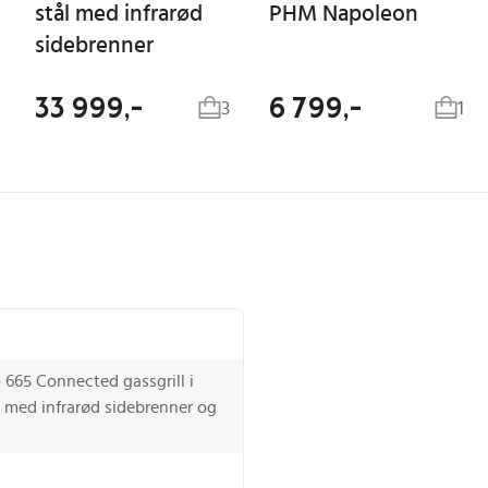
stål med infrarød
PHM Napoleon
sidebrenner
33 999,-
6 799,-
3
1
o 665 Connected gassgrill i
ål med infrarød sidebrenner og