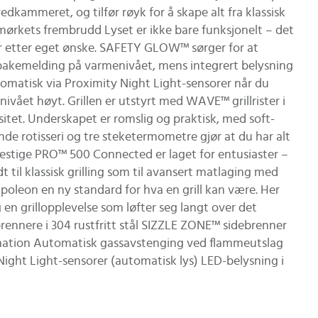
kammeret, og tilfør røyk for å skape alt fra klassisk
 mørkets frembrudd Lyset er ikke bare funksjonelt – det
er etter eget ønske. SAFETY GLOW™ sørger for at
tilbakemelding på varmenivået, mens integrert belysning
automatisk via Proximity Night Light-sensorer når du
ået høyt. Grillen er utstyrt med WAVE™ grillrister i
asitet. Underskapet er romslig og praktisk, med soft-
nde rotisseri og tre steketermometre gjør at du har alt
restige PRO™ 500 Connected er laget for entusiaster –
dt til klassisk grilling som til avansert matlaging med
poleon en ny standard for hva en grill kan være. Her
 en grillopplevelse som løfter seg langt over det
ennere i 304 rustfritt stål SIZZLE ZONE™ sidebrenner
utomation Automatisk gassavstenging ved flammeutslag
t Light-sensorer (automatisk lys) LED-belysning i