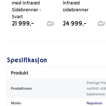
med Infrarød
infrarød
Sidebrenner -
sidebrenner
Svart
21 999,-
24 999,-
2
2
Spesifikasjon
Produkt
Prestige Pr
Produktnavn
rustfritt st
bakbrenner
Merke
Napoleon