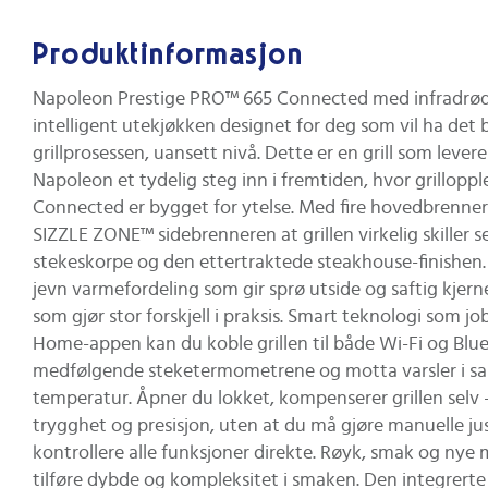
Produktinformasjon
Napoleon Prestige PRO™ 665 Connected med infradrød s
intelligent utekjøkken designet for deg som vil ha det
grillprosessen, uansett nivå. Dette er en grill som lever
Napoleon et tydelig steg inn i fremtiden, hvor grilloppl
Connected er bygget for ytelse. Med fire hovedbrennere i 
SIZZLE ZONE™ sidebrenneren at grillen virkelig skiller 
stekeskorpe og den ettertraktede steakhouse-finishen. Den
jevn varmefordeling som gir sprø utside og saftig kjerne
som gjør stor forskjell i praksis. Smart teknologi som 
Home-appen kan du koble grillen til både Wi-Fi og Blue
medfølgende steketermometrene og motta varsler i sann
temperatur. Åpner du lokket, kompenserer grillen selv 
trygghet og presisjon, uten at du må gjøre manuelle juste
kontrollere alle funksjoner direkte. Røyk, smak og ny
tilføre dybde og kompleksitet i smaken. Den integrerte