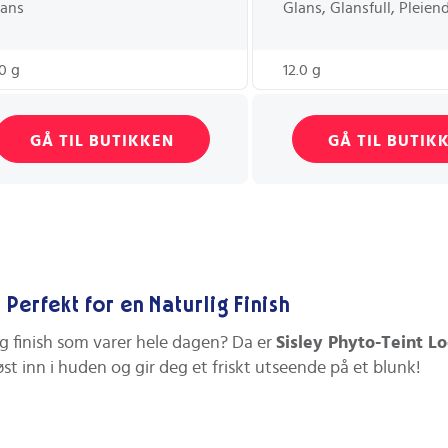
lans
Glans, Glansfull, Pleien
.0 g
12.0 g
GÅ TIL BUTIKKEN
GÅ TIL BUTIK
Perfekt for en Naturlig Finish
ig finish som varer hele dagen? Da er
Sisley Phyto-Teint 
st inn i huden og gir deg et friskt utseende på et blunk!