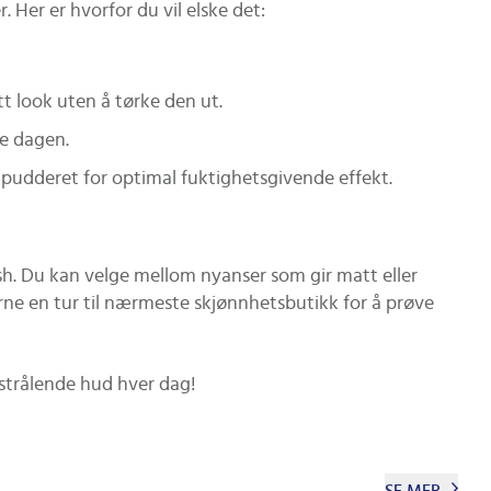
 Her er hvorfor du vil elske det:
t look uten å tørke den ut.
le dagen.
i pudderet for optimal fuktighetsgivende effekt.
sh. Du kan velge mellom nyanser som gir matt eller
erne en tur til nærmeste skjønnhetsbutikk for å prøve
strålende hud hver dag!
SE MER