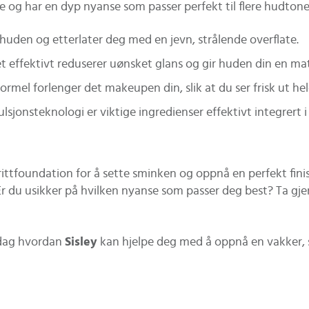
 og har en dyp nyanse som passer perfekt til flere hudtoner.
uden og etterlater deg med en jevn, strålende overflate.
effektivt reduserer uønsket glans og gir huden din en mat
mel forlenger det makeupen din, slik at du ser frisk ut he
sjonsteknologi er viktige ingredienser effektivt integrert 
rittfoundation for å sette sminken og oppnå en perfekt fini
. Er du usikker på hvilken nyanse som passer deg best? Ta gj
pdag hvordan
Sisley
kan hjelpe deg med å oppnå en vakker, 