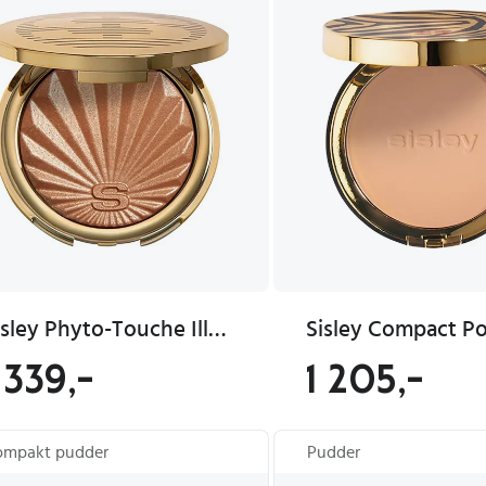
Sisley Phyto-Touche Illusion d'Été 11 g
 339,-
1 205,-
ompakt pudder
Pudder