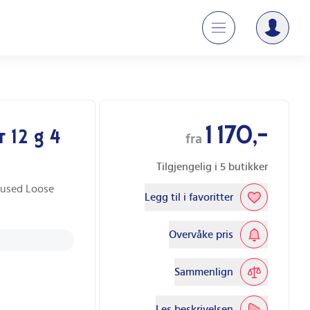
1 170,-
 12 g 4
fra
Tilgjengelig i
5
butikker
nfused Loose
Legg til i favoritter
Overvåke pris
Sammenlign
Les beskrivelsen