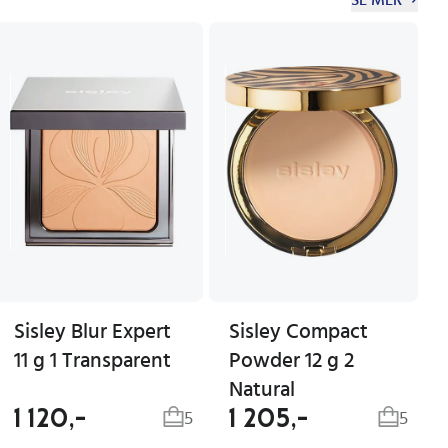
Sisley Blur Expert
Sisley Compact
11 g 1 Transparent
Powder 12 g 2
Natural
1 120,-
1 205,-
5
5