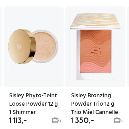
Sisley Phyto-Teint
Sisley Bronzing
Loose Powder 12 g
Powder Trio 12 g
1 Shimmer
Trio Miel Cannelle
1 113,-
1 350,-
6
5