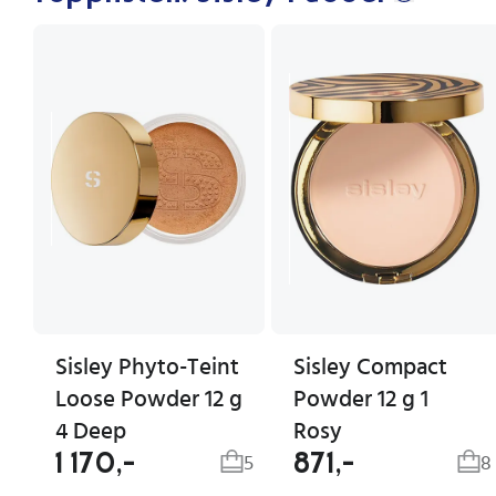
Sisley Phyto-Teint
Sisley Compact
Loose Powder 12 g
Powder 12 g 1
4 Deep
Rosy
1 170,-
871,-
5
8