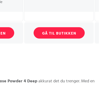
de
Ik
Up
KEN
GÅ TIL BUTIKKEN
Loose Powder 4 Deep
akkurat det du trenger. Med en