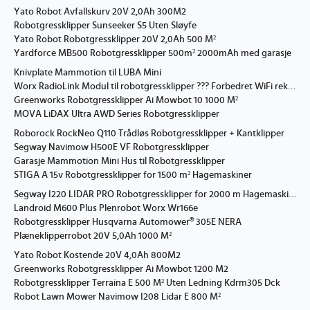
Yato Robot Avfallskurv 20V 2,0Ah 300M2
Robotgressklipper Sunseeker S5 Uten Sløyfe
Yato Robot Robotgressklipper 20V 2,0Ah 500 M²
Yardforce MB500 Robotgressklipper 500m² 2000mAh med garasje
Knivplate Mammotion til LUBA Mini
Worx RadioLink Modul til robotgressklipper ??? Forbedret WiFi rekkevidde opptil 1 km
Greenworks Robotgressklipper Ai Mowbot 10 1000 M²
MOVA LiDAX Ultra AWD Series Robotgressklipper
Roborock RockNeo Q110 Trådløs Robotgressklipper + Kantklipper
Segway Navimow H500E VF Robotgressklipper
Garasje Mammotion Mini Hus til Robotgressklipper
STIGA A 15v Robotgressklipper for 1500 m² Hagemaskiner
Segway I220 LIDAR PRO Robotgressklipper for 2000 m Hagemaskiner
Landroid M600 Plus Plenrobot Worx Wr166e
Robotgressklipper Husqvarna Automower® 305E NERA
Plæneklipperrobot 20V 5,0Ah 1000 M²
Yato Robot Kostende 20V 4,0Ah 800M2
Greenworks Robotgressklipper Ai Mowbot 1200 M2
Robotgressklipper Terraina E 500 M² Uten Ledning Kdrm305 Dck
Robot Lawn Mower Navimow I208 Lidar E 800 M²