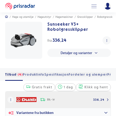
/
Hage og utemiljø
/
Hageutstyr
/
Hagemaskiner
/
Gressklipper
/
Robotgressklip
Sunseeker V3+
Robotgressklipper
336,24
fra
Detaljer og varianter
Tilbud
(4)
Produktinfo
Spesifikasjon
Fordeler og ulemper
Pris 
Gratis frakt
1 dag
Klikk og hent
89,- kr
336,24
Variantene fra butikken