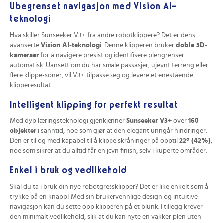
Ubegrenset navigasjon med Vision AI-
teknologi
Hva skiller Sunseeker V3+ fra andre robotklippere? Det er dens
avanserte
Vision AI-teknologi
. Denne klipperen bruker
doble 3D-
kameraer
for å navigere presist og identifisere plengrenser
automatisk. Uansett om du har smale passasjer, ujevnt terreng eller
flere klippe-soner, vil V3+ tilpasse seg og levere et enestående
klipperesultat.
Intelligent klipping for perfekt resultat
Med dyp læringsteknologi gjenkjenner
Sunseeker V3+
over
160
objekter
i sanntid, noe som gjør at den elegant unngår hindringer.
Den er til og med kapabel til å klippe skråninger på opptil
22° (42%)
,
noe som sikrer at du alltid får en jevn finish, selv i kuperte områder.
Enkel i bruk og vedlikehold
Skal du ta i bruk din nye robotgressklipper? Det er like enkelt som å
trykke på en knapp! Med sin brukervennlige design og intuitive
navigasjon kan du sette opp klipperen på et blunk. I tillegg krever
den minimalt vedlikehold, slik at du kan nyte en vakker plen uten