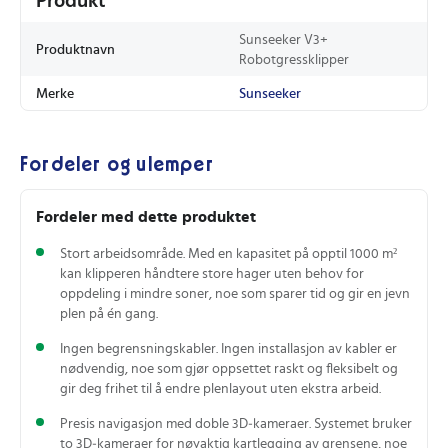
Produkt
Sunseeker V3+
Produktnavn
Robotgressklipper
Merke
Sunseeker
Fordeler og ulemper
Fordeler med dette produktet
Stort arbeidsområde. Med en kapasitet på opptil 1000 m²
kan klipperen håndtere store hager uten behov for
oppdeling i mindre soner, noe som sparer tid og gir en jevn
plen på én gang.
Ingen begrensningskabler. Ingen installasjon av kabler er
nødvendig, noe som gjør oppsettet raskt og fleksibelt og
gir deg frihet til å endre plenlayout uten ekstra arbeid.
Presis navigasjon med doble 3D‑kameraer. Systemet bruker
to 3D‑kameraer for nøyaktig kartlegging av grensene, noe