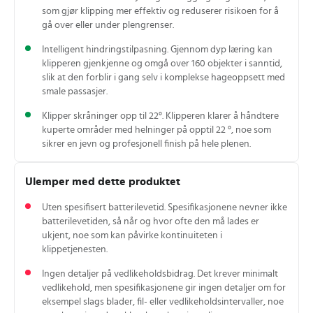
som gjør klipping mer effektiv og reduserer risikoen for å
gå over eller under plengrenser.
Intelligent hindringstilpasning. Gjennom dyp læring kan
klipperen gjenkjenne og omgå over 160 objekter i sanntid,
slik at den forblir i gang selv i komplekse hageoppsett med
smale passasjer.
Klipper skråninger opp til 22°. Klipperen klarer å håndtere
kuperte områder med helninger på opptil 22 °, noe som
sikrer en jevn og profesjonell finish på hele plenen.
Ulemper med dette produktet
Uten spesifisert batterilevetid. Spesifikasjonene nevner ikke
batterilevetiden, så når og hvor ofte den må lades er
ukjent, noe som kan påvirke kontinuiteten i
klippetjenesten.
Ingen detaljer på vedlikeholdsbidrag. Det krever minimalt
vedlikehold, men spesifikasjonene gir ingen detaljer om for
eksempel slags blader, fil- eller vedlikeholdsintervaller, noe