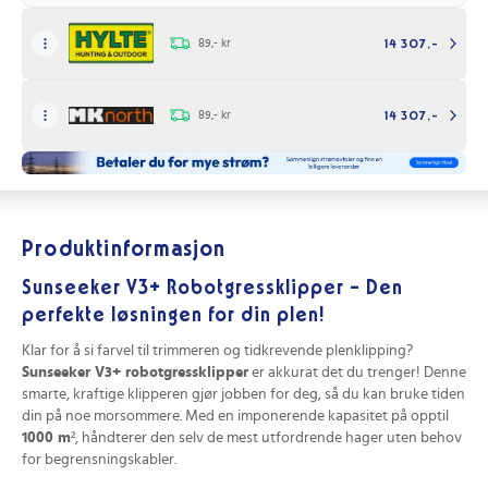
89,- kr
14 307,-
89,- kr
14 307,-
Produktinformasjon
Sunseeker V3+ Robotgressklipper – Den
perfekte løsningen for din plen!
Klar for å si farvel til trimmeren og tidkrevende plenklipping?
Sunseeker V3+ robotgressklipper
er akkurat det du trenger! Denne
smarte, kraftige klipperen gjør jobben for deg, så du kan bruke tiden
din på noe morsommere. Med en imponerende kapasitet på opptil
1000 m²
, håndterer den selv de mest utfordrende hager uten behov
for begrensningskabler.