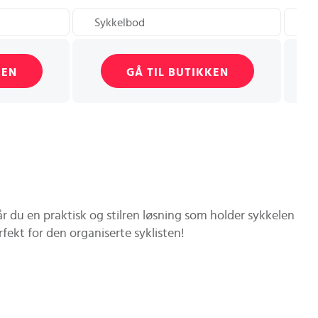
Sykkelbod
Re
KEN
GÅ TIL BUTIKKEN
år du en praktisk og stilren løsning som holder sykkelen
rfekt for den organiserte syklisten!