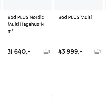
Bod PLUS Nordic
Bod PLUS Multi
Multi Hagehus 14
m²
31 640,-
43 999,-
1
1