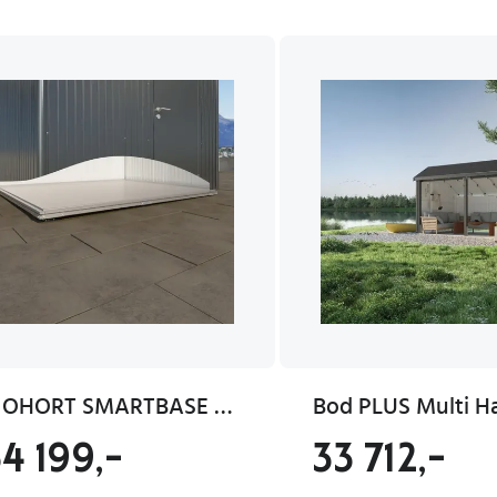
BIOHORT SMARTBASE REDSKAPSBOD NEO 2D/4B
Bod PLUS Multi H
4 199,-
33 712,-