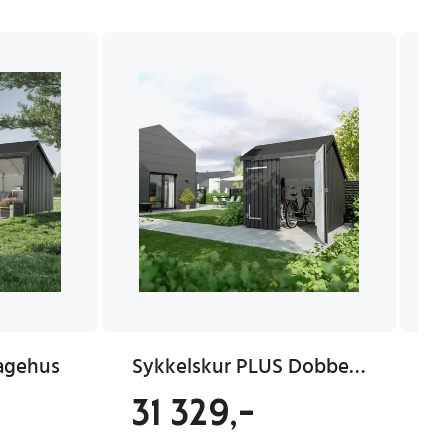
agehus
Sykkelskur PLUS Dobbeldør 5,7 kvm Ubehandlet
31 329,-
2