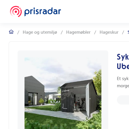
/
Hage og utemiljø
/
Hagemøbler
/
Hageskur
/
Syk
Ub
Et syk
morge