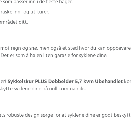
 som passer inn i de fleste hager.
 raske inn- og ut-turer.
eområdet ditt.
 mot regn og snø, men også et sted hvor du kan oppbevare a
! Det er som å ha en liten garasje for syklene dine.
ger!
Sykkelskur PLUS Dobbeldør 5,7 kvm Ubehandlet
kom
eskytte syklene dine på null komma niks!
rets robuste design sørge for at syklene dine er godt beskytt