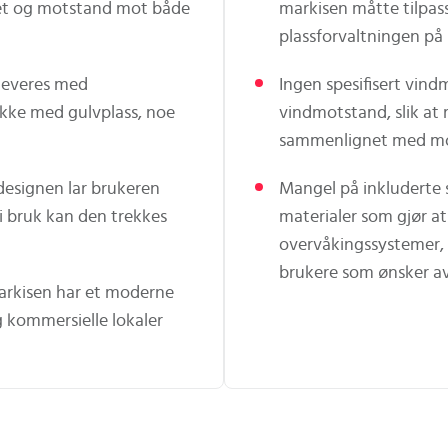
het og motstand mot både
markisen måtte tilpas
plassforvaltningen på
leveres med
Ingen spesifisert vin
 ikke med gulvplass, noe
vindmotstand, slik at 
sammenlignet med mode
designen lar brukeren
Mangel på inkluderte s
 i bruk kan den trekkes
materialer som gjør at
overvåkingssystemer, 
brukere som ønsker av
 markisen har et moderne
 kommersielle lokaler