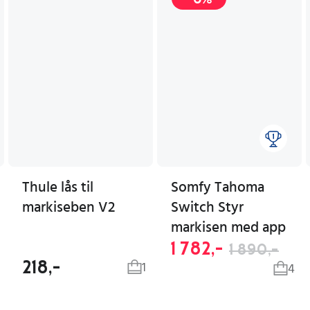
Thule lås til
Somfy Tahoma
markiseben V2
Switch Styr
markisen med app
1 782,-
1 890,-
218,-
1
4