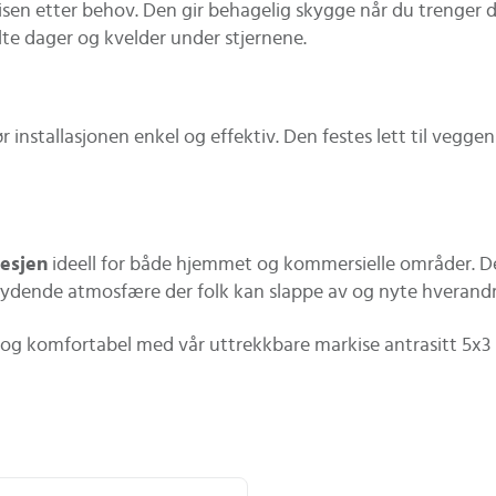
sen etter behov. Den gir behagelig skygge når du trenger 
ylte dager og kvelder under stjernene.
 installasjonen enkel og effektiv. Den festes lett til veggen
lesjen
ideell for både hjemmet og kommersielle områder. Den 
nbydende atmosfære der folk kan slappe av og nyte hverandr
g komfortabel med vår uttrekkbare markise antrasitt 5x3 m. 