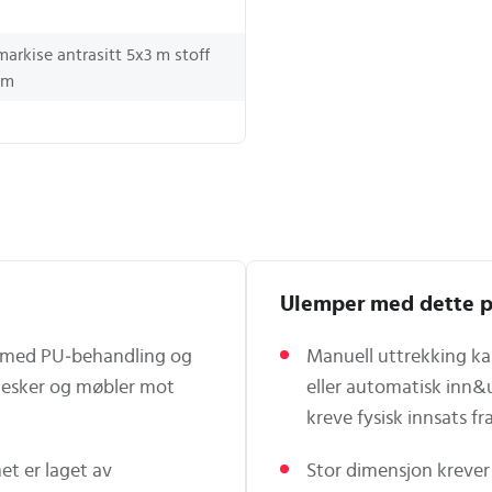
arkise antrasitt 5x3 m stoff
um
Ulemper med dette p
t med PU‑behandling og
Manuell uttrekking ka
nesker og møbler mot
eller automatisk inn&
kreve fysisk innsats fr
t er laget av
Stor dimensjon krever