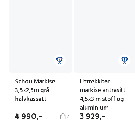
Schou Markise
Uttrekkbar
3,5x2,5m grå
markise antrasitt
halvkassett
4,5x3 m stoff og
aluminium
4 990,-
3 929,-
2