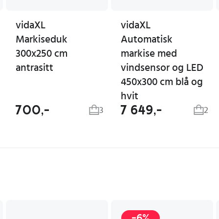
vidaXL
vidaXL
Markiseduk
Automatisk
300x250 cm
markise med
antrasitt
vindsensor og LED
450x300 cm blå og
hvit
700,-
7 649,-
3
2
-6%