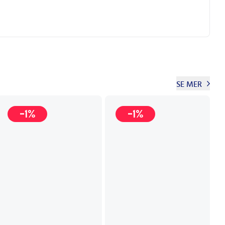
SE MER
-1%
-1%