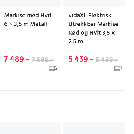
Markise med Hvit
vidaXL Elektrisk
6 × 3,5 m Metall
Utrekkbar Markise
Rød og Hvit 3,5 x
2,5 m
7 489,-
5 439,-
7 589,-
5 489,-
2
1