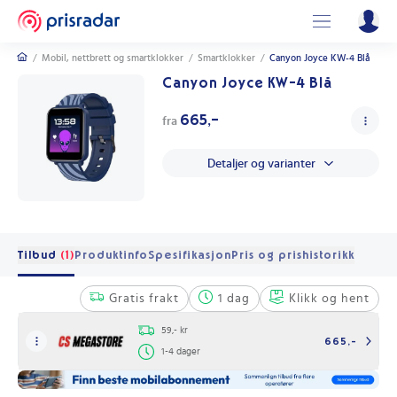
/
Mobil, nettbrett og smartklokker
/
Smartklokker
/
Canyon Joyce KW-4 Blå
Canyon Joyce KW-4 Blå
665,-
fra
Detaljer og varianter
Tilbud
(1)
Produktinfo
Spesifikasjon
Pris og prishistorikk
Gratis frakt
1 dag
Klikk og hent
59,- kr
665,-
1-4 dager