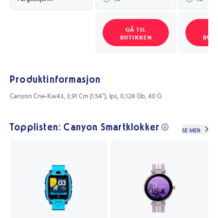
GÅ TIL
GÅ
BUTIKKEN
BUT
Produktinformasjon
Canyon Cne-Kw43, 3,91 Cm (1.54"), Ips, 0,128 Gb, 40 G
Topplisten: Canyon Smartklokker
SE MER