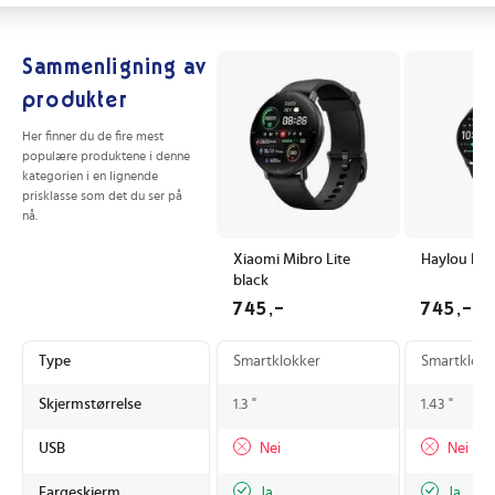
Sammenligning av
produkter
Her finner du de fire mest
populære produktene i denne
kategorien i en lignende
prisklasse som det du ser på
nå.
Xiaomi Mibro Lite
Haylou RT3
black
745,-
745,-
Type
Smartklokker
Smartklokk
Skjermstørrelse
1.3 "
1.43 "
USB
Nei
Nei
Fargeskjerm
Ja
Ja