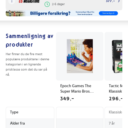
377,-
2-6 dager
Sammenligning av
produkter
Her finner du de fire mest
populære produktene i denne
kategorien i en lignende
prisklasse som det du ser på
nå.
Epoch Games The
Tactic Mex
Super Mario Bros.
Klassisk Bar
Movie 2 Battle Pinball
Metallboks
349,-
296,-
Multi/Patterned One
Spillere
Size
Type
Klassiske sp
Alder fra
7 år