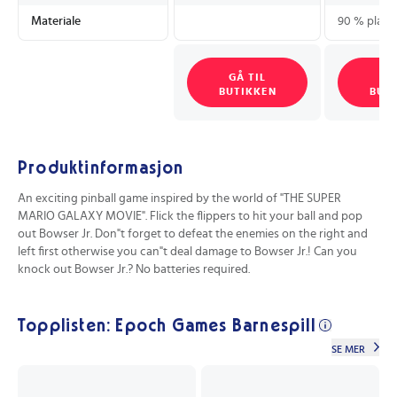
Materiale
90 % plast,
GÅ TIL
GÅ
BUTIKKEN
BUT
Produktinformasjon
An exciting pinball game inspired by the world of "THE SUPER
MARIO GALAXY MOVIE". Flick the flippers to hit your ball and pop
out Bowser Jr. Don"t forget to defeat the enemies on the right and
left first otherwise you can"t deal damage to Bowser Jr.! Can you
knock out Bowser Jr.? No batteries required.
Topplisten: Epoch Games Barnespill
SE MER