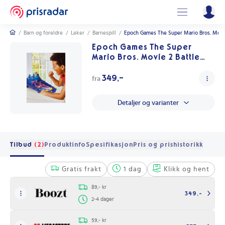
/
Barn og foreldre
/
Leker
/
Barnespill
/
Epoch Games The Super Mario Bros. Movie
Epoch Games The Super
Mario Bros. Movie 2 Battle
Pinball Multi/Patterned One
Size
349,-
fra
Detaljer og varianter
Tilbud
(2)
Produktinfo
Spesifikasjon
Pris og prishistorikk
Gratis frakt
1 dag
Klikk og hent
89,- kr
349,-
2-4 dager
59,- kr