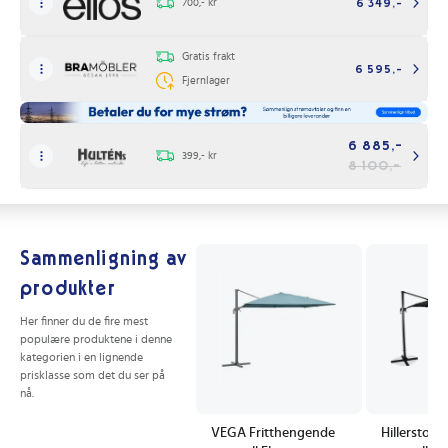
700,- kr
6 349,-
Gratis frakt
6 595,-
Fjernlager
6 885,-
399,- kr
8 100,-
Sammenligning av
produkter
Her finner du de fire mest
populære produktene i denne
kategorien i en lignende
prisklasse som det du ser på
nå.
VEGA Fritthengende
Hillerstor