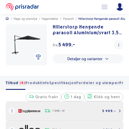
/
Hage og utemiljø
/
Hagemøbler
/
Parasoll
/
Hillerstorp Hengende parasoll Alumi
Hillerstorp Hengende
parasoll Aluminium/svart 3,5
m Svart
5 499,-
fra
Detaljer og varianter
Tilbud
(4)
Produktinfo
Spesifikasjon
Fordeler og ulemper
Pris 
Gratis frakt
1 dag
Klikk og hent
1 049,- kr
5 499,-