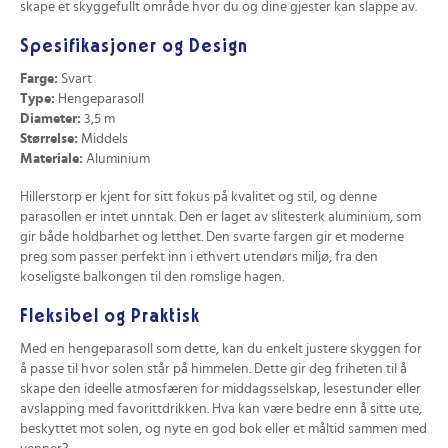
skape et skyggefullt område hvor du og dine gjester kan slappe av.
Spesifikasjoner og Design
Farge:
Svart
Type:
Hengeparasoll
Diameter:
3,5 m
Størrelse:
Middels
Materiale:
Aluminium
Hillerstorp er kjent for sitt fokus på kvalitet og stil, og denne
parasollen er intet unntak. Den er laget av slitesterk aluminium, som
gir både holdbarhet og letthet. Den svarte fargen gir et moderne
preg som passer perfekt inn i ethvert utendørs miljø, fra den
koseligste balkongen til den romslige hagen.
Fleksibel og Praktisk
Med en hengeparasoll som dette, kan du enkelt justere skyggen for
å passe til hvor solen står på himmelen. Dette gir deg friheten til å
skape den ideelle atmosfæren for middagsselskap, lesestunder eller
avslapping med favorittdrikken. Hva kan være bedre enn å sitte ute,
beskyttet mot solen, og nyte en god bok eller et måltid sammen med