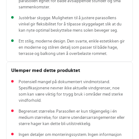
parasollen egnet for både avslappende stunder og små
sammenkomster.
Justérbar skygge. Muligheten til å justere parasollens
vinkel gir fleksibilitet for å tilpasse skyggelaget slik at du
kan nyte optimal beskyttelse mens solen beveger seg.
Ett stilig, moderne design. Den svarte, enkle estetikken gir
en moderne og stilren detalj som passer til både hage,
terrasse og balkong uten å overbelaste rommet.
Ulemper med dette produktet
Potensiell mangel på dokumentert vindmotstand.
Spesifikasjonene nevner ikke aktuelle vindgrenser, noe
som kan være viktig for trygg bruk i områder med sterke
vindforhold.
Begrenset størrelse. Parasollen er kun tilgjengelig i én
medium størrelse; for større utendørsarrangementer eller
større hager kan dette bli utilstrekkelig.
Ingen detaljer om monteringssystem. Ingen informasjon