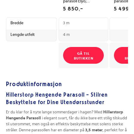
parasoll Elyo;
parasoll
300x400x275 cm
Aluminium/
5 850,-
5 499,-
LxBxH; Turkis;
m Svart
Rektangulær
Bredde
3 m
Lengde utfelt
4 m
GÅ TIL
GÅ
BUTIKKEN
BUT
Produktinformasjon
Hillerstorp Hengende Parasoll – Stilren
Beskyttelse for Dine Utendørsstunder
Er du klar for å nyte lange sommerdager i hagen? Med
Hillerstorp
Hengende Parasoll
i elegant svart, får du ikke bare ett stilig tilskudd
til uterommet, men også en effektiv beskyttelse mot solens sterke
stråler. Denne parasollen har en diameter på
3,5 meter
, perfekt for å