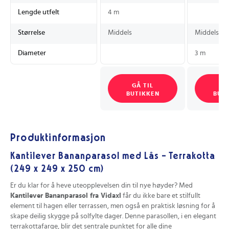
Lengde utfelt
4 m
Størrelse
Middels
Middels
Diameter
3 m
GÅ TIL
GÅ
BUTIKKEN
BUT
Produktinformasjon
Kantilever Bananparasol med Lås – Terrakotta
(249 x 249 x 250 cm)
Er du klar for å heve uteopplevelsen din til nye høyder? Med
Kantilever Bananparasol fra Vidaxl
får du ikke bare et stilfullt
element til hagen eller terrassen, men også en praktisk løsning for å
skape deilig skygge på solfylte dager. Denne parasollen, i en elegant
terrakottafarge, blir det sentrale punktet for alle dine