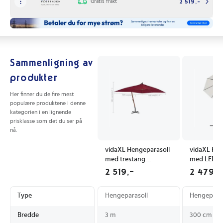
Gratis frakt
2 519,-
Sammenligning av
produkter
Her finner du de fire mest
populære produktene i denne
kategorien i en lignende
prisklasse som det du ser på
nå.
vidaXL Hengeparasoll
vidaXL Hen
med trestang
med LED-l
400x300 cm vinrød
sand metal
2 519,-
2 479,-
Type
Hengeparasoll
Hengeparas
Bredde
3 m
300 cm