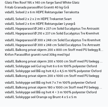
Glatz Flex Roof 195 x 140 cm farge Sand White Glatz
Fritab Granada parasollfot Granitt 40 kg Grå
vidaXL Solseil 2 x 6 m HDPE Rektangulær Terrakotta
vidaXL Solseil 2 x 2 x 2 m HDPE Trekantet Svart
vidaXL Solseil 2 x 6 m HDPE Rektangulær Lysegrå
vidaXL Hageparasol Ø 240 x 237 cm Solid Eucalyptus Tre Antrasitt
vidaXL Hageparasol Ø 210 x 237 cm Solid Eucalyptus Tre Kremhvit
vidaXL Hageparasol Ø 300 x 248 cm Solid Eucalyptus Tre Kremhvit
vidaXL Hageparasol Ø 300 x 248 cm Solid Eucalyptus Tre Antrasitt
vidaXL Balkong privat skjerm 200 x 800 cm Stoff med PU belegg Rød
Krifon Parasollfot granitt rund 30kg med hjul
vidaXL Balkong privat skjerm 200 x 1000 cm Stoff med PU belegg Brun
vidaXL Solskygge seil Gul og hvit 6 x 6 m 100% polyester Oxford
vidaXL Solskygge seil Blå og hvit 4,5 x 4,5 m 100% polyester Oxford
vidaXL Balkong privat skjerm 200 x 1000 cm Stoff med PU belegg
vidaXL Solskygge seil Blå og hvit 7 x 7 m 100% polyester Oxford
vidaXL Balkong privat skjerm 180 x 1000 cm Stoff med PU belegg Hvit
vidaXL Solskygge seil Blå og hvit 4 × 3 m 100% polyester Oxford
vidaXL Solskygge seil Oransje og Brunt 4 x 5 x 5 m