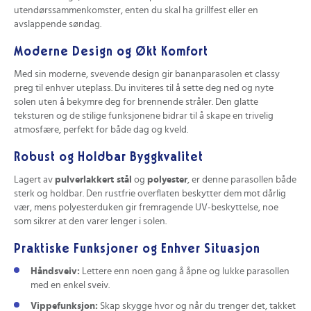
utendørssammenkomster, enten du skal ha grillfest eller en
avslappende søndag.
Moderne Design og Økt Komfort
Med sin moderne, svevende design gir bananparasolen et classy
preg til enhver uteplass. Du inviteres til å sette deg ned og nyte
solen uten å bekymre deg for brennende stråler. Den glatte
teksturen og de stilige funksjonene bidrar til å skape en trivelig
atmosfære, perfekt for både dag og kveld.
Robust og Holdbar Byggkvalitet
Lagert av
pulverlakkert stål
og
polyester
, er denne parasollen både
sterk og holdbar. Den rustfrie overflaten beskytter dem mot dårlig
vær, mens polyesterduken gir fremragende UV-beskyttelse, noe
som sikrer at den varer lenger i solen.
Praktiske Funksjoner og Enhver Situasjon
Håndsveiv:
Lettere enn noen gang å åpne og lukke parasollen
med en enkel sveiv.
Vippefunksjon:
Skap skygge hvor og når du trenger det, takket