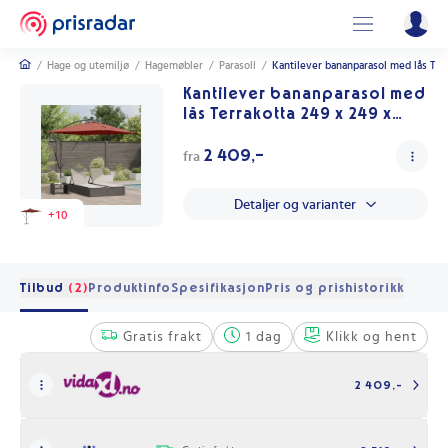
/
Hage og utemiljø
/
Hagemøbler
/
Parasoll
/
Kantilever bananparasol med lås Ter
Kantilever bananparasol med
lås Terrakotta 249 x 249 x
250 cm
2 409,-
fra
Detaljer og varianter
+
10
Tilbud
(2)
Produktinfo
Spesifikasjon
Pris og prishistorikk
Gratis frakt
1 dag
Klikk og hent
2 409,-