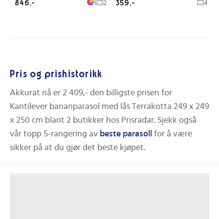
846,-
359,-
1
2
4
Pris og prishistorikk
Akkurat nå er
2 409,-
den billigste prisen for
Kantilever bananparasol med lås Terrakotta 249 x 249
x 250 cm
blant
2
butikker hos Prisradar.
Sjekk også
vår topp 5-rangering av
beste
parasoll
for å være
sikker på at du gjør det beste kjøpet.