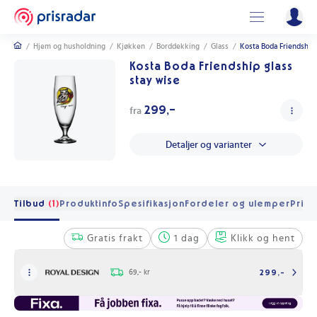
/
Hjem og husholdning
/
Kjøkken
/
Borddekking
/
Glass
/
Kosta Boda Friendship 
Kosta Boda Friendship glass
stay wise
299,-
fra
Detaljer og varianter
Tilbud
(1)
Produktinfo
Spesifikasjon
Fordeler og ulemper
Pris 
Gratis frakt
1 dag
Klikk og hent
69,- kr
299,-