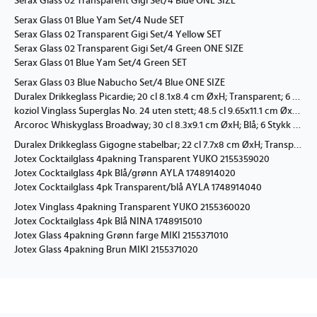
Serax Glass 02 Transparent Gigi Set/4 Blue ONE SIZE
Serax Glass 01 Blue Yam Set/4 Nude SET
Serax Glass 02 Transparent Gigi Set/4 Yellow SET
Serax Glass 02 Transparent Gigi Set/4 Green ONE SIZE
Serax Glass 01 Blue Yam Set/4 Green SET
Serax Glass 03 Blue Nabucho Set/4 Blue ONE SIZE
Duralex Drikkeglass Picardie; 20 cl 8.1x8.4 cm ØxH; Transparent; 6 Stykk / Forpakning
koziol Vinglass Superglas No. 24 uten stett; 48.5 cl 9.65x11.1 cm ØxH; Transparent; 2 Stykk / Forpakning
Arcoroc Whiskyglass Broadway; 30 cl 8.3x9.1 cm ØxH; Blå; 6 Stykk / Forpakning
Duralex Drikkeglass Gigogne stabelbar; 22 cl 7.7x8 cm ØxH; Transparent; 4 Stykk / Forpakning
Jotex Cocktailglass 4pakning Transparent YUKO 2155359020
Jotex Cocktailglass 4pk Blå/grønn AYLA 1748914020
Jotex Cocktailglass 4pk Transparent/blå AYLA 1748914040
Jotex Vinglass 4pakning Transparent YUKO 2155360020
Jotex Cocktailglass 4pk Blå NINA 1748915010
Jotex Glass 4pakning Grønn farge MIKI 2155371010
Jotex Glass 4pakning Brun MIKI 2155371020