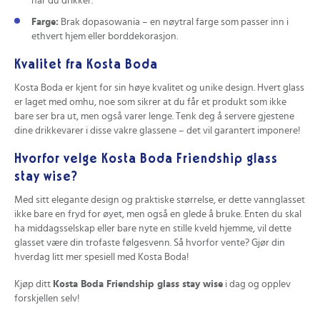
når du drikker.
Farge:
Brak dopasowania – en nøytral farge som passer inn i
ethvert hjem eller borddekorasjon.
Kvalitet fra Kosta Boda
Kosta Boda er kjent for sin høye kvalitet og unike design. Hvert glass
er laget med omhu, noe som sikrer at du får et produkt som ikke
bare ser bra ut, men også varer lenge. Tenk deg å servere gjestene
dine drikkevarer i disse vakre glassene – det vil garantert imponere!
Hvorfor velge Kosta Boda Friendship glass
stay wise?
Med sitt elegante design og praktiske størrelse, er dette vannglasset
ikke bare en fryd for øyet, men også en glede å bruke. Enten du skal
ha middagsselskap eller bare nyte en stille kveld hjemme, vil dette
glasset være din trofaste følgesvenn. Så hvorfor vente? Gjør din
hverdag litt mer spesiell med Kosta Boda!
Kjøp ditt
Kosta Boda Friendship glass stay wise
i dag og opplev
forskjellen selv!