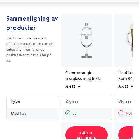
Sammenligning av
produkter
Her finner du de fire mest
populære produktene i denne
kategorien i en lignende
prisklasse som det du ser på
nå.
Glenmorangie
Final Touc
testglass med lokk
Boot 90 cl
330,-
330,-
Type
Ølglass
Ølglass
Med fot
Ja
Nei
GÅ TIL
GÅ
BUTIKKEN
BUT