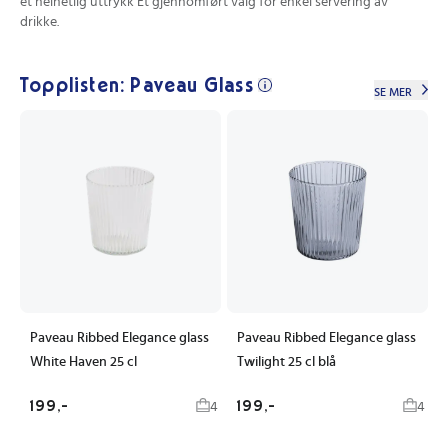
et helhetlig uttrykk Et gjennomført valg for enkel servering av
drikke.
Topplisten: Paveau Glass
SE MER
Paveau Ribbed Elegance glass
Paveau Ribbed Elegance glass
White Haven 25 cl
Twilight 25 cl blå
199,-
199,-
4
4