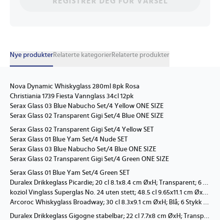
REGISTRER DEG FOR VARSEL
Nye produkter
Relaterte kategorier
Relaterte produkter
Nova Dynamic Whiskyglass 280ml 8pk Rosa
Christiania 1739 Fiesta Vannglass 34cl 12pk
Serax Glass 03 Blue Nabucho Set/4 Yellow ONE SIZE
Serax Glass 02 Transparent Gigi Set/4 Blue ONE SIZE
Serax Glass 02 Transparent Gigi Set/4 Yellow SET
Serax Glass 01 Blue Yam Set/4 Nude SET
Serax Glass 03 Blue Nabucho Set/4 Blue ONE SIZE
Serax Glass 02 Transparent Gigi Set/4 Green ONE SIZE
Serax Glass 01 Blue Yam Set/4 Green SET
Duralex Drikkeglass Picardie; 20 cl 8.1x8.4 cm ØxH; Transparent; 6 Stykk / Forpakning
koziol Vinglass Superglas No. 24 uten stett; 48.5 cl 9.65x11.1 cm ØxH; Transparent; 2 Stykk / Forpakning
Arcoroc Whiskyglass Broadway; 30 cl 8.3x9.1 cm ØxH; Blå; 6 Stykk / Forpakning
Duralex Drikkeglass Gigogne stabelbar; 22 cl 7.7x8 cm ØxH; Transparent; 4 Stykk / Forpakning