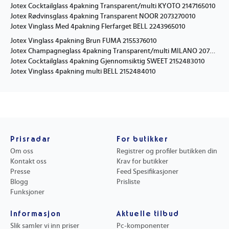
Jotex Cocktailglass 4pakning Transparent/multi KYOTO 2147165010
Jotex Rødvinsglass 4pakning Transparent NOOR 2073270010
Jotex Vinglass Med 4pakning Flerfarget BELL 2243965010
Jotex Vinglass 4pakning Brun FUMA 2155376010
Jotex Champagneglass 4pakning Transparent/multi MILANO 2074000010
Jotex Cocktailglass 4pakning Gjennomsiktig SWEET 2152483010
Jotex Vinglass 4pakning multi BELL 2152484010
Prisradar
For butikker
Om oss
Registrer og profiler butikken din
Kontakt oss
Krav for butikker
Presse
Feed Spesifikasjoner
Blogg
Prisliste
Funksjoner
Informasjon
Aktuelle tilbud
Slik samler vi inn priser
Pc-komponenter