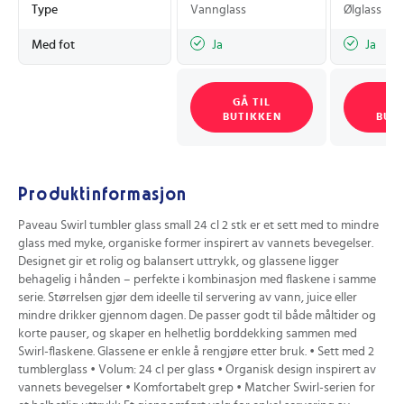
Type
Vannglass
Ølglass
Med fot
Ja
Ja
GÅ TIL
GÅ
BUTIKKEN
BUT
Produktinformasjon
Paveau Swirl tumbler glass small 24 cl 2 stk er et sett med to mindre
glass med myke, organiske former inspirert av vannets bevegelser.
Designet gir et rolig og balansert uttrykk, og glassene ligger
behagelig i hånden – perfekte i kombinasjon med flaskene i samme
serie. Størrelsen gjør dem ideelle til servering av vann, juice eller
mindre drikker gjennom dagen. De passer godt til både måltider og
korte pauser, og skaper en helhetlig borddekking sammen med
Swirl-flaskene. Glassene er enkle å rengjøre etter bruk. • Sett med 2
tumblerglass • Volum: 24 cl per glass • Organisk design inspirert av
vannets bevegelser • Komfortabelt grep • Matcher Swirl-serien for