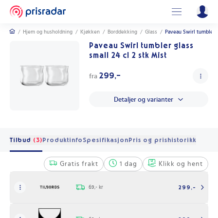
/
Hjem og husholdning
/
Kjøkken
/
Borddekking
/
Glass
/
Paveau Swirl tumbler g
Paveau Swirl tumbler glass
small 24 cl 2 stk Mist
299,-
fra
Detaljer og varianter
Tilbud
(3)
Produktinfo
Spesifikasjon
Pris og prishistorikk
Gratis frakt
1 dag
Klikk og hent
69,- kr
299,-