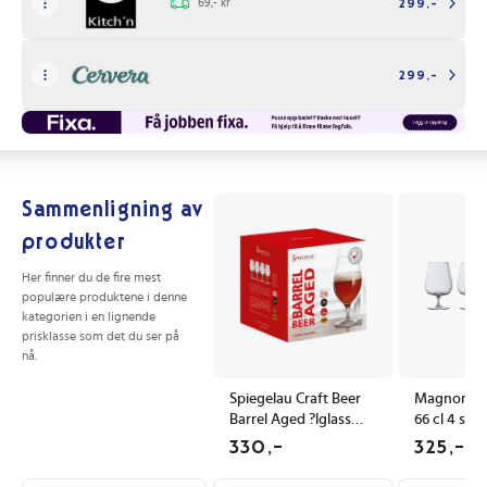
69,- kr
299,-
299,-
Sammenligning av
produkter
Her finner du de fire mest
populære produktene i denne
kategorien i en lignende
prisklasse som det du ser på
nå.
Spiegelau Craft Beer
Magnor - F
Barrel Aged ?lglass
66 cl 4 stk 
51cl, 4-stk. klar
330,-
325,-