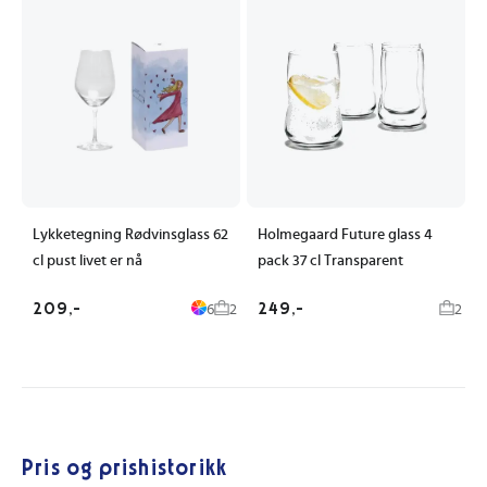
Lykketegning Rødvinsglass 62
Holmegaard Future glass 4
cl pust livet er nå
pack 37 cl Transparent
209,-
249,-
6
2
2
Pris og prishistorikk