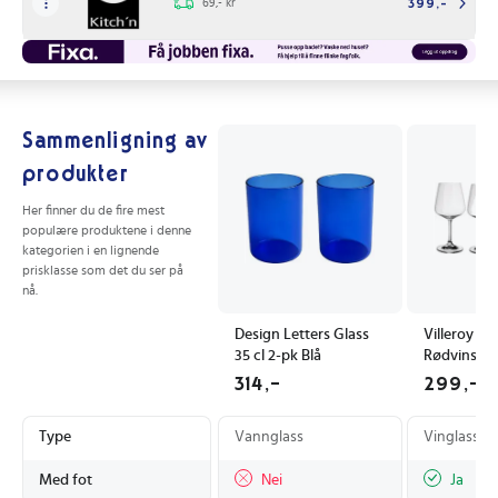
69,- kr
399,-
Sammenligning av
produkter
Her finner du de fire mest
populære produktene i denne
kategorien i en lignende
prisklasse som det du ser på
nå.
Design Letters Glass
Villeroy &
35 cl 2-pk Blå
Rødvinsglas
314,-
299,-
Type
Vannglass
Vinglass
Med fot
Nei
Ja