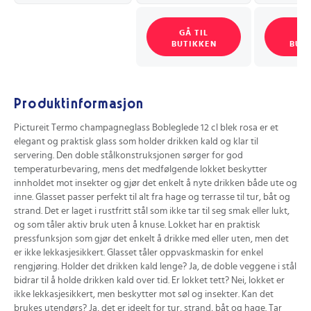
GÅ TIL
GÅ
BUTIKKEN
BUT
Produktinformasjon
Pictureit Termo champagneglass Bobleglede 12 cl blek rosa er et
elegant og praktisk glass som holder drikken kald og klar til
servering. Den doble stålkonstruksjonen sørger for god
temperaturbevaring, mens det medfølgende lokket beskytter
innholdet mot insekter og gjør det enkelt å nyte drikken både ute og
inne. Glasset passer perfekt til alt fra hage og terrasse til tur, båt og
strand. Det er laget i rustfritt stål som ikke tar til seg smak eller lukt,
og som tåler aktiv bruk uten å knuse. Lokket har en praktisk
pressfunksjon som gjør det enkelt å drikke med eller uten, men det
er ikke lekkasjesikkert. Glasset tåler oppvaskmaskin for enkel
rengjøring. Holder det drikken kald lenge? Ja, de doble veggene i stål
bidrar til å holde drikken kald over tid. Er lokket tett? Nei, lokket er
ikke lekkasjesikkert, men beskytter mot søl og insekter. Kan det
brukes utendørs? Ja, det er ideelt for tur, strand, båt og hage. Tar