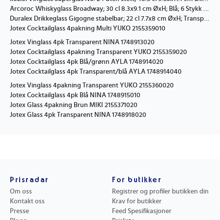
Arcoroc Whiskyglass Broadway; 30 cl 8.3x9.1 cm ØxH; Blå; 6 Stykk / Forpakning
Duralex Drikkeglass Gigogne stabelbar; 22 cl 7.7x8 cm ØxH; Transparent; 4 Stykk / Forpakning
Jotex Cocktailglass 4pakning Multi YUKO 2155359010
Jotex Vinglass 4pk Transparent NINA 1748913020
Jotex Cocktailglass 4pakning Transparent YUKO 2155359020
Jotex Cocktailglass 4pk Blå/grønn AYLA 1748914020
Jotex Cocktailglass 4pk Transparent/blå AYLA 1748914040
Jotex Vinglass 4pakning Transparent YUKO 2155360020
Jotex Cocktailglass 4pk Blå NINA 1748915010
Jotex Glass 4pakning Brun MIKI 2155371020
Jotex Glass 4pk Transparent NINA 1748918020
Prisradar
For butikker
Om oss
Registrer og profiler butikken din
Kontakt oss
Krav for butikker
Presse
Feed Spesifikasjoner