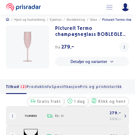
/
Hjem og husholdning
/
Kjøkken
/
Borddekking
/
Glass
/
Pictureit Termo champ
Pictureit Termo
champagneglass BOBLEGLEDE
12 cl dus rosa
279,-
fra
Detaljer og varianter
Tilbud
(2)
Produktinfo
Spesifikasjon
Pris og prishistorikk
Gratis frakt
1 dag
Klikk og hent
279,-
69,- kr
399,-