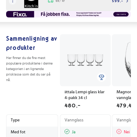
69,- kr
599,-
Sammenligning av
produkter
Her finner du de fire mest
populære produktene i denne
kategorien i en lignende
prisklasse som det du ser på
nå.
iittala Lempi glass klar
Magnor AL
4-pakk 34 cl
vannglass 3
480,-
479,4
Type
Vannglass
Vannglass
Med fot
Ja
Nei