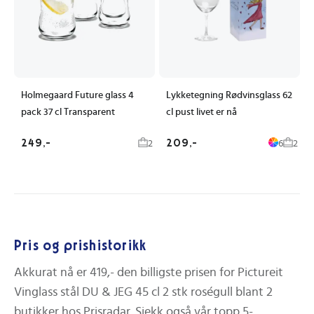
Holmegaard Future glass 4
Lykketegning Rødvinsglass 62
pack 37 cl Transparent
cl pust livet er nå
249,-
209,-
2
6
2
Pris og prishistorikk
Akkurat nå er
419,-
den billigste prisen for
Pictureit
Vinglass stål DU & JEG 45 cl 2 stk roségull
blant
2
butikker hos Prisradar.
Sjekk også vår topp 5-