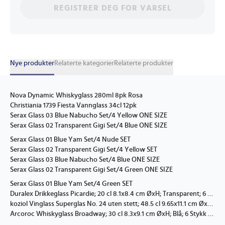
REGISTRER DEG FOR VARSEL
Nye produkter
Relaterte kategorier
Relaterte produkter
Nova Dynamic Whiskyglass 280ml 8pk Rosa
Christiania 1739 Fiesta Vannglass 34cl 12pk
Serax Glass 03 Blue Nabucho Set/4 Yellow ONE SIZE
Serax Glass 02 Transparent Gigi Set/4 Blue ONE SIZE
Serax Glass 01 Blue Yam Set/4 Nude SET
Serax Glass 02 Transparent Gigi Set/4 Yellow SET
Serax Glass 03 Blue Nabucho Set/4 Blue ONE SIZE
Serax Glass 02 Transparent Gigi Set/4 Green ONE SIZE
Serax Glass 01 Blue Yam Set/4 Green SET
Duralex Drikkeglass Picardie; 20 cl 8.1x8.4 cm ØxH; Transparent; 6 Stykk / Forpakning
koziol Vinglass Superglas No. 24 uten stett; 48.5 cl 9.65x11.1 cm ØxH; Transparent; 2 Stykk / Forpakning
Arcoroc Whiskyglass Broadway; 30 cl 8.3x9.1 cm ØxH; Blå; 6 Stykk / Forpakning