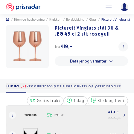
/
Hjem og husholdning
/
Kjøkken
/
Borddekking
/
Glass
/
Pictureit Vinglass stål
Pictureit Vinglass stål DU &
JEG 45 cl 2 stk roségull
419,-
fra
Detaljer og varianter
Tilbud
(2)
Produktinfo
Spesifikasjon
Pris og prishistorikk
Gratis frakt
1 dag
Klikk og hent
419,-
69,- kr
599,-