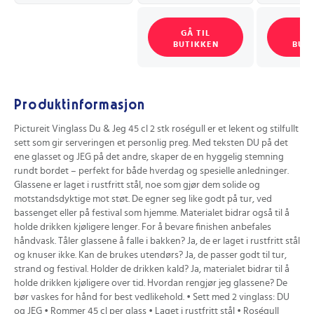
GÅ TIL
GÅ
BUTIKKEN
BUT
Produktinformasjon
Pictureit Vinglass Du & Jeg 45 cl 2 stk roségull er et lekent og stilfullt
sett som gir serveringen et personlig preg. Med teksten DU på det
ene glasset og JEG på det andre, skaper de en hyggelig stemning
rundt bordet – perfekt for både hverdag og spesielle anledninger.
Glassene er laget i rustfritt stål, noe som gjør dem solide og
motstandsdyktige mot støt. De egner seg like godt på tur, ved
bassenget eller på festival som hjemme. Materialet bidrar også til å
holde drikken kjøligere lenger. For å bevare finishen anbefales
håndvask. Tåler glassene å falle i bakken? Ja, de er laget i rustfritt stål
og knuser ikke. Kan de brukes utendørs? Ja, de passer godt til tur,
strand og festival. Holder de drikken kald? Ja, materialet bidrar til å
holde drikken kjøligere over tid. Hvordan rengjør jeg glassene? De
bør vaskes for hånd for best vedlikehold. • Sett med 2 vinglass: DU
og JEG • Rommer 45 cl per glass • Laget i rustfritt stål • Roségull