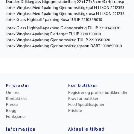
Duralex Drikkeglass Gigogne stabelbar; 22 cl 7.7x8 cm ØxH; Transparent; 4 Stykk / Forpakning
Jotex Vinglass Med 4pakning Gjennomsiktig/gul ELLISON 2212353010
Jotex Vinglass Med 4pakning Gjennomsiktig/rosa ELLISON 2212353020
Jotex Glass Highball 4pakning Rosa TULIP 2210349010
Jotex Glass Highball 4pakning Gjennomsiktig TULIP 2210349020
Jotex Vinglass 4pakning Flerfarget TULIP 2210350010
Jotex Vinglass 4pakning Gjennomsiktig TULIP 2210350020
Jotex Vinglass 4pakning Gjennomsiktig/grønn DART 1938690010
Prisradar
For butikker
Om oss
Registrer og profiler butikken din
Kontakt oss
Krav for butikker
Presse
Feed Spesifikasjoner
Blogg
Prisliste
Funksjoner
Informasjon
Aktuelle tilbud