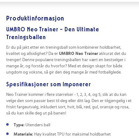
Produktinformasjon
UMBRO Neo Trainer – Den Ultimate
Treningsballen
Er du på jakt etter en treningsball som kombinerer holdbarhet,
kvalitet og allsidighet? Da er
UMBRO Neo Trainer
akkurat det du
trenger! Denne populære treningsballen har vært en bestselger i
mange år, og forstår du hvorfor? Med et design skapt for både
ungdom og voksne, så gir den deg mange år med fotballglede.
Spesifikasjoner som Imponerer
Neo Trainer kommer i flere størrelser - 1, 2, 3, 4, og 5, slik at du kan
velge den som passer best til deg eller ditt lag. Den er tilgjengelig i et
friskt fargeutvalg, inkludert sort, hvit, blå, rød, gul, oransje og rosa,
så du kan skille deg ut på banen!
Type:
Utendørs ball
Materiale:
Høy kvalitet TPU for maksimal holdbarhet