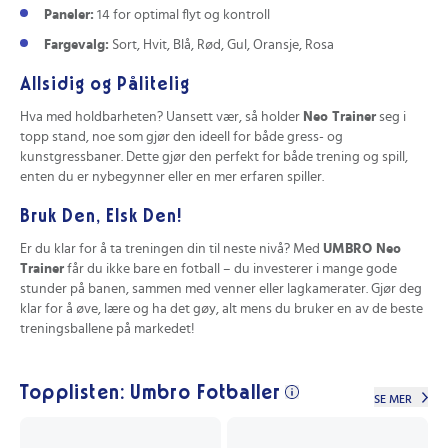
Paneler:
14 for optimal flyt og kontroll
Fargevalg:
Sort, Hvit, Blå, Rød, Gul, Oransje, Rosa
Allsidig og Pålitelig
Hva med holdbarheten? Uansett vær, så holder
Neo Trainer
seg i
topp stand, noe som gjør den ideell for både gress- og
kunstgressbaner. Dette gjør den perfekt for både trening og spill,
enten du er nybegynner eller en mer erfaren spiller.
Bruk Den, Elsk Den!
Er du klar for å ta treningen din til neste nivå? Med
UMBRO Neo
Trainer
får du ikke bare en fotball – du investerer i mange gode
stunder på banen, sammen med venner eller lagkamerater. Gjør deg
klar for å øve, lære og ha det gøy, alt mens du bruker en av de beste
treningsballene på markedet!
Topplisten: Umbro Fotballer
SE MER