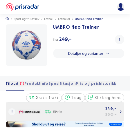
/
Sport og friluftsliv
/
Fotball
/
Fotballer
/
UMBRO Neo Trainer
UMBRO Neo Trainer
249,-
fra
Detaljer og varianter
Tilbud
(1)
Produktinfo
Spesifikasjon
Pris og prishistorikk
Gratis frakt
1 dag
Klikk og hent
249,-
119,- kr
250,-