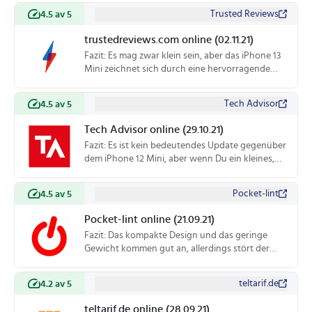
Akkulaufzeit gibt es noch Optimierungsbedarf.
Trusted Reviews
4.5 av 5
Außerdem wird ein Speicherkartenslot vermisst.
trustedreviews.com online (02.11.21)
Fazit: Es mag zwar klein sein, aber das iPhone 13
Mini zeichnet sich durch eine hervorragende
Kamera, ein hochwertiges Display und eine
verbesserte Akkulaufzeit aus.
Tech Advisor
4.5 av 5
Tech Advisor online (29.10.21)
Fazit: Es ist kein bedeutendes Update gegenüber
dem iPhone 12 Mini, aber wenn Du ein kleines,
leichtes Smartphone willst und der Preis und die
Akkulaufzeit kein Hindernis sind, ist das iPhone
Pocket-lint
4.5 av 5
13 Mini eine gute Wahl.
Pocket-lint online (21.09.21)
Fazit: Das kompakte Design und das geringe
Gewicht kommen gut an, allerdings stört der
große Kamerabuckel. Die Performance ist
ordentlich, das Display ist schön hell und die
teltarif.de
4.2 av 5
Kamera macht einen großartigen Eindruck. Die
Akkulaufzeit ist wenig beeindruckend.
teltarif.de online (28.09.21)