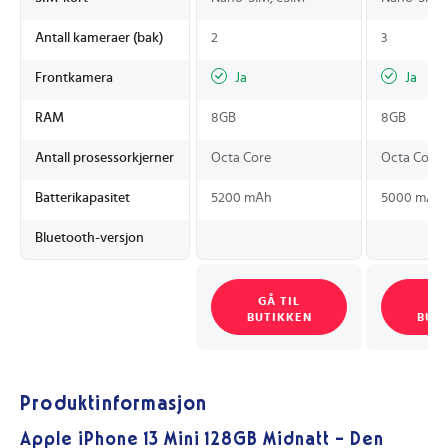
Antall kameraer (bak)
2
3
Frontkamera
Ja
Ja
RAM
8GB
8GB
Antall prosessorkjerner
Octa Core
Octa Core
Batterikapasitet
5200 mAh
5000 mAh
Bluetooth-versjon
GÅ TIL
GÅ
BUTIKKEN
BUT
Produktinformasjon
Apple iPhone 13 Mini 128GB Midnatt – Den