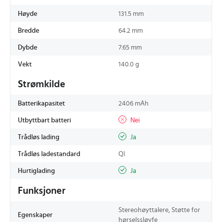
Høyde
131.5 mm
Bredde
64.2 mm
Dybde
7.65 mm
Vekt
140.0 g
Strømkilde
Batterikapasitet
2406 mAh
Utbyttbart batteri
Nei
Trådløs lading
Ja
Trådløs ladestandard
QI
Hurtiglading
Ja
Funksjoner
Stereohøyttalere, Støtte for
Egenskaper
hørselssløyfe