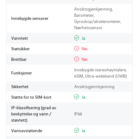
Ansiktsgjenkjenning,
Barometer,
Innebygde sensorer
Gyroskop/akselerometer,
Nærhetssensor
Vanntett
Ja
Støtsikker
Nei
Brettbar
Nei
Innebygde stereohøyttalere,
Funksjoner
eSIM, Ultra-wideband (UWB)
Sikkerhet
Ansiktsgjennkjenning
Støtte for to SIM-kort
Ja
IP-klassifisering (grad av
beskyttelse og vann /
IP68
støvtett)
Vannavstøtende
Ja