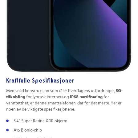
Kraftfulle Spesifikasjoner
Med solid konstruksjon som tåler hverdagens utfordringer,
5G-
tilkobling
for lynrask internett og
IP68-sertifisering
for
vanntetthet, er denne smarttelefonen klar for det meste. Her er
noen av de viktigste spesifikasjonene:
5.4” Super Retina XDR-skjerm
A15 Bionic-chip