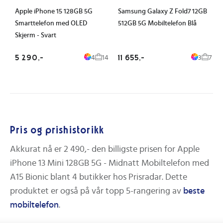
Apple iPhone 15 128GB 5G
Samsung Galaxy Z Fold7 12GB
Smarttelefon med OLED
512GB 5G Mobiltelefon Blå
Skjerm - Svart
5 290,-
11 655,-
4
14
3
7
Pris og prishistorikk
Akkurat nå er
2 490,-
den billigste prisen for
Apple
iPhone 13 Mini 128GB 5G - Midnatt Mobiltelefon med
A15 Bionic
blant
4
butikker hos Prisradar. Dette
produktet er også på vår topp 5-rangering av
beste
mobiltelefon
.