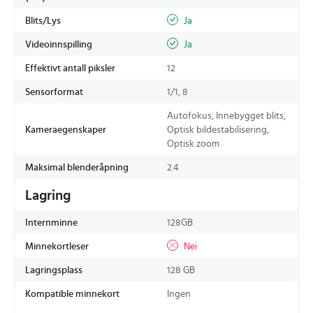
Blits/Lys
Ja
Videoinnspilling
Ja
Effektivt antall piksler
12
Sensorformat
1/1, 8
Autofokus, Innebygget blits,
Kameraegenskaper
Optisk bildestabilisering,
Optisk zoom
Maksimal blenderåpning
2.4
Lagring
Internminne
128GB
Minnekortleser
Nei
Lagringsplass
128 GB
Kompatible minnekort
Ingen