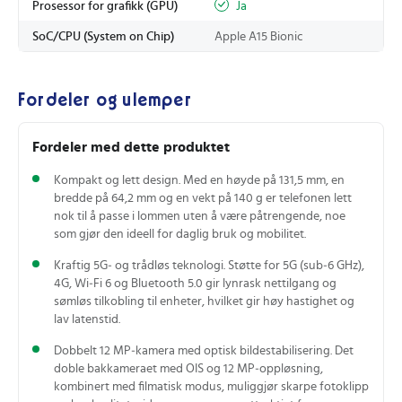
Prosessor for grafikk (GPU)
Ja
SoC/CPU (System on Chip)
Apple A15 Bionic
Fordeler og ulemper
Fordeler med dette produktet
Kompakt og lett design. Med en høyde på 131,5 mm, en
bredde på 64,2 mm og en vekt på 140 g er telefonen lett
nok til å passe i lommen uten å være påtrengende, noe
som gjør den ideell for daglig bruk og mobilitet.
Kraftig 5G‑ og trådløs teknologi. Støtte for 5G (sub‑6 GHz),
4G, Wi‑Fi 6 og Bluetooth 5.0 gir lynrask nettilgang og
sømløs tilkobling til enheter, hvilket gir høy hastighet og
lav latenstid.
Dobbelt 12 MP‑kamera med optisk bildestabilisering. Det
doble bakkameraet med OIS og 12 MP‑oppløsning,
kombinert med filmatisk modus, muliggjør skarpe fotoklipp