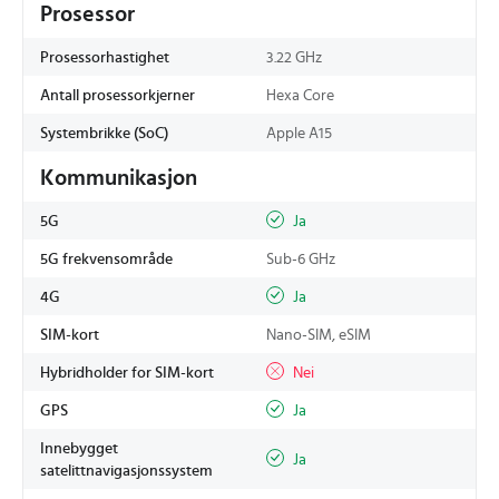
Prosessor
Prosessorhastighet
3.22 GHz
Antall prosessorkjerner
Hexa Core
Systembrikke (SoC)
Apple A15
Kommunikasjon
5G
Ja
5G frekvensområde
Sub-6 GHz
4G
Ja
SIM-kort
Nano-SIM, eSIM
Hybridholder for SIM-kort
Nei
GPS
Ja
Innebygget
Ja
satelittnavigasjonssystem