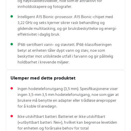
og høykvalitetsvideoer, noe som er attraktivt for
innholdsskapere og fotografer.
Intelligent A15 Bionic‑prosessor. A15 Bionic‑chipet med
3,22 GHz og seks kjerner sikrer rask behandling og
glidende multitasking, og gir bruksbeskyttelse og energi­
effektivitet i daglig bruk.
IP68‑sertifisert vann‑ og støvtett. IP68‑klassifiseringen
betyr at enheten tåler dypt vann og støv, noe som
beskytter mot utilsiktede utfall i farvann og gir pålitelig
holdbarhet i krevende miljøer.
Ulemper med dette produktet
Ingen hodetelefonutgang (3,5 mm). Spesifikasjonene viser
ingen 3,5‑mm 3,5 mm hodetelefonutgang, noe som gjør at
brukere må benytte en adapter eller trådløse ørepropper
for å koble til øredøgn.
Ikke utskiftbart batteri. Batteriet er ikke utskiftbart
(«utbyttbart batteri: Nei»), hvilket kan begrense levetiden
for enheten og forårsake behov for total