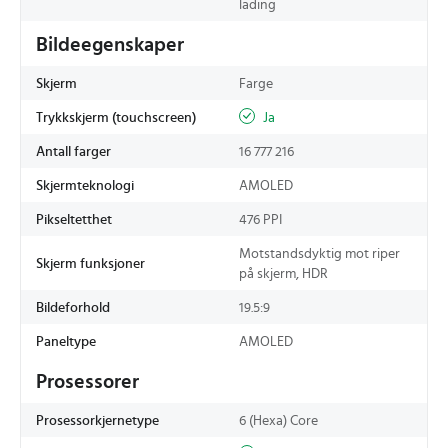
lading
Bildeegenskaper
Skjerm
Farge
Trykkskjerm (touchscreen)
Ja
Antall farger
16 777 216
Skjermteknologi
AMOLED
Pikseltetthet
476 PPI
Motstandsdyktig mot riper
Skjerm funksjoner
på skjerm, HDR
Bildeforhold
19.5:9
Paneltype
AMOLED
Prosessorer
Prosessorkjernetype
6 (Hexa) Core