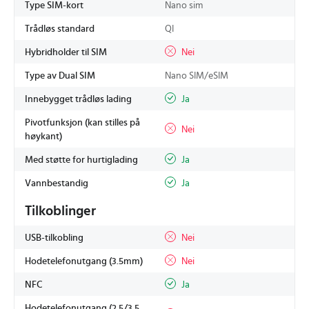
Type SIM-kort
Nano sim
Trådløs standard
QI
Hybridholder til SIM
Nei
Type av Dual SIM
Nano SIM/eSIM
Innebygget trådløs lading
Ja
Pivotfunksjon (kan stilles på
Nei
høykant)
Med støtte for hurtiglading
Ja
Vannbestandig
Ja
Tilkoblinger
USB-tilkobling
Nei
Hodetelefonutgang (3.5mm)
Nei
NFC
Ja
Hodetelefonutgang (2,5/3,5