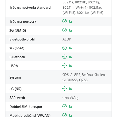
802.11a, 802.11b, 802.11g,
Trådløs nettverksstandard
802.11n (Wi-Fi 4), 802.11ac
(Wi-Fi 5), 802.11ax (Wi-Fi 6)
Trådløst nettverk
Ja
3G (UMTS)
Ja
Bluetooth-profil
A2DP
2G (GSM)
Ja
Bluetooth
Ja
HSPA+
Ja
GPS, A-GPS, BeiDou, Galileo,
System
GLONASS, QZSS
5G (NR)
Ja
SAR-verdi
0.98 W/kg
Dobbel SIM-kortspor
Ja
Mobilt bredbånd (WWAN)
Ja