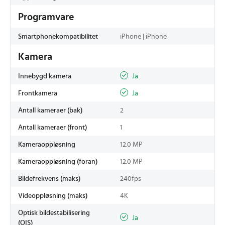
Programvare
Smartphonekompatibilitet
iPhone | iPhone
Kamera
Innebygd kamera
Ja
Frontkamera
Ja
Antall kameraer (bak)
2
Antall kameraer (front)
1
Kameraoppløsning
12.0 MP
Kameraoppløsning (foran)
12.0 MP
Bildefrekvens (maks)
240fps
Videoppløsning (maks)
4K
Optisk bildestabilisering
Ja
(OIS)