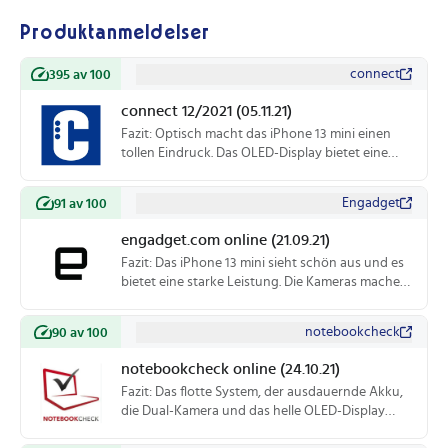
Produktanmeldelser
connect
395 av 100
connect 12/2021 (05.11.21)
Fazit: Optisch macht das iPhone 13 mini einen
tollen Eindruck. Das OLED-Display bietet eine
überragende Darstellungsqualität, das SoC ist
leistungsstark und das Betriebssystem lässt sich
Engadget
91 av 100
intuitiv bedienen. Schade, dass Apple hier auf
120 Hz und eine Always-On-Option verzichtet.
engadget.com online (21.09.21)
Fazit: Das iPhone 13 mini sieht schön aus und es
bietet eine starke Leistung. Die Kameras machen
einen überzeugenden Eindruck. Die 60 Hz des
Displays sind nicht gerade konkurrenzfähig.
notebookcheck
90 av 100
notebookcheck online (24.10.21)
Fazit: Das flotte System, der ausdauernde Akku,
die Dual-Kamera und das helle OLED-Display
können punkten. Nur schade, dass es nicht mehr