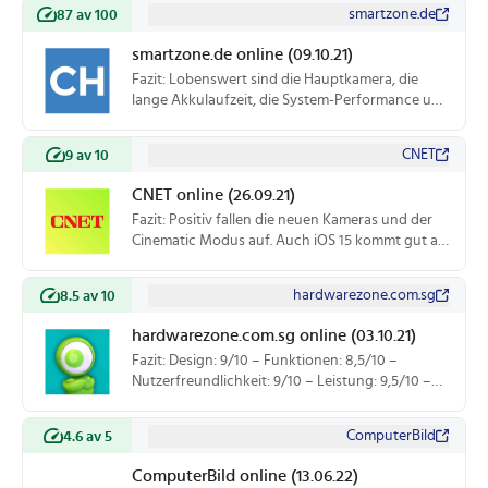
als 60 Hz gibt. WiFi 6 ist hier vergleichsweise
smartzone.de
87 av 100
langsam.
smartzone.de online (09.10.21)
Fazit: Lobenswert sind die Hauptkamera, die
lange Akkulaufzeit, die System-Performance und
das helle AMOLED-Display. Allerdings gibt es hier
keine 120 Hz. Auch auf aptX, ein Always-On-
CNET
9 av 10
Display und auf ein Netzteil hat Apple leider
verzichtet.
CNET online (26.09.21)
Fazit: Positiv fallen die neuen Kameras und der
Cinematic Modus auf. Auch iOS 15 kommt gut an.
Nicht so schön ist, die immer noch zu große
Notch.
hardwarezone.com.sg
8.5 av 10
hardwarezone.com.sg online (03.10.21)
Fazit: Design: 9/10 – Funktionen: 8,5/10 –
Nutzerfreundlichkeit: 9/10 – Leistung: 9,5/10 –
Preis-Leistung: 8,5/10
ComputerBild
4.6 av 5
ComputerBild online (13.06.22)