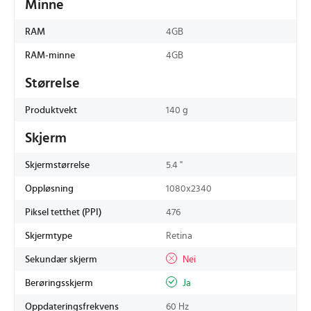
Minne
RAM
4GB
RAM-minne
4GB
Størrelse
Produktvekt
140 g
Skjerm
Skjermstørrelse
5.4 "
Oppløsning
1080x2340
Piksel tetthet (PPI)
476
Skjermtype
Retina
Sekundær skjerm
Nei
Berøringsskjerm
Ja
Oppdateringsfrekvens
60 Hz