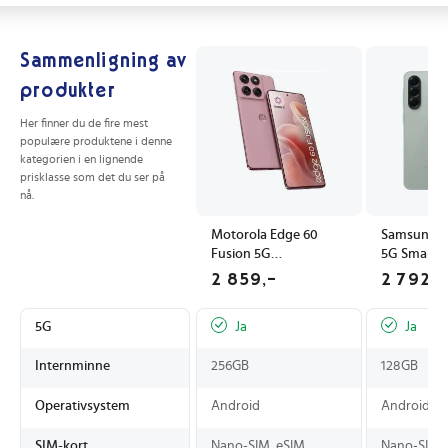
Sammenligning av
produkter
Her finner du de fire mest
populære produktene i denne
kategorien i en lignende
prisklasse som det du ser på
nå.
Motorola Edge 60
Samsung G
Fusion 5G
5G Smartte
Smartphone 6.67"
128GB 8G
2 859,-
2 792,-
256GB 8GB Rosa
AMOLED 6.
Awesome O
5G
Ja
Ja
Internminne
256GB
128GB
Operativsystem
Android
Android
SIM-kort
Nano-SIM, eSIM
Nano-SIM,