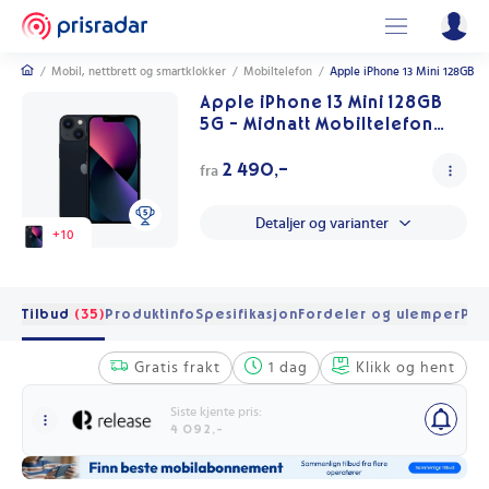
/
Mobil, nettbrett og smartklokker
/
Mobiltelefon
/
Apple iPhone 13 Mini 128GB 5
Apple iPhone 13 Mini 128GB
5G - Midnatt Mobiltelefon
med A15 Bionic
2 490,-
fra
Detaljer og varianter
+
10
Tilbud
(35)
Produktinfo
Spesifikasjon
Fordeler og ulemper
Pri
Gratis frakt
1 dag
Klikk og hent
Siste kjente pris:
4 092,-