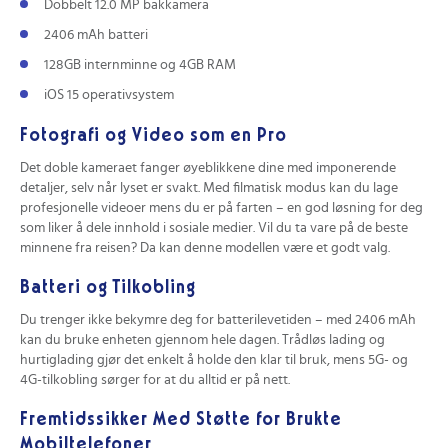
Dobbelt 12.0 MP bakkamera
2406 mAh batteri
128GB internminne og 4GB RAM
iOS 15 operativsystem
Fotografi og Video som en Pro
Det doble kameraet fanger øyeblikkene dine med imponerende
detaljer, selv når lyset er svakt. Med filmatisk modus kan du lage
profesjonelle videoer mens du er på farten – en god løsning for deg
som liker å dele innhold i sosiale medier. Vil du ta vare på de beste
minnene fra reisen? Da kan denne modellen være et godt valg.
Batteri og Tilkobling
Du trenger ikke bekymre deg for batterilevetiden – med 2406 mAh
kan du bruke enheten gjennom hele dagen. Trådløs lading og
hurtiglading gjør det enkelt å holde den klar til bruk, mens 5G- og
4G-tilkobling sørger for at du alltid er på nett.
Fremtidssikker Med Støtte for Brukte
Mobiltelefoner