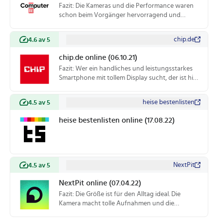
Fazit: Die Kameras und die Performance waren
schon beim Vorgänger hervorragend und
wurden hier noch etwas optimiert. Außerdem ist
das OLED-Display nun deutlich heller. Große
chip.de
4.6 av 5
Änderungen gibt es aber nicht. Wer also ein
kompaktes Smartphone mit modernster Technik
chip.de online (06.10.21)
will, ist hier richtig. Nur auf eine Tele-Linse muss
Fazit: Wer ein handliches und leistungsstarkes
man verzichten.
Smartphone mit tollem Display sucht, der ist hier
richtig. Allerdings muss auf 60 Hz verzichtet
werden. Die Kamera ist gut, aber
heise bestenlisten
4.5 av 5
Verbesserungen lassen such kaum feststellen.
heise bestenlisten online (17.08.22)
NextPit
4.5 av 5
NextPit online (07.04.22)
Fazit: Die Größe ist für den Alltag ideal. Die
Kamera macht tolle Aufnahmen und die
Leistung ist auf höchstem Niveau. Nur bei der