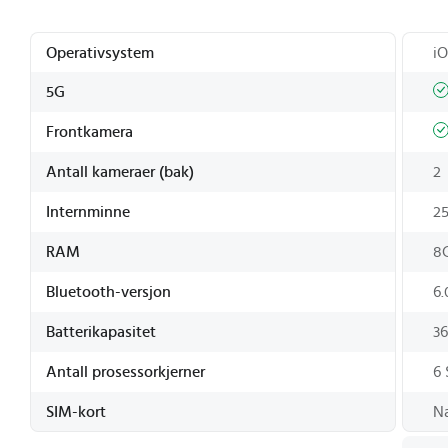
Operativsystem
i
5G
Frontkamera
Antall kameraer (bak)
2
Internminne
2
RAM
8
Bluetooth-versjon
6.
Batterikapasitet
3
Antall prosessorkjerner
6 
SIM-kort
N