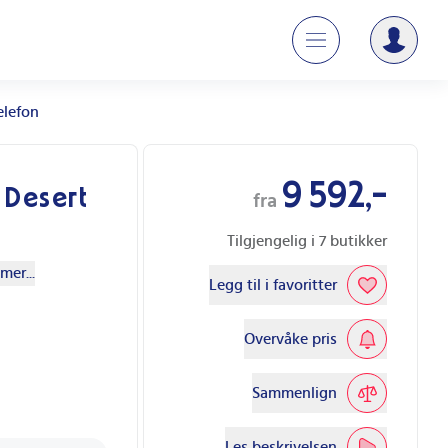
elefon
9 592,-
 Desert
fra
Tilgjengelig i
7
butikker
mer...
Legg til i favoritter
Overvåke pris
Sammenlign
Les beskrivelsen