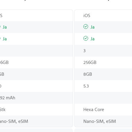
OS
iOS
Ja
Ja
Ja
Ja
3
56GB
256GB
GB
8GB
0
5.3
692 mAh
Stk
Hexa Core
ano-SIM, eSIM
Nano-SIM, eSIM