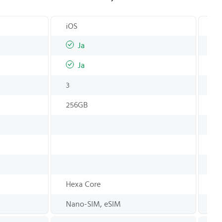
iOS
iO
Ja
Ja
3
2
256GB
12
8
5.
10
Hexa Core
He
Nano-SIM, eSIM
Na