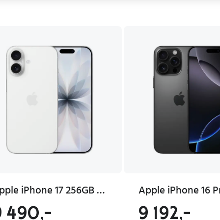
Apple iPhone 17 256GB Hvit 5G Smarttelefon med 6.3" OLED-skjerm
9 490,-
9 192,-