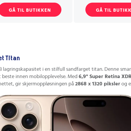
GÅ TIL BUTIKKEN
GÅ TIL BUTIK
t Titan
lagringskapasitet i en stilfull sandfarget titan. Denne s
et beste innen mobilopplevelse. Med
6,9" Super Retina XD
på nettet, gir skjermoppløsningen på
2868 x 1320 piksler
og e