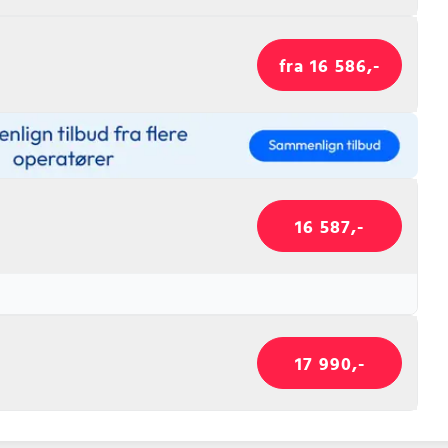
fra 16 586,-
16 587,-
17 990,-