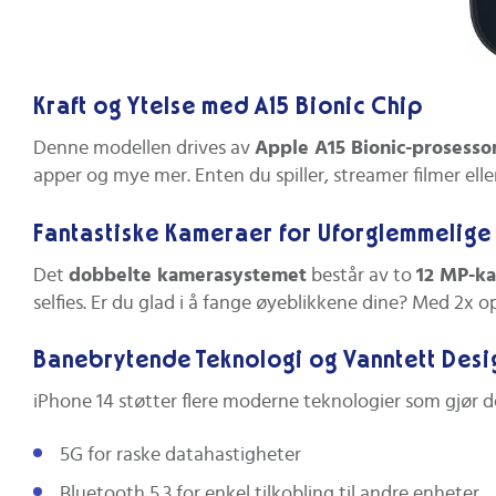
Kraft og Ytelse med A15 Bionic Chip
Denne modellen drives av
Apple A15 Bionic-prosesso
apper og mye mer. Enten du spiller, streamer filmer ell
Fantastiske Kameraer for Uforglemmelige
Det
dobbelte kamerasystemet
består av to
12 MP-k
selfies. Er du glad i å fange øyeblikkene dine? Med 2x op
Banebrytende Teknologi og Vanntett Desi
iPhone 14 støtter flere moderne teknologier som gjør den
5G for raske datahastigheter
Bluetooth 5.3 for enkel tilkobling til andre enheter