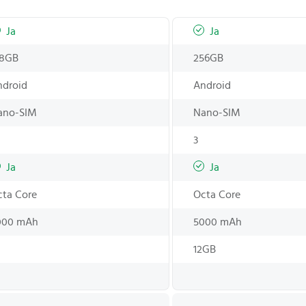
Ja
Ja
28GB
256GB
ndroid
Android
ano-SIM
Nano-SIM
3
Ja
Ja
cta Core
Octa Core
000 mAh
5000 mAh
12GB