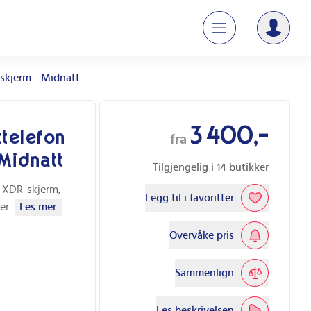
skjerm - Midnatt
3 400,-
telefon
fra
Midnatt
Tilgjengelig i
14
butikker
a XDR-skjerm,
Legg til i favoritter
er
...
Les mer...
Overvåke pris
Sammenlign
Les beskrivelsen