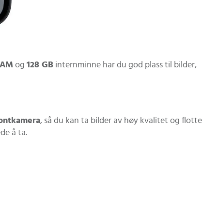
RAM
og
128 GB
internminne har du god plass til bilder,
rontkamera
, så du kan ta bilder av høy kvalitet og flotte
de å ta.