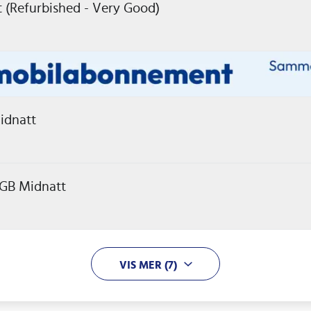
 (Refurbished - Very Good)
idnatt
8GB Midnatt
VIS MER (7)