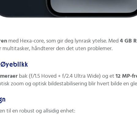
ren
med Hexa-core, som gir deg lynrask ytelse. Med
4 GB 
er multitasker, håndterer den det uten problemer.
 Øyeblikk
ameraer
bak (f/1.5 Hoved + f/2.4 Ultra Wide) og et
12 MP-f
tisk zoom og optisk bildestabilisering blir hvert bilde en gle
gn
 til en robust og allsidig enhet: