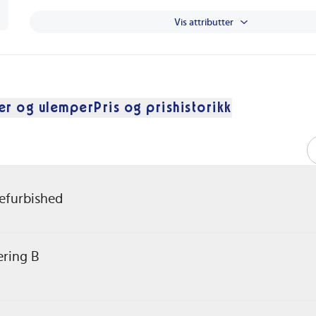
Vis attributter
er og ulemper
Pris og prishistorikk
Refurbished
ering B