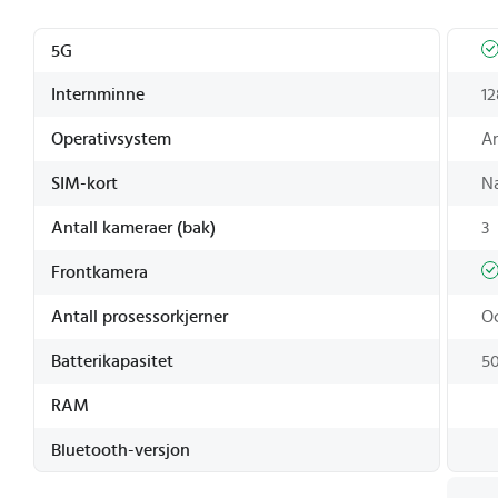
5G
Internminne
1
Operativsystem
A
SIM-kort
N
Antall kameraer (bak)
3
Frontkamera
Antall prosessorkjerner
O
Batterikapasitet
5
RAM
Bluetooth-versjon