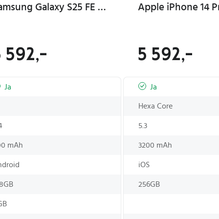
Samsung Galaxy S25 FE 5G 6,7" 128GB Mobiltelefon Navy
5 592,-
5 592,-
Ja
Ja
Hexa Core
4
5.3
00 mAh
3200 mAh
ndroid
iOS
28GB
256GB
GB