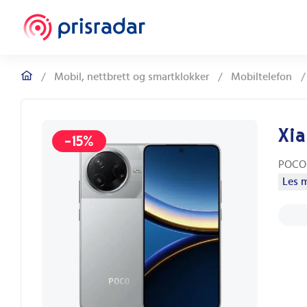
/
Mobil, nettbrett og smartklokker
/
Mobiltelefon
/
Xia
-15%
POCO 
Les m