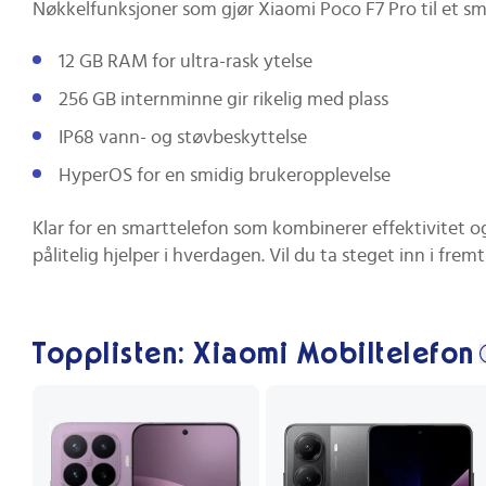
Nøkkelfunksjoner som gjør Xiaomi Poco F7 Pro til et sm
12 GB RAM for ultra-rask ytelse
256 GB internminne gir rikelig med plass
IP68 vann- og støvbeskyttelse
HyperOS for en smidig brukeropplevelse
Klar for en smarttelefon som kombinerer effektivitet og
pålitelig hjelper i hverdagen. Vil du ta steget inn i frem
Topplisten: Xiaomi Mobiltelefon