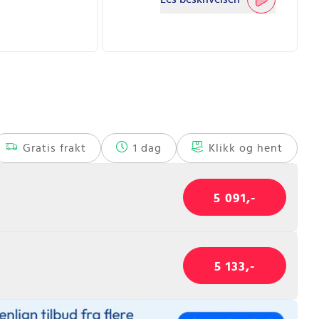
Gratis frakt
1 dag
Klikk og hent
5 091,-
5 133,-