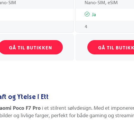
ano-SIM
Nano-SIM, eSIM
Ja
4
GÅ TIL BUTIKKEN
GÅ TIL BUTIK
t og Ytelse i Ett
aomi Poco F7 Pro
i et stilrent sølvdesign. Med et imponer
 bilder og livlige farger, perfekt for både gaming og stream