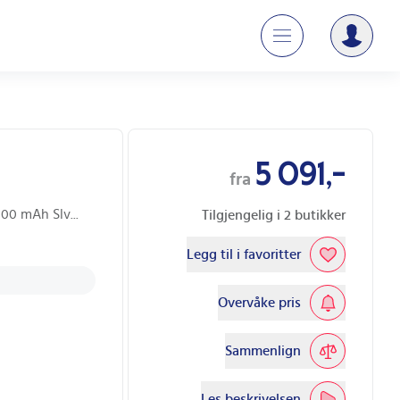
5 091,-
fra
000 mAh Slv
...
Tilgjengelig i
2
butikker
Legg til i favoritter
Overvåke pris
Sammenlign
Les beskrivelsen