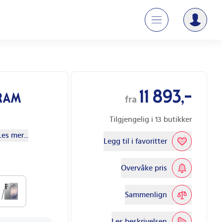
11 893,-
 RAM
fra
Tilgjengelig i
13
butikker
Les mer...
Legg til i favoritter
Overvåke pris
Sammenlign
Les beskrivelsen