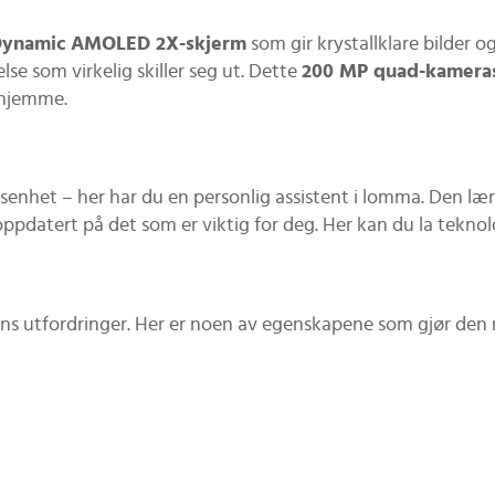
Dynamic AMOLED 2X-skjerm
som gir krystallklare bilder 
velse som virkelig skiller seg ut. Dette
200 MP quad-kamera
k hjemme.
nhet – her har du en personlig assistent i lomma. Den lære
oppdatert på det som er viktig for deg. Her kan du la teknolo
ens utfordringer. Her er noen av egenskapene som gjør den 