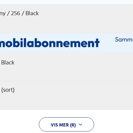
y / 256 / Black
 Black
(sort)
VIS MER (8)