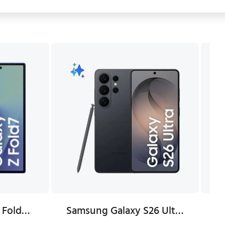
Samsung Galaxy Z Fold7 12GB 256GB 5G Smarttelefon Blå
Samsung Galaxy S26 Ultra 12GB RAM 256GB Sort Mobiltelefon