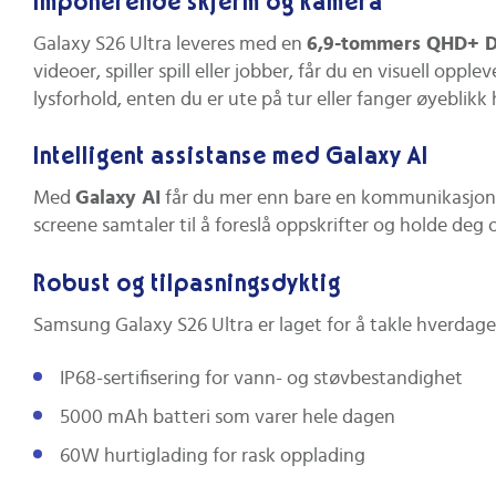
Imponerende skjerm og kamera
Galaxy S26 Ultra leveres med en
6,9-tommers QHD+ 
videoer, spiller spill eller jobber, får du en visuell opple
lysforhold, enten du er ute på tur eller fanger øyeblik
Intelligent assistanse med Galaxy AI
Med
Galaxy AI
får du mer enn bare en kommunikasjonse
screene samtaler til å foreslå oppskrifter og holde deg 
Robust og tilpasningsdyktig
Samsung Galaxy S26 Ultra er laget for å takle hverdag
IP68-sertifisering for vann- og støvbestandighet
5000 mAh batteri som varer hele dagen
60W hurtiglading for rask opplading