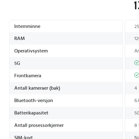
1
Internminne
2
RAM
1
Operativsystem
A
5G
Frontkamera
Antall kameraer (bak)
4
Bluetooth-versjon
6.
Batterikapasitet
5
Antall prosessorkjerner
8 
SIM-kort
N