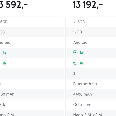
3 592,-
13 192,-
56GB
256GB
2GB
12GB
ndroid
Android
Ja
Ja
Ja
Ja
3
0
Bluetooth 5.4
000 mAh
4400 mAh
Stk
Octa-core
ano-SIM
Nano-SIM, eSIM