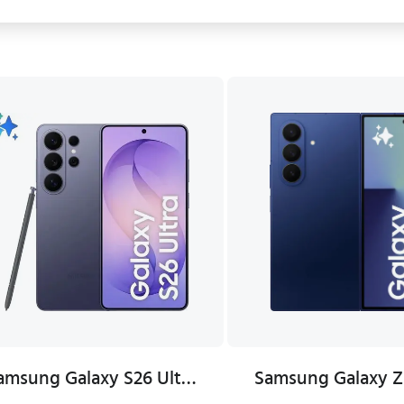
Samsung Galaxy S26 Ultra 12GB RAM 256GB Internminne Cobalt Violet Mobiltelefon